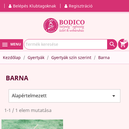
Belépés Klubtagoknak
Regisztráció
(0)

shopping_cart
MENU
Kezdőlap
Gyertyák
Gyertyák szín szerint
Barna
BARNA
Alapértelmezett

1-1 / 1 elem mutatása