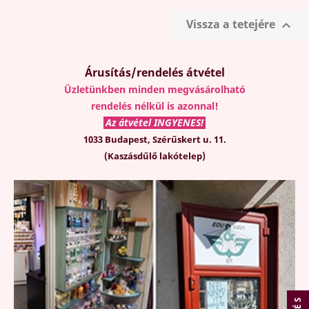
Vissza a tetejére

Árusítás/rendelés átvétel
Üzletünkben minden megvásárolható
rendelés nélkül is azonnal!
Az átvétel INGYENES!
1033 Budapest, Szérűskert u. 11.
(Kaszásdűlő lakótelep)