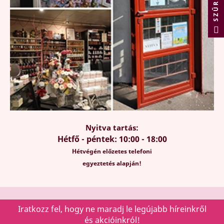
SZŰRÉS
Nyitva tartás:
Hétfő - péntek: 10:00 - 18:00
Hétvégén előzetes telefoni
egyeztetés alapján!
Iratkozz fel, hogy ne maradj le legújabb híreinkről
és akcióinkról!