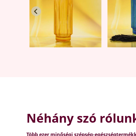
Néhány szó rólun
Több ezer minőségi szépség-egészségtermékk