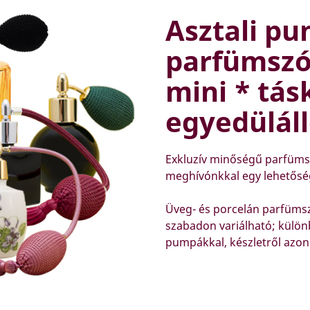
Asztali pu
parfümszó
mini * tá
egyedüláll
Exkluzív minőségű parfüms
meghívónkkal egy lehetőség
Üveg- és porcelán parfümsz
szabadon variálható; külö
pumpákkal, készletről azon