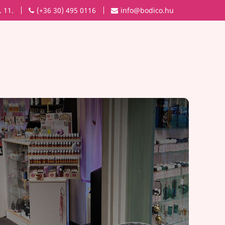
. 11.
(+36 30) 495 0116
info@bodico.hu