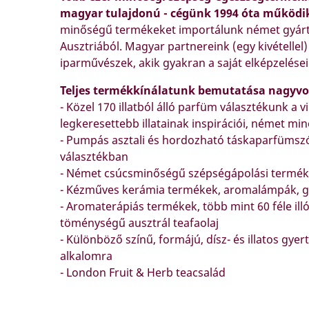
magyar tulajdonú - cégünk 1994 óta működi
minőségű termékeket importálunk német gyártó
Ausztriából. Magyar partnereink (egy kivétellel
iparművészek, akik gyakran a saját elképzelései
Teljes termékkínálatunk bemutatása nagyv
- Közel 170 illatból álló parfüm választékunk a v
legkeresettebb illatainak inspirációi, német m
- Pumpás asztali és hordozható táskaparfümsz
választékban
- Német csúcsminőségű szépségápolási termé
- Kézműves kerámia termékek, aromalámpák, g
- Aromaterápiás termékek, több mint 60 féle illó
töménységű ausztrál teafaolaj
- Különböző színű, formájú, dísz- és illatos gy
alkalomra
- London Fruit & Herb teacsalád