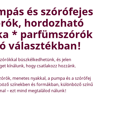
mpás és szórófejes
rók, hordozható
ska * parfümszórók
ó választékban!
zórókkal büszkélkedhetünk, és jelen
et kínálunk, hogy csatlakozz hozzánk.
órók, menetes nyakkal, a pumpa és a szórófej
nböző színekben és formákban, különböző színű
nal – ezt mind megtalálod nálunk!