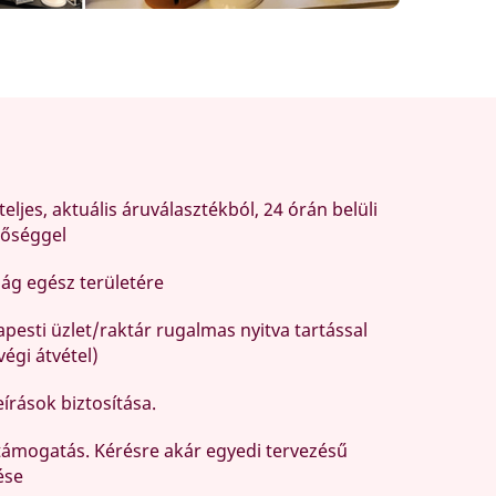
teljes, aktuális áruválasztékból, 24 órán belüli
tőséggel
zág egész területére
pesti üzlet/raktár rugalmas nyitva tartással
égi átvétel)
írások biztosítása.
ámogatás. Kérésre akár egyedi tervezésű
ése