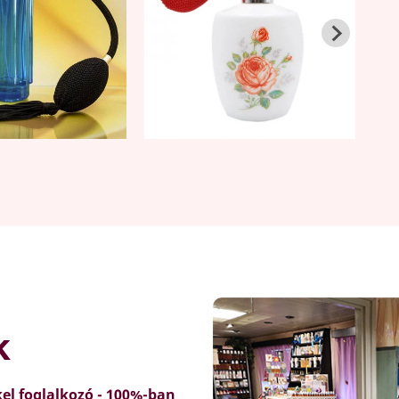
k
el foglalkozó - 100%-ban