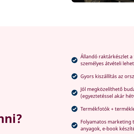
Állandó raktárkészlet a 
személyes átvételi lehe
Gyors kiszállítás az ors
Jól megközelíthető buda
(egyeztetéssel akár hétv
Termékfotók + termékle
nni?
Folyamatos marketing t
anyagok, e-book készít