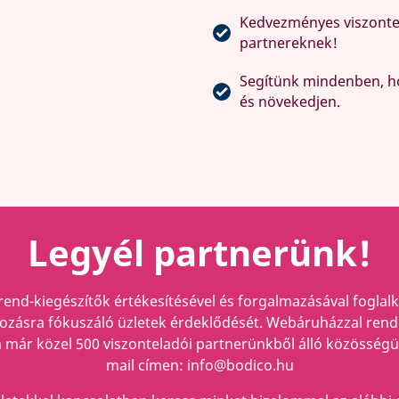
Kedvezményes viszontel
partnereknek!
Segítünk mindenben, h
és növekedjen.
Legyél partnerünk!
rend-kiegészítők értékesítésével és forgalmazásával foglal
zásra fókuszáló üzletek érdeklődését. Webáruházzal rendel
 már közel 500 viszonteladói partnerünkből álló közösségün
mail címen: info@bodico.hu