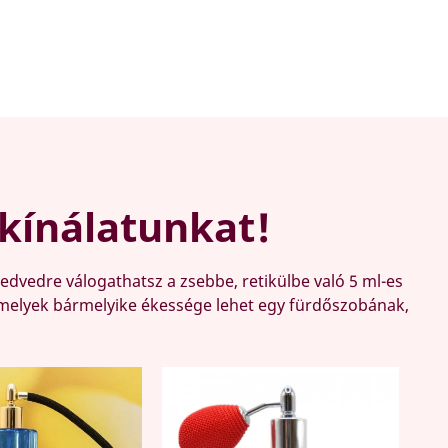
kínálatunkat!
edvedre válogathatsz a zsebbe, retikülbe való 5 ml-es
, melyek bármelyike ékessége lehet egy fürdőszobának,