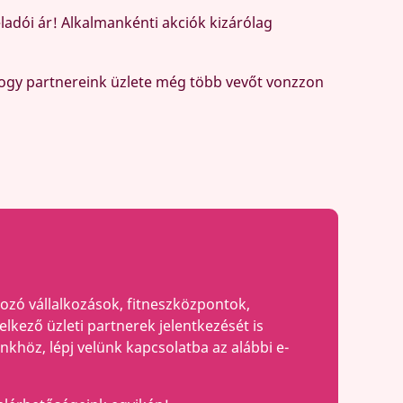
adói ár! Alkalmankénti akciók kizárólag
ogy partnereink üzlete még több vevőt vonzzon
kozó vállalkozások, fitneszközpontok,
kező üzleti partnerek jelentkezését is
khöz, lépj velünk kapcsolatba az alábbi e-