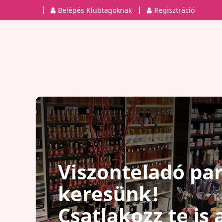
Belépés Klubtagoknak
Regisztráció
Viszonteladó pa
keresünk!
Csatlakozz te is