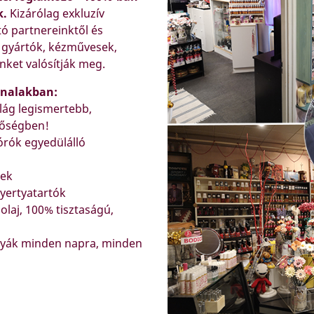
k.
Kizárólag exkluzív
 partnereinktől és
) gyártók, kézművesek,
nket valósítják meg.
onalakban:
ilág legismertebb,
inőségben!
órók egyedülálló
kek
yertyatartók
olaj, 100% tisztaságú,
ertyák minden napra, minden