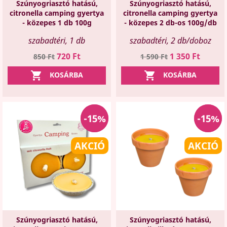
Szúnyogriasztó hatású,
Szúnyogriasztó hatású,
citronella camping gyertya
citronella camping gyertya
- közepes 1 db 100g
- közepes 2 db-os 100g/db
szabadtéri, 1 db
szabadtéri, 2 db/doboz
Regular
Ár
Regular
Ár
720 Ft
1 350 Ft
850 Ft
1 590 Ft
price
price


KOSÁRBA
KOSÁRBA
-15%
-15%
-15%
-15%
AKCIÓ
AKCIÓ
Szúnyogriasztó hatású,
Szúnyogriasztó hatású,