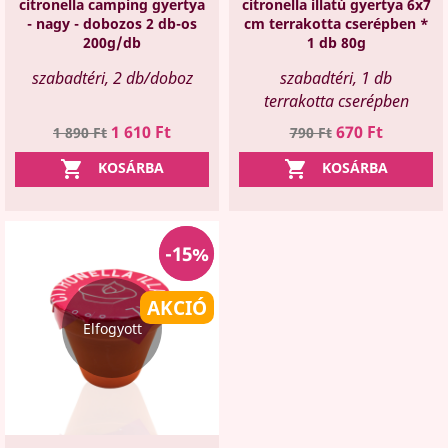
citronella camping gyertya
citronella illatú gyertya 6x7
- nagy - dobozos 2 db-os
cm terrakotta cserépben *
200g/db
1 db 80g
szabadtéri, 2 db/doboz
szabadtéri, 1 db
terrakotta cserépben
Regular
Ár
Regular
Ár
1 610 Ft
670 Ft
1 890 Ft
790 Ft
price
price


KOSÁRBA
KOSÁRBA
-15%
-15%
AKCIÓ
Elfogyott