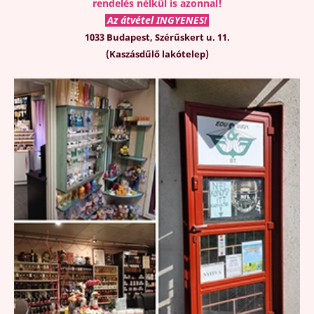
rendelés nélkül is azonnal!
Az átvétel INGYENES!
1033 Budapest, Szérűskert u. 11.
(Kaszásdűlő lakótelep)