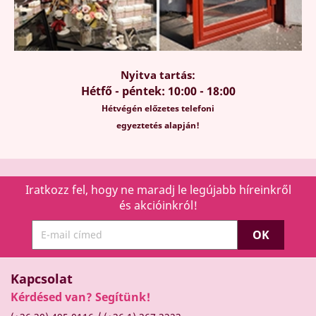
Nyitva tartás:
Hétfő - péntek: 10:00 - 18:00
Hétvégén előzetes telefoni
egyeztetés alapján!
Iratkozz fel, hogy ne maradj le legújabb híreinkről
és akcióinkról!
Kapcsolat
Kérdésed van? Segítünk!