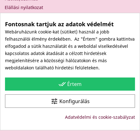
Elállási nyilatkozat
Elállás a szerződéstől
Fontosnak tartjuk az adatok védelmét
Rólunk
Webáruházunk cookie-kat (sütiket) használ a jobb
Kapcsolat
felhasználói élmény érdekében. Az "Értem" gombra kattintva
Viszonteladóknak
elfogadod a sütik használatát és a weboldal viselkedésével
Kövess minket itt is!
kapcsolatos adatok átadását a célzott hirdetések
megjelenítésére a közösségi hálózatokon és más
Facebook
weboldalakon található hirdetési felületeken.
Instagram
Youtube
done_all
Értem
Site protected by reCAPTCHA.
Privacy
-
Terms
tune
Konfigurálás
© Copyright: Since 1994- "EDU" és "JUDY" Bt. - BODICO
Adatvédelmi és cookie-szabályzat
SZÉPSÉGKLUB