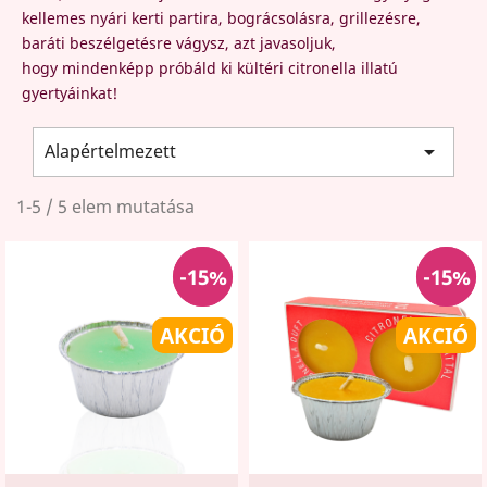
kellemes nyári kerti partira, bográcsolásra, grillezésre,
baráti beszélgetésre vágysz, azt javasoljuk,
hogy
mindenképp próbáld ki kültéri citronella illatú
gyertyáinkat!
Alapértelmezett

1-5 / 5 elem mutatása
-15%
-15%
-15%
-15%
AKCIÓ
AKCIÓ