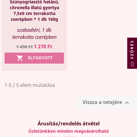
Szúnyogriasztó hatású,
citronella illatú gyertya
7,5x9 cm terrakotta
cserépben * 1 db 160g
szabadtéri, 1 db
terrakotta cserépben
SZŰRÉS
Regular
Ár
1 270 Ft
1 490 Ft
price

ELFOGYOTT
1-5 / 5 elem mutatása
Vissza a tetejére

Árusítás/rendelés átvétel
Üzletünkben minden megvásárolható