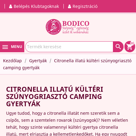
Belépés Klubtagoknak
Regisztráció
(0)

shopping_cart
MENU
Kezdőlap
Gyertyák
Citronella illatú kültéri szúnyogriasztó
camping gyertyák
CITRONELLA ILLATÚ KÜLTÉRI
SZÚNYOGRIASZTÓ CAMPING
GYERTYÁK
Ugye tudod, hogy a
citronella illatát
nem szeretik
sem
a
csípős,
sem a
szemtelen rovarok (szúnyogok)?
Nem véletlen
tehát, hogy szinte valamennyi kültéri gyertya citronella
illatú, mert
elriasztja a kellemetlenkedőket.
Ha egy nyugodt