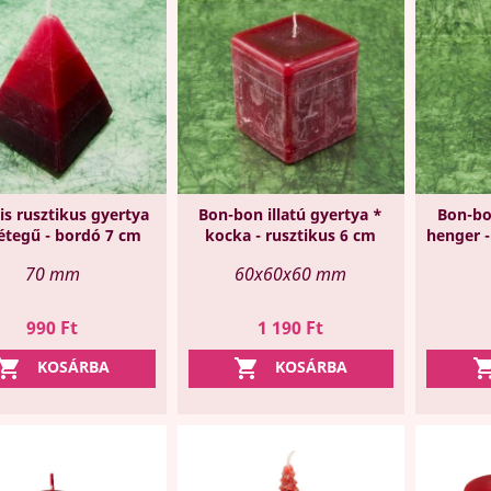
is rusztikus gyertya
Bon-bon illatú gyertya *
Bon-bon
rétegű - bordó 7 cm
kocka - rusztikus 6 cm
henger -
70 mm
60x60x60 mm
Ár
Ár
990 Ft
1 190 Ft


KOSÁRBA
KOSÁRBA