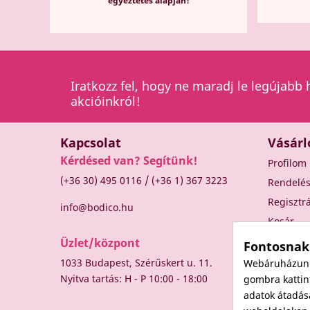
egyeztetés alapján!
Iratkozz fel, hogy ne maradj le legújabb 
akcióinkról!
Kapcsolat
Vásárl
Kérdésed van? Segítünk!
Profilom
/
(+36 30) 495 0116
(+36 1) 367 3223
Rendelé
Regisztr
info@bodico.hu
Kosár
Üzlet/központ
Fontosnak
1033 Budapest, Szérűskert u. 11.
Webáruházunk 
Nyitva tartás: H - P 10:00 - 18:00
gombra kattint
adatok átadás