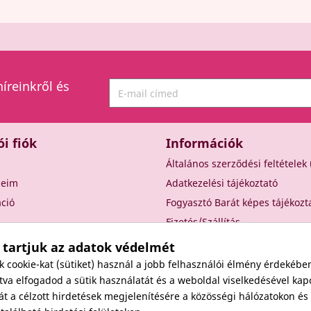
híreinkről és
ói fiók
Információk
Általános szerződési feltételek
seim
Adatkezelési tájékoztató
áció
Fogyasztó Barát képes tájékozt
Fizetés/Szállítás
Elállási nyilatkozat
 tartjuk az adatok védelmét
Elállás a szerződéstől
cookie-kat (sütiket) használ a jobb felhasználói élmény érdekébe
Rólunk
va elfogadod a sütik használatát és a weboldal viselkedésével kap
át a célzott hirdetések megjelenítésére a közösségi hálózatokon é
Kapcsolat