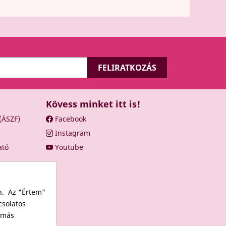
Kövess minket itt is!
 (ÁSZF)
Facebook
Instagram
ató
Youtube
n. Az "Értem"
csolatos
s más