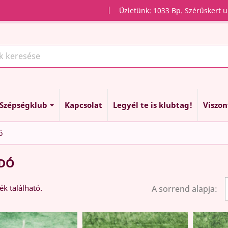
Üzletünk: 1033 Bp. Szérűskert u
Szépségklub
Kapcsolat
Legyél te is klubtag!
Viszo
ó
DÓ
ék található.
A sorrend alapja: