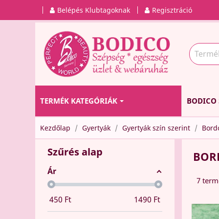
Belépés Klubtagoknak
Regisztráció
TERMÉK KATEGÓRIÁK
BODICO 
Kezdőlap
Gyertyák
Gyertyák szín szerint
Bord
Szűrés alap
BOR
Ár
7 term
450
Ft
1490
Ft