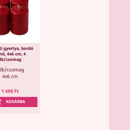
i gyertya, bordó
ínű, 4x6 cm, 4
db/csomag
db/csomag
4x6 cm
Ár
1 490 Ft

KOSÁRBA