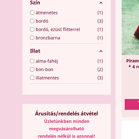
Szín
átmenetes
1
bordó
3
bordó, ezüst flitterrel
1
bronzbarna
1
Illat
Piram
alma-fahéj
1
* 4 
bon-bon
2
illatmentes
3
Árusítás/rendelés átvétel
Üzletünkben minden
megvásárolható
rendelés nélkül is azonnal!