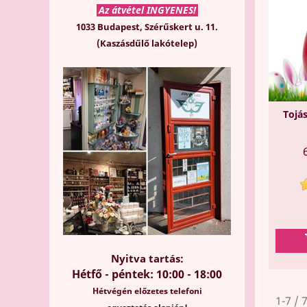
Az átvétel INGYENES!
1033 Budapest, Szérűskert u. 11.
(Kaszásdűlő lakótelep)
Tojás
Nyitva tartás:
Hétfő - péntek: 10:00 - 18:00
Hétvégén előzetes telefoni
1-7 /