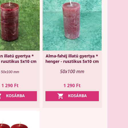
 illatú gyertya *
Alma-fahéj illatú gyertya *
 rusztikus 5x10 cm
henger - rusztikus 5x10 cm
50x100 mm
50x100 mm
Ár
Ár
1 290 Ft
1 290 Ft


KOSÁRBA
KOSÁRBA