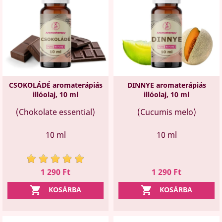
CSOKOLÁDÉ aromaterápiás
DINNYE aromaterápiás
illóolaj, 10 ml
illóolaj, 10 ml
(Chokolate essential)
(Cucumis melo)
10 ml
10 ml
Ár
Ár
1 290 Ft
1 290 Ft


KOSÁRBA
KOSÁRBA