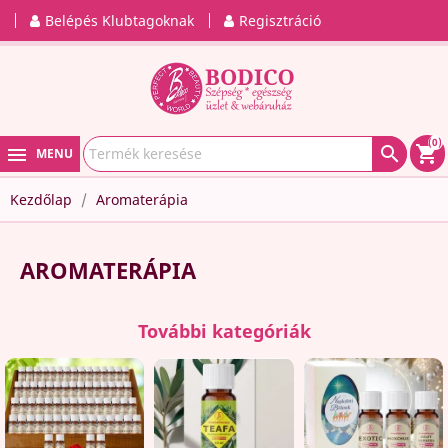
Belépés Klubtagoknak
Regisztráció
(0)

shopping_cart
MENU
Kezdőlap
Aromaterápia
AROMATERÁPIA
További kategóriák