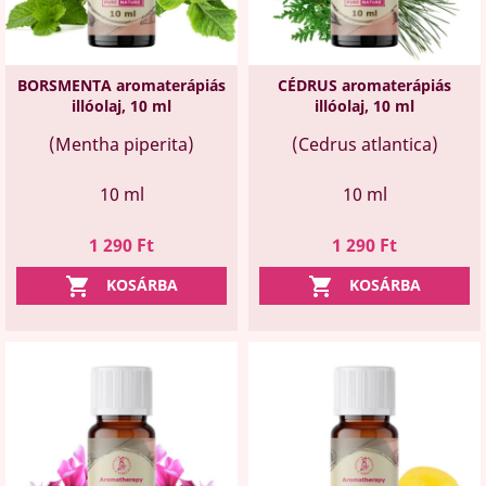
BORSMENTA aromaterápiás
CÉDRUS aromaterápiás
illóolaj, 10 ml
illóolaj, 10 ml
(Mentha piperita)
(Cedrus atlantica)
10 ml
10 ml
Ár
Ár
1 290 Ft
1 290 Ft


KOSÁRBA
KOSÁRBA