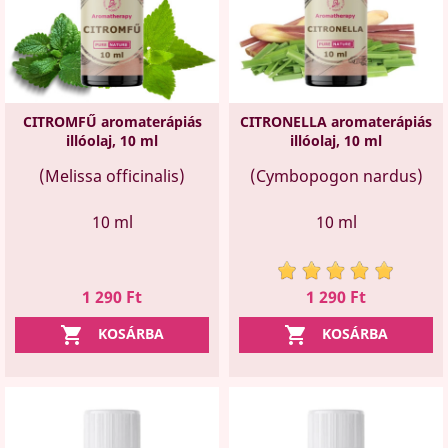
CITROMFŰ aromaterápiás
CITRONELLA aromaterápiás
illóolaj, 10 ml
illóolaj, 10 ml
(Melissa officinalis)
(Cymbopogon nardus)
10 ml
10 ml
Ár
Ár
1 290 Ft
1 290 Ft


KOSÁRBA
KOSÁRBA