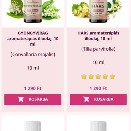
GYÖNGYVIRÁG
HÁRS aromaterápiás
aromaterápiás illóolaj, 10
illóolaj, 10 ml
ml
(Tilia parvifolia)
(Convallaria majalis)
10 ml
10 ml
Ár
Ár
1 290 Ft
1 290 Ft


KOSÁRBA
KOSÁRBA