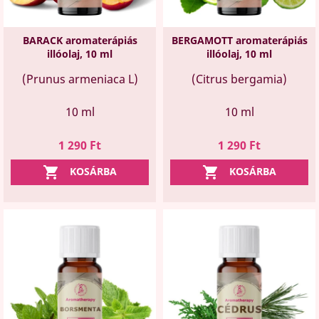
BARACK aromaterápiás
BERGAMOTT aromaterápiás
illóolaj, 10 ml
illóolaj, 10 ml
(Prunus armeniaca L)
(Citrus bergamia)
10 ml
10 ml
Ár
Ár
1 290 Ft
1 290 Ft


KOSÁRBA
KOSÁRBA