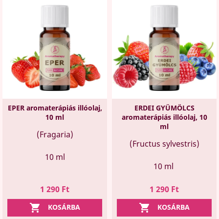
EPER aromaterápiás illóolaj,
ERDEI GYÜMÖLCS
10 ml
aromaterápiás illóolaj, 10
ml
(Fragaria)
(Fructus sylvestris)
10 ml
10 ml
Ár
Ár
1 290 Ft
1 290 Ft


KOSÁRBA
KOSÁRBA