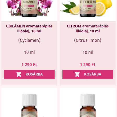
CIKLÁMEN aromaterápiás
CITROM aromaterápiás
illóolaj, 10 ml
illóolaj, 10 ml
(Cyclamen)
(Citrus limon)
10 ml
10 ml
Ár
Ár
1 290 Ft
1 290 Ft


KOSÁRBA
KOSÁRBA