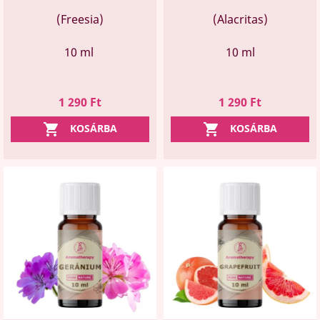
(Freesia)
(Alacritas)
10 ml
10 ml
Ár
Ár
1 290 Ft
1 290 Ft


KOSÁRBA
KOSÁRBA