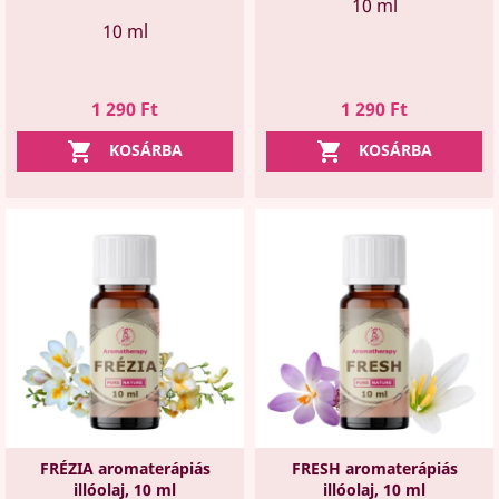
10 ml
10 ml
Ár
Ár
1 290 Ft
1 290 Ft


KOSÁRBA
KOSÁRBA
FRÉZIA aromaterápiás
FRESH aromaterápiás
illóolaj, 10 ml
illóolaj, 10 ml