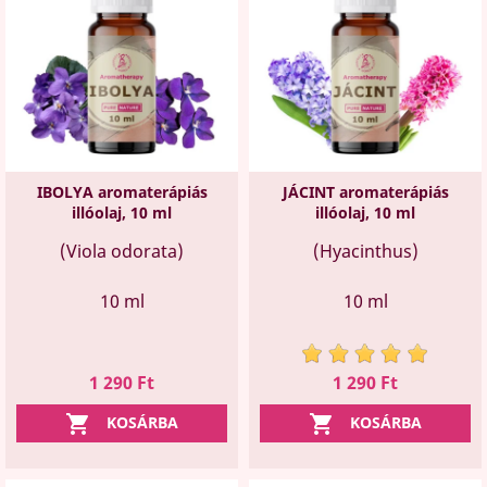
IBOLYA aromaterápiás
JÁCINT aromaterápiás
illóolaj, 10 ml
illóolaj, 10 ml
(Viola odorata)
(Hyacinthus)
10 ml
10 ml
Ár
Ár
1 290 Ft
1 290 Ft


KOSÁRBA
KOSÁRBA