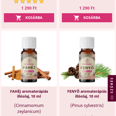
Ár
Ár
1 290 Ft
1 290 Ft


KOSÁRBA
KOSÁRBA
SZŰRÉS
FAHÉJ aromaterápiás
FENYŐ aromaterápiás
illóolaj, 10 ml
illóolaj, 10 ml
(Cinnamomum
(Pinus sylvestris)
zeylanicum)