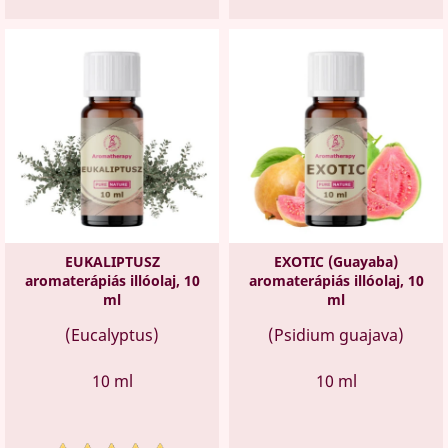
EUKALIPTUSZ
EXOTIC (Guayaba)
aromaterápiás illóolaj, 10
aromaterápiás illóolaj, 10
ml
ml
(Eucalyptus)
(Psidium guajava)
10 ml
10 ml