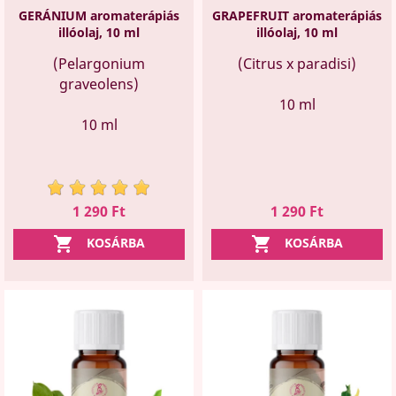
GERÁNIUM aromaterápiás
GRAPEFRUIT aromaterápiás
illóolaj, 10 ml
illóolaj, 10 ml
(Pelargonium
(Citrus x paradisi)
graveolens)
10 ml
10 ml
Ár
Ár
1 290 Ft
1 290 Ft


KOSÁRBA
KOSÁRBA