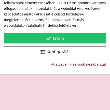
felhasználói élmény érdekében. Az "Értem" gombra kattintva
Viszonteladóknak
elfogadod a sütik használatát és a weboldal viselkedésével
Kövess minket itt is!
kapcsolatos adatok átadását a célzott hirdetések
megjelenítésére a közösségi hálózatokon és más
Facebook
weboldalakon található hirdetési felületeken.
Instagram
Youtube
done_all
Értem
Site protected by reCAPTCHA.
Privacy
-
Terms
tune
Konfigurálás
© Copyright: Since 1994- "EDU" és "JUDY" Bt. - BODICO
Adatvédelmi és cookie-szabályzat
SZÉPSÉGKLUB