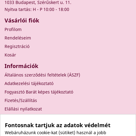
1033 Budapest, Szérűskert u. 11.
Nyitva tartás: H - P 10:00 - 18:00
Vásárlói fiók
Profilom
Rendeléseim
Regisztráció
Kosár
Információk
Általános szerződési feltételek (ÁSZF)
Adatkezelési tájékoztató
Fogyasztó Barát képes tájékoztató
Fizetés/Szállítás
Elállási nyilatkozat
Elállás a szerződéstől
Fontosnak tartjuk az adatok védelmét
Rólunk
Webáruházunk cookie-kat (sütiket) használ a jobb
Kapcsolat