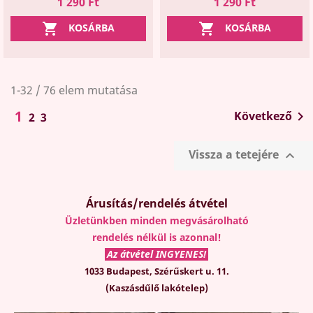
Ár
Ár
1 290 Ft
1 290 Ft


KOSÁRBA
KOSÁRBA
1-32 / 76 elem mutatása
1
Következő

2
3
Vissza a tetejére

Árusítás/rendelés átvétel
Üzletünkben minden megvásárolható
rendelés nélkül is azonnal!
Az átvétel INGYENES!
1033 Budapest, Szérűskert u. 11.
(Kaszásdűlő lakótelep)