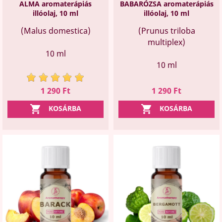
ALMA aromaterápiás
BABARÓZSA aromaterápiás
illóolaj, 10 ml
illóolaj, 10 ml
(Malus domestica)
(Prunus triloba
multiplex)
10 ml
10 ml
Ár
Ár
1 290 Ft
1 290 Ft


KOSÁRBA
KOSÁRBA