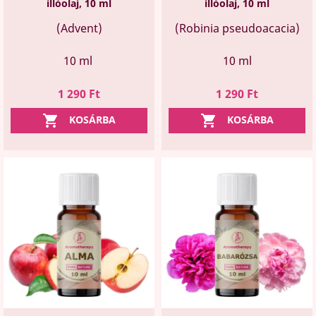
illóolaj, 10 ml
illóolaj, 10 ml
(Advent)
(Robinia pseudoacacia)
10 ml
10 ml
Ár
Ár
1 290 Ft
1 290 Ft


KOSÁRBA
KOSÁRBA