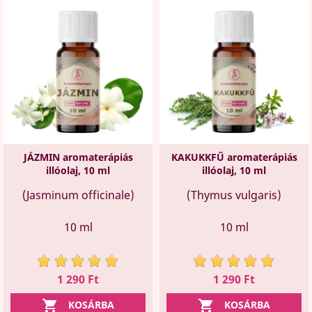
JÁZMIN aromaterápiás
KAKUKKFŰ aromaterápiás
illóolaj, 10 ml
illóolaj, 10 ml
(Jasminum officinale)
(Thymus vulgaris)
10 ml
10 ml
Ár
Ár
1 290 Ft
1 290 Ft


KOSÁRBA
KOSÁRBA