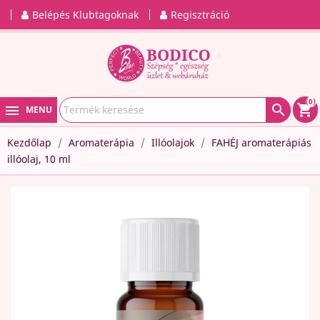
Belépés Klubtagoknak
Regisztráció
(0)

shopping_cart
MENU
Kezdőlap
Aromaterápia
Illóolajok
FAHÉJ aromaterápiás
illóolaj, 10 ml