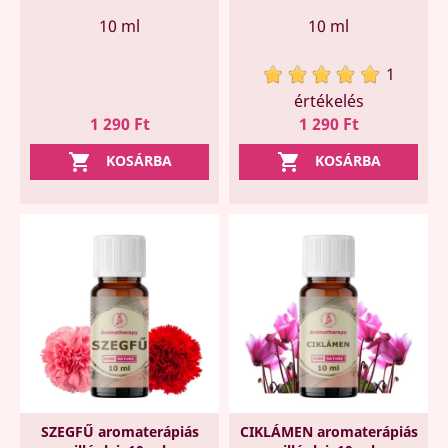
10 ml
10 ml
1
értékelés
Ár
Ár
1 290 Ft
1 290 Ft


KOSÁRBA
KOSÁRBA
SZEGFŰ aromaterápiás
CIKLÁMEN aromaterápiás