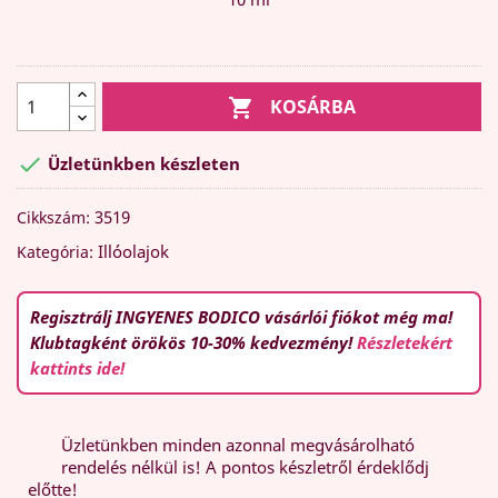

KOSÁRBA

Üzletünkben készleten
3519
Cikkszám:
Illóolajok
Kategória:
Regisztrálj INGYENES BODICO vásárlói fiókot még ma!
Klubtagként örökös 10-30% kedvezmény!
Részletekért
kattints ide!
Üzletünkben minden azonnal megvásárolható
rendelés nélkül is! A pontos készletről érdeklődj
előtte!