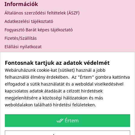
Információk
Általános szerződési feltételek (ÁSZF)
Adatkezelési tájékoztató
Fogyasztó Barát képes tájékoztató
Fizetés/Szállítás
Elállási nyilatkozat
Elállás a szerződéstől
Fontosnak tartjuk az adatok védelmét
Rólunk
Webáruházunk cookie-kat (sütiket) használ a jobb
Kapcsolat
felhasználói élmény érdekében. Az "Értem" gombra kattintva
Viszonteladóknak
elfogadod a sütik használatát és a weboldal viselkedésével
Kövess minket itt is!
kapcsolatos adatok átadását a célzott hirdetések
megjelenítésére a közösségi hálózatokon és más
Facebook
weboldalakon található hirdetési felületeken.
Instagram
Youtube
done_all
Értem
Site protected by reCAPTCHA.
Privacy
-
Terms