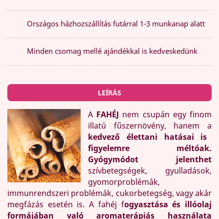
Országos házhozszállítás futárral 1-3 munkanap alatt
Minden csomag mellé ajándékkal is kedveskedünk
LEÍRÁS
A
FAHÉJ
nem csupán egy finom
illatú fűszernövény, hanem a
kedvező élettani hatásai is
figyelemre méltóak.
Gyógymódot jelenthet
szívbetegségek, gyulladások,
gyomorproblémák,
immunrendszeri problémák, cukorbetegség, vagy akár
megfázás esetén is. A fahéj f
ogyasztása és illóolaj
formájában való aromaterápiás használata