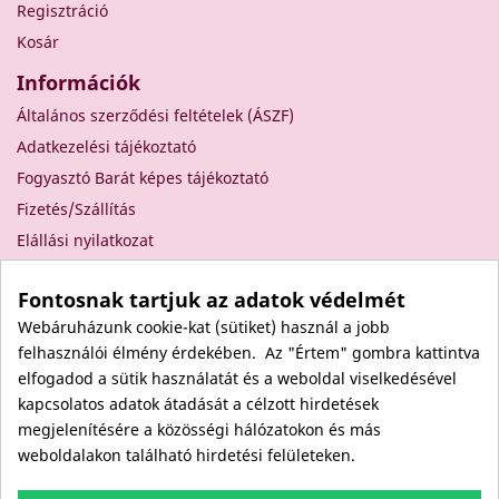
Regisztráció
Kosár
Információk
Általános szerződési feltételek (ÁSZF)
Adatkezelési tájékoztató
Fogyasztó Barát képes tájékoztató
Fizetés/Szállítás
Elállási nyilatkozat
Elállás a szerződéstől
Fontosnak tartjuk az adatok védelmét
Rólunk
Webáruházunk cookie-kat (sütiket) használ a jobb
Kapcsolat
felhasználói élmény érdekében. Az "Értem" gombra kattintva
Viszonteladóknak
elfogadod a sütik használatát és a weboldal viselkedésével
Kövess minket itt is!
kapcsolatos adatok átadását a célzott hirdetések
megjelenítésére a közösségi hálózatokon és más
Facebook
weboldalakon található hirdetési felületeken.
Instagram