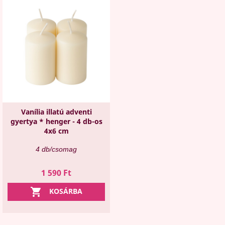
Vanília illatú adventi
gyertya * henger - 4 db-os
4x6 cm
4 db/csomag
Ár
1 590 Ft

KOSÁRBA