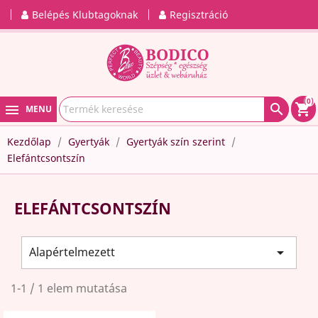
Belépés Klubtagoknak
Regisztráció
(0)

shopping_cart
MENU
Kezdőlap
Gyertyák
Gyertyák szín szerint
Elefántcsontszín
ELEFÁNTCSONTSZÍN
Alapértelmezett

1-1 / 1 elem mutatása