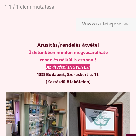
1-1 / 1 elem mutatása
Vissza a tetejére

Árusítás/rendelés átvétel
Üzletünkben minden megvásárolható
rendelés nélkül is azonnal!
Az átvétel INGYENES!
1033 Budapest, Szérűskert u. 11.
(Kaszásdűlő lakótelep)