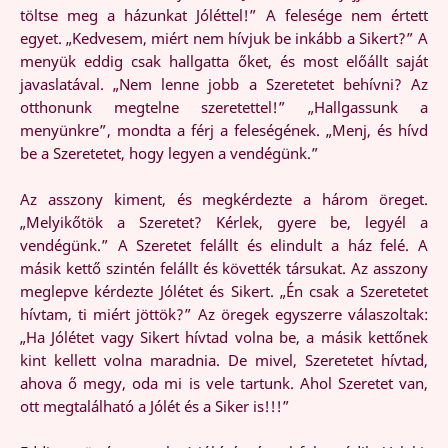
töltse meg a házunkat Jóléttel!” A felesége nem értett
egyet. „Kedvesem, miért nem hívjuk be inkább a Sikert?” A
menyük eddig csak hallgatta őket, és most előállt saját
javaslatával. „Nem lenne jobb a Szeretetet behívni? Az
otthonunk megtelne szeretettel!” „Hallgassunk a
menyünkre”, mondta a férj a feleségének. „Menj, és hívd
be a Szeretetet, hogy legyen a vendégünk.”
Az asszony kiment, és megkérdezte a három öreget.
„Melyikőtök a Szeretet? Kérlek, gyere be, legyél a
vendégünk.” A Szeretet felállt és elindult a ház felé. A
másik kettő szintén felállt és követték társukat. Az asszony
meglepve kérdezte Jólétet és Sikert. „Én csak a Szeretetet
hívtam, ti miért jöttök?” Az öregek egyszerre válaszoltak:
„Ha Jólétet vagy Sikert hívtad volna be, a másik kettőnek
kint kellett volna maradnia. De mivel, Szeretetet hívtad,
ahova ő megy, oda mi is vele tartunk. Ahol Szeretet van,
ott megtalálható a Jólét és a Siker is!!!”