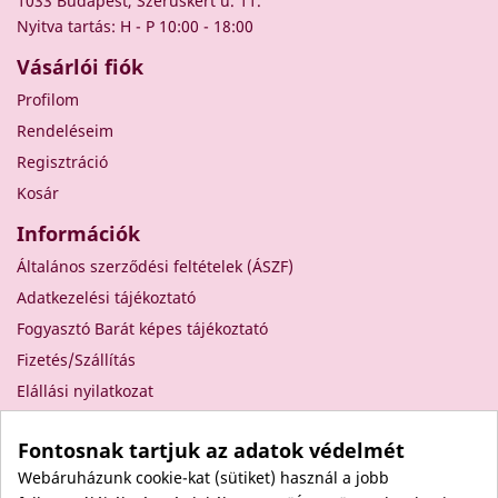
1033 Budapest, Szérűskert u. 11.
Nyitva tartás: H - P 10:00 - 18:00
Vásárlói fiók
Profilom
Rendeléseim
Regisztráció
Kosár
Információk
Általános szerződési feltételek (ÁSZF)
Adatkezelési tájékoztató
Fogyasztó Barát képes tájékoztató
Fizetés/Szállítás
Elállási nyilatkozat
Elállás a szerződéstől
Fontosnak tartjuk az adatok védelmét
Rólunk
Webáruházunk cookie-kat (sütiket) használ a jobb
Kapcsolat