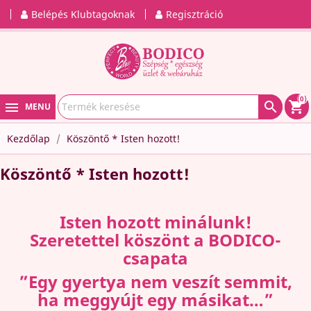
Belépés Klubtagoknak
Regisztráció
(0)

shopping_cart
MENU
Kezdőlap
Köszöntő * Isten hozott!
Köszöntő * Isten hozott!
Isten hozott minálunk!
Szeretettel köszönt a BODICO-
csapata
”Egy gyertya nem veszít semmit,
ha meggyújt egy másikat…”