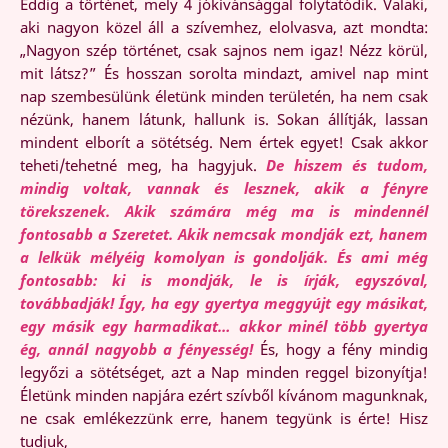
Eddig a történet, mely 4 jókívánsággal folytatódik. Valaki,
aki nagyon közel áll a szívemhez, elolvasva, azt mondta:
„Nagyon szép történet, csak sajnos nem igaz! Nézz körül,
mit látsz?” És hosszan sorolta mindazt, amivel nap mint
nap szembesülünk életünk minden területén, ha nem csak
nézünk, hanem látunk, hallunk is. Sokan állítják, lassan
mindent elborít a sötétség. Nem értek egyet! Csak akkor
teheti/tehetné meg, ha hagyjuk.
De hiszem és tudom,
mindig voltak, vannak és lesznek, akik a fényre
törekszenek. Akik számára még ma is mindennél
fontosabb a Szeretet. Akik nemcsak mondják ezt,
hanem
a lelkük mélyéig komolyan is gondolják. És ami még
fontosabb: ki is mondják,
le is írják, egyszóval,
továbbadják! Így, ha egy gyertya meggyújt egy másikat,
egy
másik egy harmadikat… akkor minél több gyertya
ég, annál nagyobb a fényesség!
És, hogy a fény mindig
legyőzi a sötétséget, azt a Nap minden reggel bizonyítja!
Életünk minden napjára ezért szívből kívánom magunknak,
ne csak emlékezzünk erre, hanem tegyünk is érte! Hisz
tudjuk,