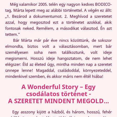
Még valamikor 2005. telén egy nagyon kedves BODICO-
tag, Márta lepett meg az alábbi történettel. A végén ez állt:
„1. Bezárod a dokumentumot. 2. Meghívod a szeretetet
azzal, hogy megosztod ezt a történetet azokkal, akik
fontosak neked. Remélem, a másodikat választod. Én azt
tettem.”
Bár Márta már pár éve nincs közöttünk, de sokszor
elmondta, biztos volt a választásomban, mert bár
személyesen soha nem találkoztunk, volt ideje
megismerni. Hosszú ideje hangoztatom, de nem lehet
elégszer: Éld az életed úgy, mintha minden nap a szeretet
ünnepe lenne! Magaddal, családoddal, környezeteddel,
mindenkivel szemben, és akkor máris nem éltél hiába!
A Wonderful Story – Egy
csodálatos történet -
A SZERETET MINDENT MEGOLD…
Egy asszony kijött a házból, és három, hosszú, fehér