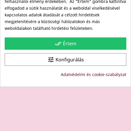
felhasználói élmény érdekében. Az "Értem" gombra kattintva
Viszonteladóknak
elfogadod a sütik használatát és a weboldal viselkedésével
Kövess minket itt is!
kapcsolatos adatok átadását a célzott hirdetések
megjelenítésére a közösségi hálózatokon és más
Facebook
weboldalakon található hirdetési felületeken.
Instagram
Youtube
done_all
Értem
Site protected by reCAPTCHA.
Privacy
-
Terms
tune
Konfigurálás
© Copyright: Since 1994- "EDU" és "JUDY" Bt. - BODICO
Adatvédelmi és cookie-szabályzat
SZÉPSÉGKLUB