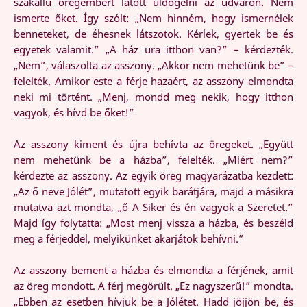
szakállú öregembert látott üldögélni az udvaron. Nem
ismerte őket. Így szólt: „Nem hinném, hogy ismernélek
benneteket, de éhesnek látszotok. Kérlek, gyertek be és
egyetek valamit.” „A ház ura itthon van?” – kérdezték.
„Nem”, válaszolta az asszony. „Akkor nem mehetünk be” –
felelték. Amikor este a férje hazaért, az asszony elmondta
neki mi történt. „Menj, mondd meg nekik, hogy itthon
vagyok, és hívd be őket!”
Az asszony kiment és újra behívta az öregeket. „Együtt
nem mehetünk be a házba”, felelték. „Miért nem?”
kérdezte az asszony. Az egyik öreg magyarázatba kezdett:
„Az ő neve Jólét”, mutatott egyik barátjára, majd a másikra
mutatva azt mondta, „ő A Siker és én vagyok a Szeretet.”
Majd így folytatta: „Most menj vissza a házba, és beszéld
meg a férjeddel, melyikünket akarjátok behívni.”
Az asszony bement a házba és elmondta a férjének, amit
az öreg mondott. A férj megörült. „Ez nagyszerű!” mondta.
„Ebben az esetben hívjuk be a Jólétet. Hadd jöjjön be, és