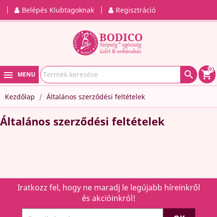
Belépés Klubtagoknak
Regisztráció
(0)

shopping_cart
MENU
Kezdőlap
Általános szerződési feltételek
Általános szerződési feltételek
Iratkozz fel, hogy ne maradj le legújabb híreinkről
és akcióinkról!