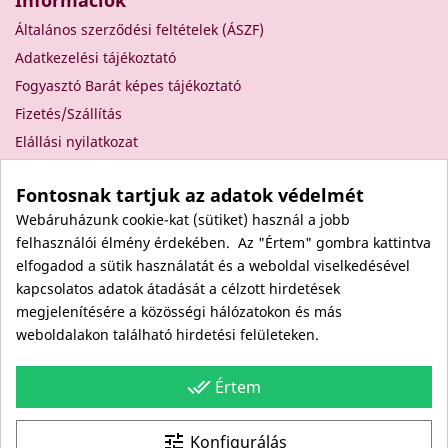
Információk
Általános szerződési feltételek (ÁSZF)
Adatkezelési tájékoztató
Fogyasztó Barát képes tájékoztató
Fizetés/Szállítás
Elállási nyilatkozat
Elállás a szerződéstől
Fontosnak tartjuk az adatok védelmét
Rólunk
Webáruházunk cookie-kat (sütiket) használ a jobb
Kapcsolat
felhasználói élmény érdekében. Az "Értem" gombra kattintva
Viszonteladóknak
elfogadod a sütik használatát és a weboldal viselkedésével
Kövess minket itt is!
kapcsolatos adatok átadását a célzott hirdetések
megjelenítésére a közösségi hálózatokon és más
Facebook
weboldalakon található hirdetési felületeken.
Instagram
Youtube
done_all
Értem
Site protected by reCAPTCHA.
Privacy
-
Terms
tune
Konfigurálás