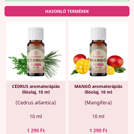
HASONLÓ TERMÉKEK
CÉDRUS aromaterápiás
MANGÓ aromaterápiás
illóolaj, 10 ml
illóolaj, 10 ml
(Cedrus atlantica)
(Mangifera)
10 ml
10 ml
Ár
Ár
1 290 Ft
1 290 Ft