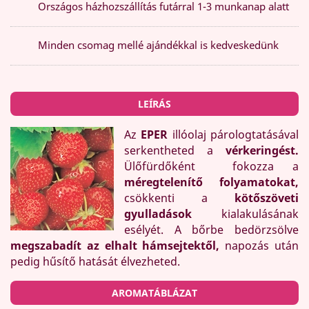
Országos házhozszállítás futárral 1-3 munkanap alatt
Minden csomag mellé ajándékkal is kedveskedünk
LEÍRÁS
Az
EPER
illóolaj párologtatásával
serkentheted a
vérkeringést.
Ülőfürdőként fokozza a
méregtelenítő folyamatokat,
csökkenti a
kötőszöveti
gyulladások
kialakulásának
esélyét. A bőrbe bedörzsölve
megszabadít az elhalt hámsejtektől,
napozás után
pedig hűsítő hatását élvezheted.
AROMATÁBLÁZAT