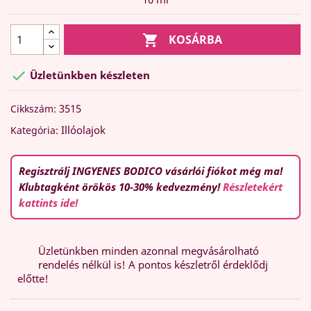

KOSÁRBA

Üzletünkben készleten
3515
Cikkszám:
Illóolajok
Kategória:
Regisztrálj INGYENES BODICO vásárlói fiókot még ma!
Klubtagként örökös 10-30% kedvezmény!
Részletekért
kattints ide!
Üzletünkben minden azonnal megvásárolható
rendelés nélkül is! A pontos készletről érdeklődj
előtte!