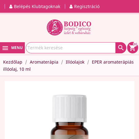
Belépés Klubtagoknak
Regisztráció
(0)

shopping_cart
MENU
Kezdőlap
Aromaterápia
Illóolajok
EPER aromaterápiás
illóolaj, 10 ml