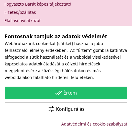
Fogyasztó Barát képes tájékoztató
Fizetés/Szállítás
Elállási nyilatkozat
Elállás a szerződéstől
Fontosnak tartjuk az adatok védelmét
Rólunk
Webáruházunk cookie-kat (sütiket) használ a jobb
Kapcsolat
felhasználói élmény érdekében. Az "Értem" gombra kattintva
Viszonteladóknak
elfogadod a sütik használatát és a weboldal viselkedésével
Kövess minket itt is!
kapcsolatos adatok átadását a célzott hirdetések
megjelenítésére a közösségi hálózatokon és más
Facebook
weboldalakon található hirdetési felületeken.
Instagram
Youtube
done_all
Értem
Site protected by reCAPTCHA.
Privacy
-
Terms
tune
Konfigurálás
© Copyright: Since 1994- "EDU" és "JUDY" Bt. - BODICO
Adatvédelmi és cookie-szabályzat
SZÉPSÉGKLUB