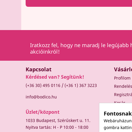
Iratkozz fel, hogy ne maradj le legújabb 
akcióinkról!
Kapcsolat
Vásárl
Kérdésed van? Segítünk!
Profilom
/
(+36 30) 495 0116
(+36 1) 367 3223
Rendelé
Regisztr
info@bodico.hu
Kosár
Üzlet/központ
Fontosnak
1033 Budapest, Szérűskert u. 11.
Webáruházunk 
Nyitva tartás: H - P 10:00 - 18:00
gombra kattint