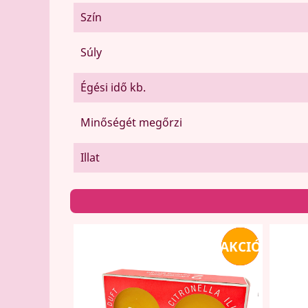
Szín
Súly
Égési idő kb.
Minőségét megőrzi
Illat
AKCIÓ
-15%
-15%