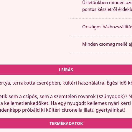
Üzletünkben minden azon
pontos készletről érdeklő
Országos házhozszállítás
Minden csomag mellé aj
LEÍRÁS
tya, terrakotta cserépben, kültéri használatra. Égési idő kb
etik
sem
a csípős,
sem a
szemtelen rovarok (szúnyogok)?
Ne
a a kellemetlenkedőket.
Ha egy nyugodt kellemes nyári kerti p
denképp próbáld ki kültéri citronella illatú gyertyáinkat!
TERMÉKADATOK