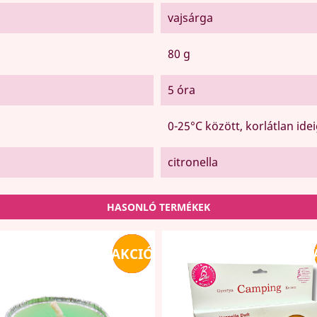
vajsárga
80 g
5 óra
0-25°C között, korlátlan ide
citronella
HASONLÓ TERMÉKEK
AKCIÓ
-15%
-15%