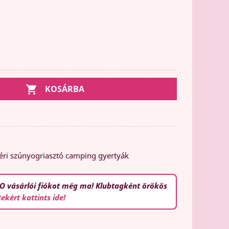

KOSÁRBA
ltéri szúnyogriasztó camping gyertyák
O vásárlói fiókot még ma! Klubtagként örökös
tekért kattints ide!