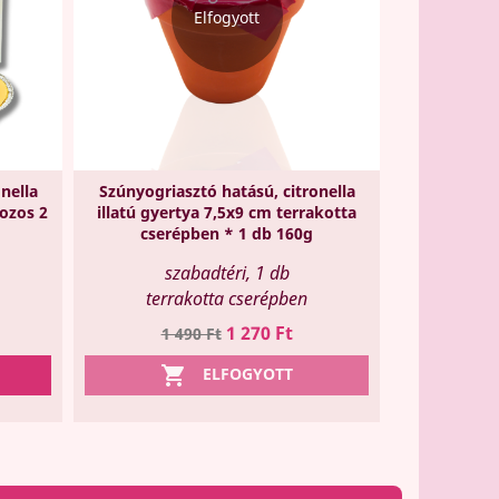
Elfogyott
nella
Szúnyogriasztó hatású, citronella
ozos 2
illatú gyertya 7,5x9 cm terrakotta
cserépben * 1 db 160g
szabadtéri, 1 db
terrakotta cserépben
Regular
Ár
1 270 Ft
1 490 Ft
price

ELFOGYOTT