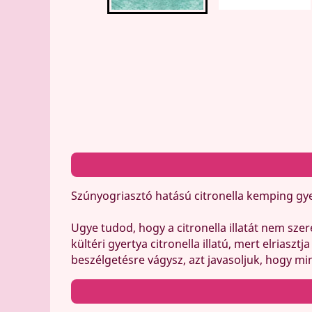
Szúnyogriasztó hatású citronella kemping gyer
Ugye tudod, hogy a
citronella illatát
nem szer
kültéri gyertya citronella illatú, mert
elriasztj
beszélgetésre vágysz, azt javasoljuk, hogy
min