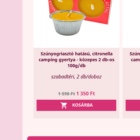
Szúnyogriasztó hatású, citronella
Szún
camping gyertya - közepes 2 db-os
cam
100g/db
szabadtéri, 2 db/doboz
Regular
Ár
1 350 Ft
1 590 Ft
price

KOSÁRBA