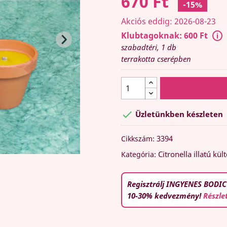
670 Ft
-15%
Akciós eddig: 2026-08-23
Klubtagoknak: 600 Ft
szabadtéri, 1 db
terrakotta cserépben

Üzletünkben készleten
3394
Cikkszám:
Citronella illatú kü
Kategória:
Regisztrálj INGYENES BODIC
10-30% kedvezmény!
Részle