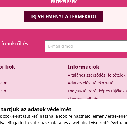
ÉRTÉKELÉSEK
ÍRJ VÉLEMÉNYT A TERMÉKRŐL
híreinkről és
ói fiók
Információk
Általános szerződési feltételek
seim
Adatkezelési tájékoztató
áció
Fogyasztó Barát képes tájékozt
Fizetés/Szállítás
Elállási nyilatkozat
 tartjuk az adatok védelmét
Elállás a szerződéstől
cookie-kat (sütiket) használ a jobb felhasználói élmény érdekébe
Rólunk
va elfogadod a sütik használatát és a weboldal viselkedésével kap