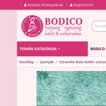
Belépés Klubtagoknak
Regisztráció
TERMÉK KATEGÓRIÁK
BODICO 
Kezdőlap
Gyertyák
Citronella illatú kültéri szú