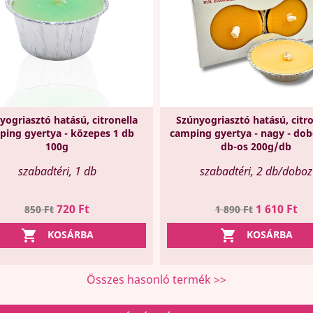
yogriasztó hatású, citronella
Szúnyogriasztó hatású, citro
ping gyertya - közepes 1 db
camping gyertya - nagy - dob
100g
db-os 200g/db
szabadtéri, 1 db
szabadtéri, 2 db/doboz
Regular
Ár
Regular
Ár
720 Ft
1 610 Ft
850 Ft
1 890 Ft
price
price


KOSÁRBA
KOSÁRBA
Összes hasonló termék >>