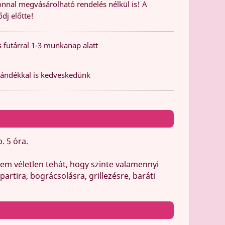
nal megvásárolható rendelés nélkül is! A
dj előtte!
 futárral 1-3 munkanap alatt
ándékkal is kedveskedünk
. 5 óra.
m véletlen tehát, hogy szinte valamennyi
artira, bográcsolásra, grillezésre, baráti