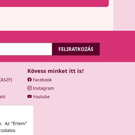
Kövess minket itt is!
 (ÁSZF)
Facebook
Instagram
ató
Youtube
n. Az "Értem"
csolatos