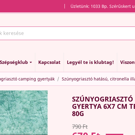
Üzletünk: 1033 Bp. Szérűskert u
Szépségklub
Kapcsolat
Legyél te is klubtag!
Viszo
nyogriasztó camping gyertyák
Szúnyogriasztó hatású, citronella il
SZÚNYOGRIASZTÓ 
GYERTYA 6X7 CM T
80G
790 Ft