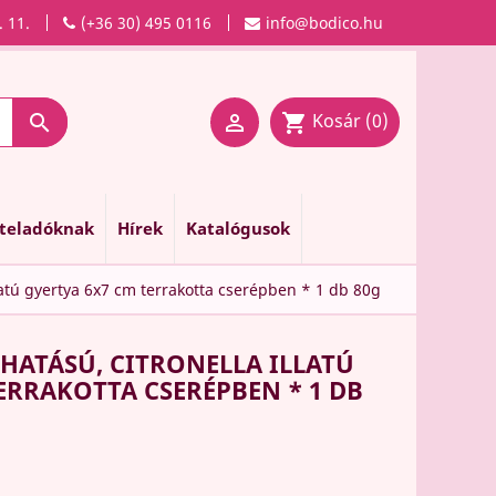
. 11.
(+36 30) 495 0116
info@bodico.hu
Kosár
(0)

shopping_cart

nteladóknak
Hírek
Katalógusok
latú gyertya 6x7 cm terrakotta cserépben * 1 db 80g
HATÁSÚ, CITRONELLA ILLATÚ
ERRAKOTTA CSERÉPBEN * 1 DB