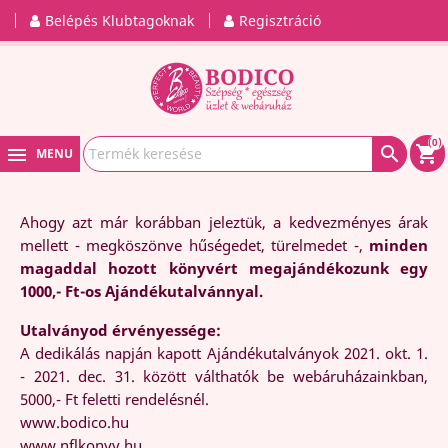
Belépés Klubtagoknak
Regisztráció
(0)

shopping_cart
MENU
Ahogy azt már korábban jeleztük, a kedvezményes árak
mellett - megköszönve hűségedet, türelmedet -,
minden
magaddal hozott könyvért megajándékozunk egy
1000,- Ft-os Ajándékutalvánnyal.
Utalványod érvényessége:
A dedikálás napján kapott Ajándékutalványok 2021. okt. 1.
- 2021. dec. 31. között válthatók be webáruházainkban,
5000,- Ft feletti rendelésnél.
www.bodico.hu
www.nflkonyv.hu