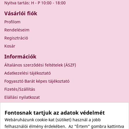
Nyitva tartás: H - P 10:00 - 18:00
Vásárlói fiók
Profilom
Rendeléseim
Regisztráció
Kosár
Információk
Általános szerződési feltételek (ÁSZF)
Adatkezelési tájékoztató
Fogyasztó Barát képes tájékoztató
Fizetés/Szállítás
Elállási nyilatkozat
Elállás a szerződéstől
Fontosnak tartjuk az adatok védelmét
Rólunk
Webáruházunk cookie-kat (sütiket) használ a jobb
Kapcsolat
felhasználói élmény érdekében. Az "Értem" gombra kattintva