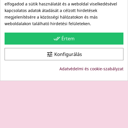
Viszonteladóknak
elfogadod a sütik használatát és a weboldal viselkedésével
Kövess minket itt is!
kapcsolatos adatok átadását a célzott hirdetések
megjelenítésére a közösségi hálózatokon és más
Facebook
weboldalakon található hirdetési felületeken.
Instagram
Youtube
done_all
Értem
Site protected by reCAPTCHA.
Privacy
-
Terms
tune
Konfigurálás
© Copyright: Since 1994- "EDU" és "JUDY" Bt. - BODICO
Adatvédelmi és cookie-szabályzat
SZÉPSÉGKLUB