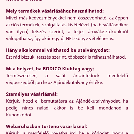
Mely termékek vásárlásához használhatod:
Mivel más kedvezményekkel nem összevonható, az éppen
akciós termékek, szolgáltatás kivételével (ha beváltásodkor
van ilyen) tetszés szerint, a teljes áruválasztékunkból
válogathatsz, így akár egy új NFL-könyv vételéhez is.
Hány alkalommal válthatod be utalványodat:
Ezt rád bízzuk, tetszés szerint, többször is felhasználhatod.
Mi a helyzet, ha BODICO Klubtag vagy:
Természetesen, a saját árszintednek megfelelő
végösszegből jön le az Ajándékutalvány értéke.
Személyes vásárlásnál:
Kérjük, hozd el bemutatásra az Ajándékutalványodat, ha
pedig nincs nálad, akkor is be kell mondanod a
Kuponkódot.
Webáruházban történő vásárlásnál:
Kérjük, a megfelelő rovatba írd be a kódodat, hogy a