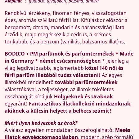
Alapillat
:
guaiacol (gvajakol), pézsma, ámbra
Rendkívül érzékeny, finoman fényes, visszafogottan
édes, aromás szívillatú férfi illat. Kifújáskor először a
bergamott, citrom, mandarin és narancsvirág illata
érződik, majd megérkezik a cédrus, a krémes
tonkabab, és a benzoin (vaníliás, balzsamos illat) is.
BODICO + PM parfümök és parfümtermékek * Made
in Germany * német csúcsminőségben
* jelenleg a
világ legdivatosabb, legismertebb
közel 140 női és
férfi parfüm illatából tudsz választani!
Az egyes
illatokból rendelhető
további parfümtermékek
választékával, a teljességet, az illatok tökéletes
összhangját kínáljuk
Hölgyeknek és Uraknak
egyaránt!
Fantasztikus illatkollekció mindazoknak,
akiknek a külcsín helyett a belbecs számít!
Miért ilyen kedvezőek az árak?
A válasz egyetlen mondatban összefoglalható:
Mesés
illatok egységcsomagolásban
, modern, szép formájú