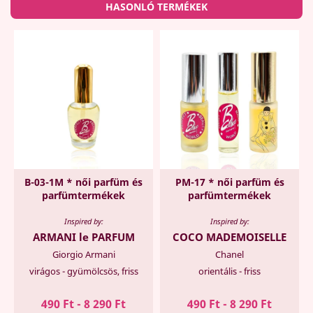
HASONLÓ TERMÉKEK
B-03-1M * női parfüm és
PM-17 * női parfüm és
parfümtermékek
parfümtermékek
Inspired by:
Inspired by:
ARMANI le PARFUM
COCO MADEMOISELLE
Giorgio Armani
Chanel
virágos - gyümölcsös, friss
orientális - friss
490 Ft - 8 290 Ft
490 Ft - 8 290 Ft