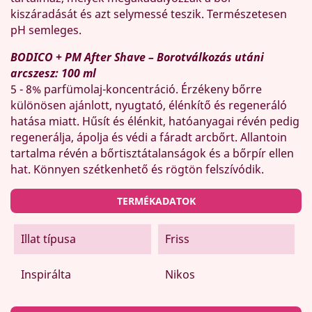
kiszáradását és azt selymessé teszik. Természetesen
pH semleges.
BODICO + PM After Shave – Borotválkozás utáni
arcszesz: 100 ml
5 - 8% parfümolaj-koncentráció. Érzékeny bőrre
különösen ajánlott, nyugtató, élénkítő és regeneráló
hatása miatt. Hűsít és élénkit, hatóanyagai révén pedig
regenerálja, ápolja és védi a fáradt arcbőrt. Allantoin
tartalma révén a bőrtisztátalanságok és a bőrpír ellen
hat. Könnyen szétkenhető és rögtön felszívódik.
TERMÉKADATOK
Illat típusa
Friss
Inspirálta
Nikos