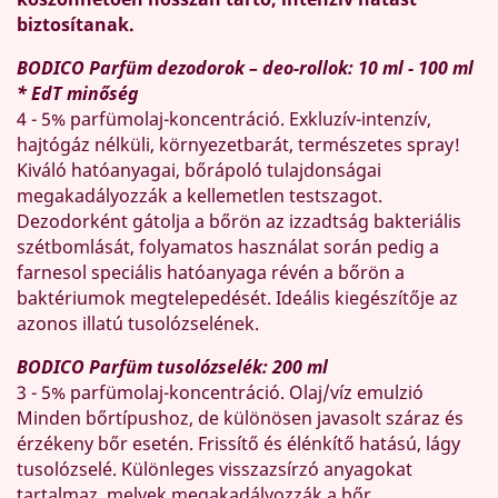
biztosítanak.
BODICO Parfüm dezodorok – deo-rollok: 10 ml - 100 ml
* EdT minőség
4 - 5% parfümolaj-koncentráció. Exkluzív-intenzív,
hajtógáz nélküli, környezetbarát, természetes spray!
Kiváló hatóanyagai, bőrápoló tulajdonságai
megakadályozzák a kellemetlen testszagot.
Dezodorként gátolja a bőrön az izzadtság bakteriális
szétbomlását, folyamatos használat során pedig a
farnesol speciális hatóanyaga révén a bőrön a
baktériumok megtelepedését. Ideális kiegészítője az
azonos illatú tusolózselének.
BODICO Parfüm tusolózselék: 200 ml
3 - 5% parfümolaj-koncentráció. Olaj/víz emulzió
Minden bőrtípushoz, de különösen javasolt száraz és
érzékeny bőr esetén. Frissítő és élénkítő hatású, lágy
tusolózselé. Különleges visszazsírzó anyagokat
tartalmaz, melyek megakadályozzák a bőr