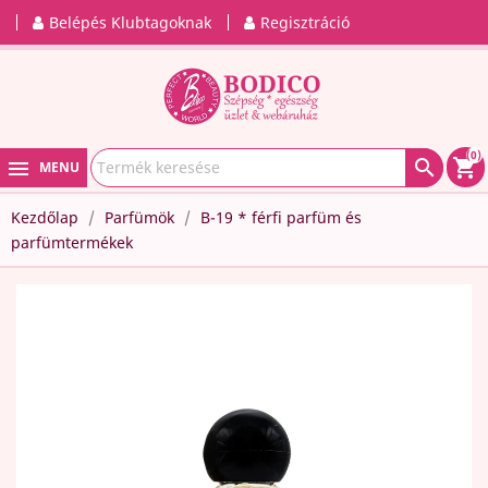
Belépés Klubtagoknak
Regisztráció
(0)

shopping_cart
MENU
Kezdőlap
Parfümök
B-19 * férfi parfüm és
parfümtermékek