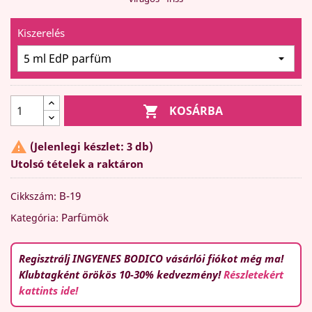
Kiszerelés

KOSÁRBA

(Jelenlegi készlet: 3 db)
Utolsó tételek a raktáron
B-19
Cikkszám:
Parfümök
Kategória:
Regisztrálj INGYENES BODICO vásárlói fiókot még ma!
Klubtagként örökös 10-30% kedvezmény!
Részletekért
kattints ide!