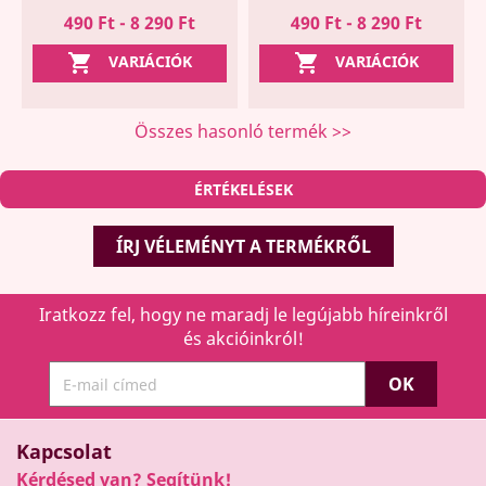
490 Ft - 8 290 Ft
490 Ft - 8 290 Ft


VARIÁCIÓK
VARIÁCIÓK
Összes hasonló termék >>
ÉRTÉKELÉSEK
ÍRJ VÉLEMÉNYT A TERMÉKRŐL
Iratkozz fel, hogy ne maradj le legújabb híreinkről
és akcióinkról!
Kapcsolat
Kérdésed van? Segítünk!