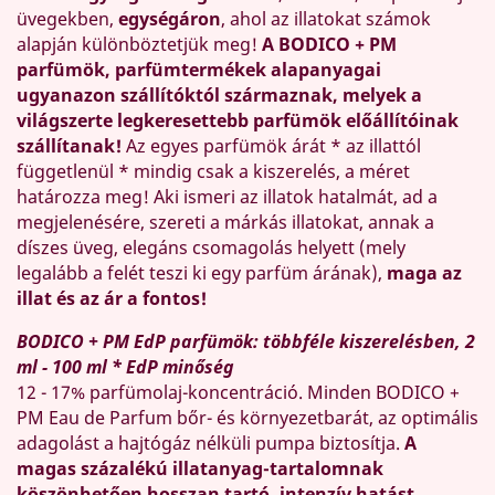
üvegekben,
egységáron
, ahol az illatokat számok
alapján különböztetjük meg!
A BODICO + PM
parfümök, parfümtermékek alapanyagai
ugyanazon szállítóktól származnak, melyek a
világszerte legkeresettebb parfümök előállítóinak
szállítanak!
Az egyes parfümök árát * az illattól
függetlenül * mindig csak a kiszerelés, a méret
határozza meg! Aki ismeri az illatok hatalmát, ad a
megjelenésére, szereti a márkás illatokat, annak a
díszes üveg, elegáns csomagolás helyett (mely
legalább a felét teszi ki egy parfüm árának),
maga az
illat és az ár a fontos!
BODICO + PM EdP parfümök: többféle kiszerelésben, 2
ml - 100 ml * EdP minőség
12 - 17% parfümolaj-koncentráció. Minden BODICO +
PM Eau de Parfum bőr- és környezetbarát, az optimális
adagolást a hajtógáz nélküli pumpa biztosítja.
A
magas százalékú illatanyag-tartalomnak
köszönhetően hosszan tartó, intenzív hatást