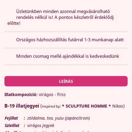
Üzletünkben minden azonnal megvásárolható
rendelés nélkül is! A pontos készletről érdeklődj
előtte!
Országos házhozszállítás futárral 1-3 munkanap alatt
Minden csomag mellé ajándékkal is kedveskedünk
LEÍRÁS
Illatkompozíció:
virágos - friss
B-19
illatjegyei
(
* SCULPTURE HOMME *
Nikos)
inspired by:
Fejillat
:
zöldalma, tea, yuzu (japáncitrom)
Szívillat
:
virágos jegyek