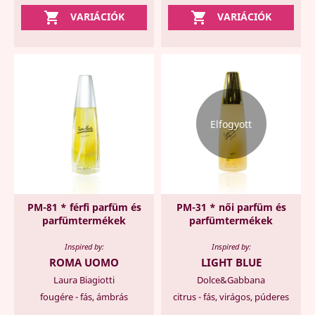


VARIÁCIÓK
VARIÁCIÓK
Elfogyott
PM-81 * férfi parfüm és
PM-31 * női parfüm és
parfümtermékek
parfümtermékek
Inspired by:
Inspired by:
ROMA UOMO
LIGHT BLUE
Laura Biagiotti
Dolce&Gabbana
fougére - fás, ámbrás
citrus - fás, virágos, púderes