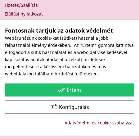
Fizetés/Szállítás
Elállási nyilatkozat
Elállás a szerződéstől
Fontosnak tartjuk az adatok védelmét
Rólunk
Webáruházunk cookie-kat (sütiket) használ a jobb
Kapcsolat
felhasználói élmény érdekében. Az "Értem" gombra kattintva
Viszonteladóknak
elfogadod a sütik használatát és a weboldal viselkedésével
Kövess minket itt is!
kapcsolatos adatok átadását a célzott hirdetések
megjelenítésére a közösségi hálózatokon és más
Facebook
weboldalakon található hirdetési felületeken.
Instagram
Youtube
done_all
Értem
Site protected by reCAPTCHA.
Privacy
-
Terms
tune
Konfigurálás
© Copyright: Since 1994- "EDU" és "JUDY" Bt. - BODICO
Adatvédelmi és cookie-szabályzat
SZÉPSÉGKLUB