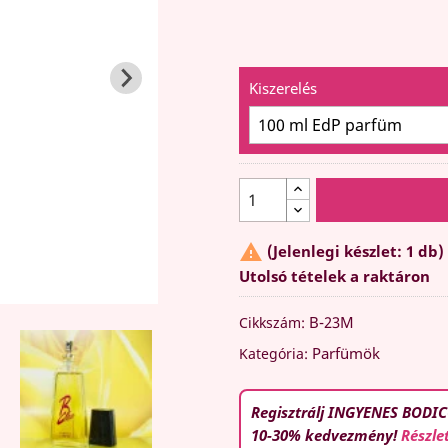
Kiszerelés

(Jelenlegi készlet: 1 db)
Utolsó tételek a raktáron
B-23M
Cikkszám:
Parfümök
Kategória:
Regisztrálj INGYENES BODIC
10-30% kedvezmény!
Részle