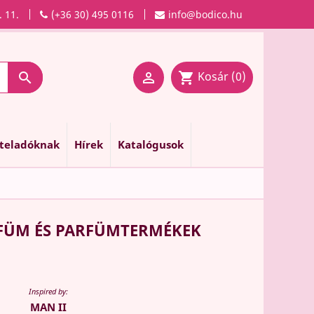
. 11.
(+36 30) 495 0116
info@bodico.hu
Kosár
(0)

shopping_cart

nteladóknak
Hírek
Katalógusok
RFÜM ÉS PARFÜMTERMÉKEK
Inspired by:
MAN II