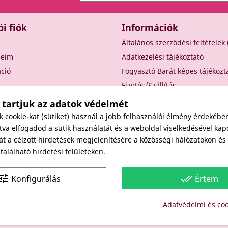
ói fiók
Információk
Általános szerződési feltételek
seim
Adatkezelési tájékoztató
áció
Fogyasztó Barát képes tájékozt
Fizetés/Szállítás
Elállási nyilatkozat
 tartjuk az adatok védelmét
Elállás a szerződéstől
cookie-kat (sütiket) használ a jobb felhasználói élmény érdekébe
Rólunk
va elfogadod a sütik használatát és a weboldal viselkedésével kap
át a célzott hirdetések megjelenítésére a közösségi hálózatokon é
Kapcsolat
alálható hirdetési felületeken.
Viszonteladóknak
une
done_all
Konfigurálás
Értem
Site protected by reCAPTCHA.
Privacy
-
Terms
Adatvédelmi és coo
Copyright: Since 1994- "EDU" és "JUDY" Bt. - BODICO SZÉPSÉGK