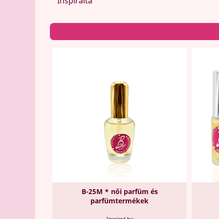
Inspirálta
B-25M * női parfüm és
parfümtermékek
Inspired by: