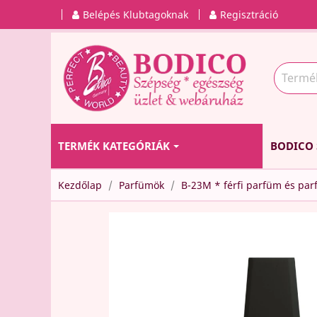
Belépés Klubtagoknak
Regisztráció
TERMÉK KATEGÓRIÁK
BODICO 
Kezdőlap
Parfümök
B-23M * férfi parfüm és pa