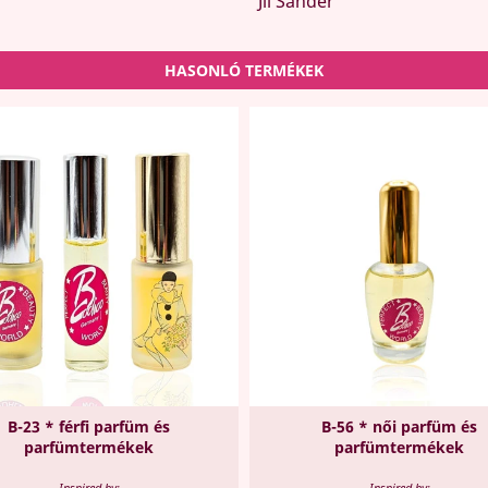
Jil Sander
HASONLÓ TERMÉKEK
B-23 * férfi parfüm és
B-56 * női parfüm és
parfümtermékek
parfümtermékek
Inspired by:
Inspired by: