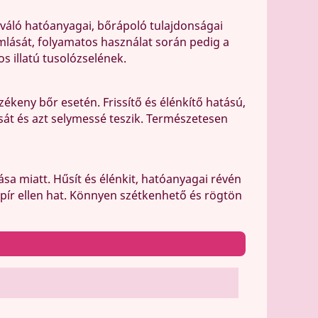
Kiváló hatóanyagai, bőrápoló tulajdonságai
mlását, folyamatos használat során pedig a
s illatú tusolózselének.
ékeny bőr esetén. Frissítő és élénkítő hatású,
sát és azt selymessé teszik. Természetesen
sa miatt. Hűsít és élénkit, hatóanyagai révén
őrpír ellen hat. Könnyen szétkenhető és rögtön