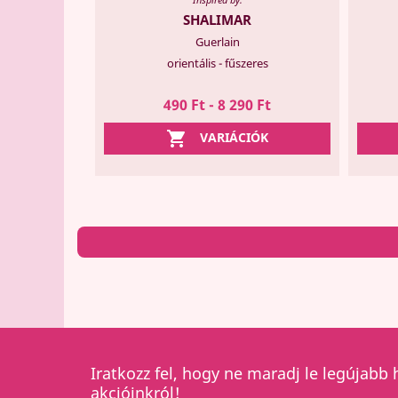
SHALIMAR
Guerlain
orientális - fűszeres
490 Ft - 8 290 Ft

VARIÁCIÓK
Iratkozz fel, hogy ne maradj le legújabb 
akcióinkról!