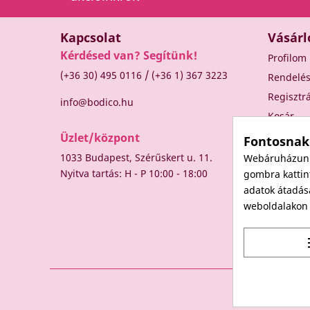
Kapcsolat
Vásárl
Kérdésed van? Segítünk!
Profilom
/
(+36 30) 495 0116
(+36 1) 367 3223
Rendelé
Regisztr
info@bodico.hu
Kosár
Üzlet/központ
Fontosnak
1033 Budapest, Szérűskert u. 11.
Webáruházunk 
Nyitva tartás: H - P 10:00 - 18:00
gombra kattint
adatok átadás
weboldalakon t
t
© 