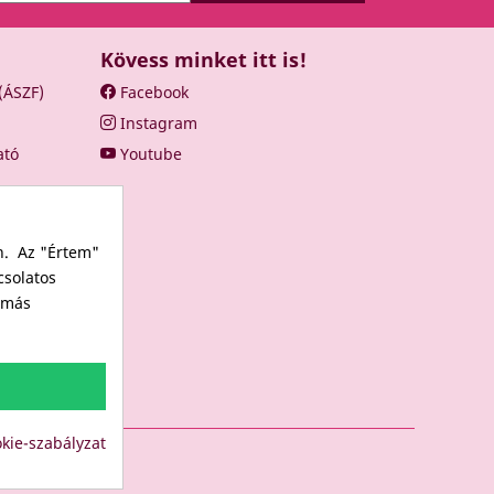
Kövess minket itt is!
 (ÁSZF)
Facebook
Instagram
ató
Youtube
n. Az "Értem"
csolatos
s más
kie-szabályzat
LUB