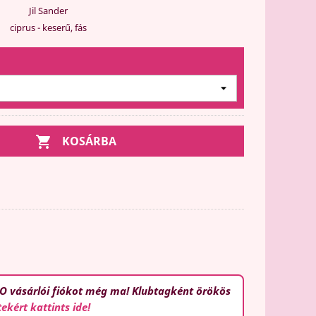
Jil Sander
ciprus - keserű, fás

KOSÁRBA
O vásárlói fiókot még ma! Klubtagként örökös
tekért kattints ide!