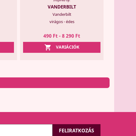
VANDERBILT
Vanderbilt
virágos - édes
490 Ft - 8 290 Ft

VARIÁCIÓK