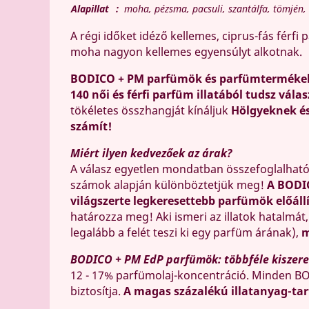
Alapillat
:
moha, pézsma, pacsuli, szantálfa, tömjén,
A régi időket idéző kellemes, ciprus-fás férfi
moha nagyon kellemes egyensúlyt alkotnak.
BODICO + PM parfümök és parfümterméke
140 női és férfi parfüm illatából tudsz válas
tökéletes összhangját kínáljuk
Hölgyeknek é
számít!
Miért ilyen kedvezőek az árak?
A válasz egyetlen mondatban összefoglalhat
számok alapján különböztetjük meg!
A BODI
világszerte legkeresettebb parfümök előáll
határozza meg! Aki ismeri az illatok hatalmát
legalább a felét teszi ki egy parfüm árának),
m
BODICO + PM EdP parfümök: többféle kiszerel
12 - 17% parfümolaj-koncentráció. Minden BO
biztosítja.
A magas százalékú illatanyag-tar