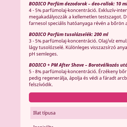
BODICO Parfüm dezodorok – deo-rollok: 10 ml
4 - 5% parfümolaj-koncentráció. Exkluzív-inte
megakadályozzák a kellemetlen testszagot. De
farnesol speciális hatóanyaga révén a bőrön a
BODICO Parfüm tusolózselék: 200 ml
3 - 5% parfümolaj-koncentráció. Olaj/víz emul
lágy tusolózselé. Különleges visszazsírzó an
pH semleges.
BODICO + PM After Shave – Borotválkozás utá
5 - 8% parfümolaj-koncentráció. Érzékeny bőrr
pedig regenerálja, ápolja és védi a fáradt arc
felszívódik.
Illat típusa