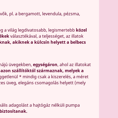
evők, pl. a bergamott, levendula, pézsma,
eg a világ legdivatosabb, legismertebb
közel
ékek
választékával, a teljességet, az illatok
knak, akiknek a külcsín helyett a belbecs
rmájú üvegekben,
egységáron
, ahol az illatokat
zon szállítóktól származnak, melyek a
üggetlenül * mindig csak a kiszerelés, a méret
szes üveg, elegáns csomagolás helyett (mely
ális adagolást a hajtógáz nélküli pumpa
biztosítanak.