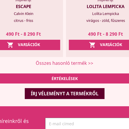
ESCAPE
LOLITA LEMPICKA
Calvin Klein
Lolita Lempicka
citrus - friss
virágos - zöld, fűszeres
490 Ft - 8 290 Ft
490 Ft - 8 290 Ft


VARIÁCIÓK
VARIÁCIÓK
Összes hasonló termék >>
ÉRTÉKELÉSEK
ÍRJ VÉLEMÉNYT A TERMÉKRŐL
híreinkről és