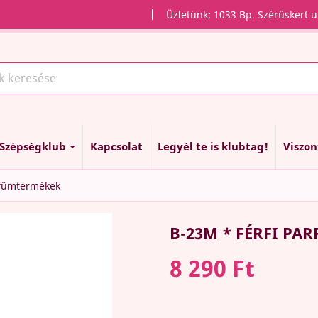
Üzletünk: 1033 Bp. Szérűskert u
Szépségklub
Kapcsolat
Legyél te is klubtag!
Viszo
rfümtermékek
B-23M * FÉRFI PA
8 290 Ft