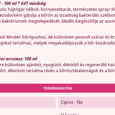
 - 100 ml * EdT minőség
nzív, hajtógáz nélküli, környezetbarát, természetes spray! 
zodorként gátolja a bőrön az izzadtság bakteriális szétbo
 baktériumok megtelepedését. Ideális kiegészítője az azono
zió Minden bőrtípushoz, de különösen javasolt száraz és érz
yagokat tartalmaz, melyek megakadályozzák a bőr kiszáradá
ni arcszesz: 100 ml
e különösen ajánlott, nyugtató, élénkítő és regeneráló hatá
bőrt. Allantoin tartalma révén a bőrtisztátalanságok és a b
TERMÉKADATOK
Ciprus - fás