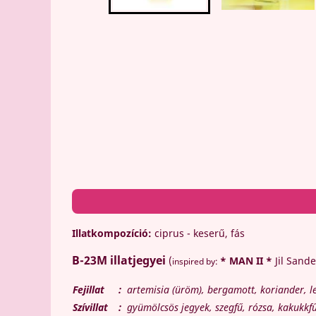
Illatkompozíció:
ciprus - keserű, fás
B-23M
illatjegyei
(
* MAN II *
Jil Sande
inspired by:
Fejillat
:
artemisia (üröm), bergamott, koriander, 
Szívillat
:
gyümölcsös jegyek, szegfű, rózsa, kakukkf