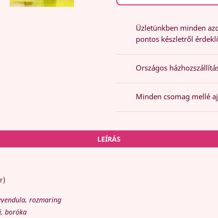
Üzletünkben minden azon
pontos készletről érdeklő
Országos házhozszállítás
Minden csomag mellé aj
LEÍRÁS
r)
levendula, rozmaring
ű, boróka