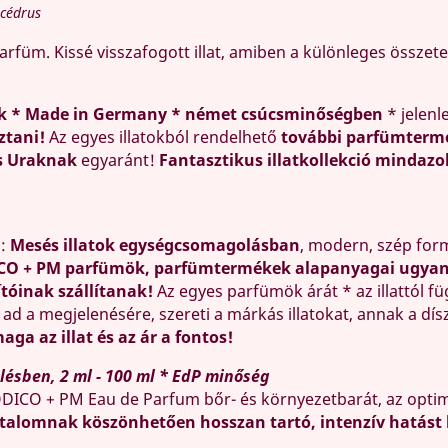
 cédrus
 parfüm. Kissé visszafogott illat, amiben a különleges összet
k * Made in Germany * német csúcsminőségben
* jelenl
ztani!
Az egyes illatokból rendelhető
további parfümterm
s Uraknak
egyaránt!
Fantasztikus illatkollekció mindazo
ó:
Mesés illatok egységcsomagolásban
, modern, szép fo
CO + PM parfümök, parfümtermékek alapanyagai ugyana
ítóinak szállítanak!
Az egyes parfümök árát * az illattól f
, ad a megjelenésére, szereti a márkás illatokat, annak a dí
aga az illat és az ár a fontos!
ésben, 2 ml - 100 ml * EdP minőség
DICO + PM Eau de Parfum bőr- és környezetbarát, az optim
talomnak köszönhetően hosszan tartó, intenzív hatást 