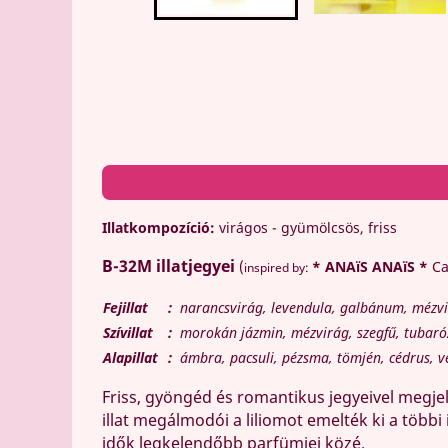
Illatkompozíció:
virágos - gyümölcsös, friss
B-32M
illatjegyei
(
* ANAïS ANAïS *
Ca
inspired by:
Fejillat
:
narancsvirág, levendula, galbánum, mézvir
Szívillat
:
morokán jázmin, mézvirág, szegfű, tubarózs
Alapillat
:
ámbra, pacsuli, pézsma, tömjén, cédrus, v
Friss, gyöngéd és romantikus jegyeivel megjel
illat megálmodói a liliomot emelték ki a többi i
idők legkelendőbb parfümjei közé.