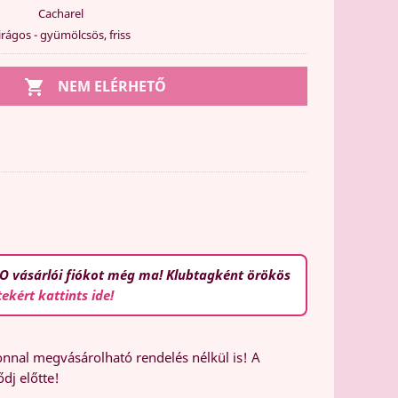
Cacharel
irágos - gyümölcsös, friss

NEM ELÉRHETŐ
n
O vásárlói fiókot még ma! Klubtagként örökös
tekért kattints ide!
nal megvásárolható rendelés nélkül is! A
dj előtte!