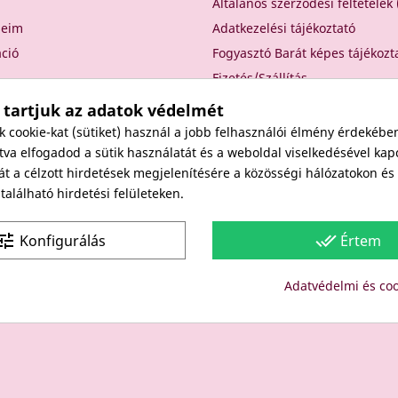
Általános szerződési feltételek
seim
Adatkezelési tájékoztató
áció
Fogyasztó Barát képes tájékozt
Fizetés/Szállítás
Elállási nyilatkozat
 tartjuk az adatok védelmét
Elállás a szerződéstől
cookie-kat (sütiket) használ a jobb felhasználói élmény érdekébe
Rólunk
va elfogadod a sütik használatát és a weboldal viselkedésével kap
át a célzott hirdetések megjelenítésére a közösségi hálózatokon é
Kapcsolat
alálható hirdetési felületeken.
Viszonteladóknak
une
done_all
Konfigurálás
Értem
Site protected by reCAPTCHA.
Privacy
-
Terms
Adatvédelmi és coo
Copyright: Since 1994- "EDU" és "JUDY" Bt. - BODICO SZÉPSÉGK