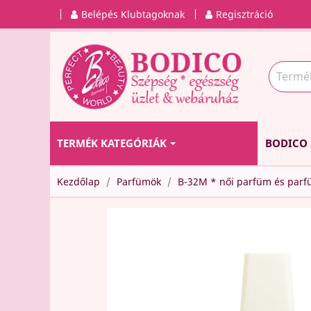
Belépés Klubtagoknak
Regisztráció
TERMÉK KATEGÓRIÁK
BODICO 
Kezdőlap
Parfümök
B-32M * női parfüm és par