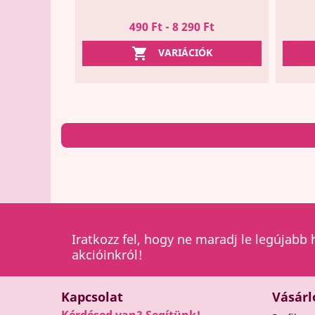
490 Ft - 8 290 Ft

VARIÁCIÓK
Iratkozz fel, hogy ne maradj le legújabb 
akcióinkról!
Kapcsolat
Vásárl
Kérdésed van? Segítünk!