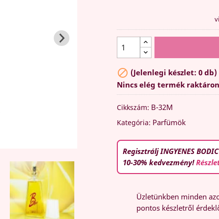
v

(Jelenlegi készlet: 0 db)
Nincs elég termék raktáro
B-32M
Cikkszám:
Parfümök
Kategória:
Regisztrálj INGYENES BODIC
10-30% kedvezmény!
Részle
Üzletünkben minden azon
pontos készletről érdeklő