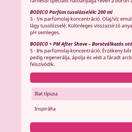
farnesol speciális hatóanyaga révén a bőrön a
BODICO Parfüm tusolózselék: 200 ml
3 - 5% parfümolaj-koncentráció. Olaj/víz emul
lágy tusolózselé. Különleges visszazsírzó an
pH semleges.
BODICO + PM After Shave – Borotválkozás utá
5 - 8% parfümolaj-koncentráció. Érzékeny bőrr
pedig regenerálja, ápolja és védi a fáradt arc
felszívódik.
Illat típusa
Inspirálta