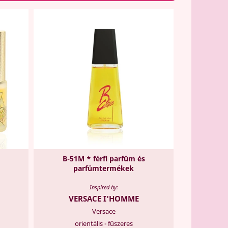
B-51M * férfi parfüm és
parfümtermékek
Inspired by:
VERSACE I'HOMME
Versace
orientális - fűszeres