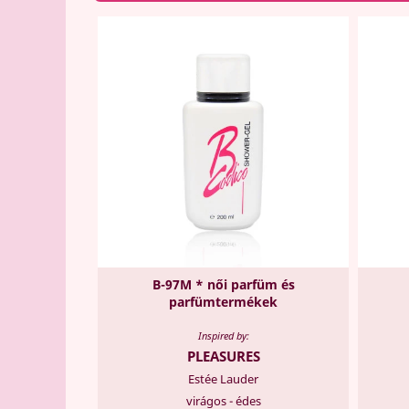
B-97M * női parfüm és
parfümtermékek
Inspired by:
PLEASURES
Estée Lauder
virágos - édes