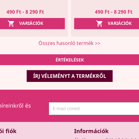
490 Ft - 8 290 Ft
490 Ft - 8 290 Ft


VARIÁCIÓK
VARIÁCIÓK
Összes hasonló termék >>
ÉRTÉKELÉSEK
ÍRJ VÉLEMÉNYT A TERMÉKRŐL
híreinkről és
ói fiók
Információk