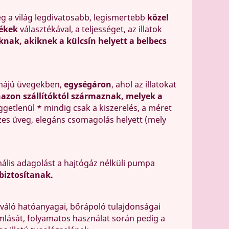
eg a világ legdivatosabb, legismertebb
közel
ékek
választékával, a teljességet, az illatok
knak, akiknek a külcsín helyett a belbecs
rmájú üvegekben,
egységáron
, ahol az illatokat
zon szállítóktól származnak, melyek a
üggetlenül * mindig csak a kiszerelés, a méret
szes üveg, elegáns csomagolás helyett (mely
ális adagolást a hajtógáz nélküli pumpa
biztosítanak.
Kiváló hatóanyagai, bőrápoló tulajdonságai
mlását, folyamatos használat során pedig a