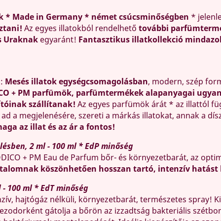
k * Made in Germany * német csúcsminőségben
* jelenl
ztani!
Az egyes illatokból rendelhető
további parfümterm
s Uraknak
egyaránt!
Fantasztikus illatkollekció mindazo
ó:
Mesés illatok egységcsomagolásban
, modern, szép fo
CO + PM parfümök, parfümtermékek alapanyagai ugyana
ítóinak szállítanak!
Az egyes parfümök árát * az illattól f
, ad a megjelenésére, szereti a márkás illatokat, annak a dí
aga az illat és az ár a fontos!
ésben, 2 ml - 100 ml * EdP minőség
DICO + PM Eau de Parfum bőr- és környezetbarát, az optim
talomnak köszönhetően hosszan tartó, intenzív hatást 
 - 100 ml * EdT minőség
nzív, hajtógáz nélküli, környezetbarát, természetes spray! 
zodorként gátolja a bőrön az izzadtság bakteriális szétbo