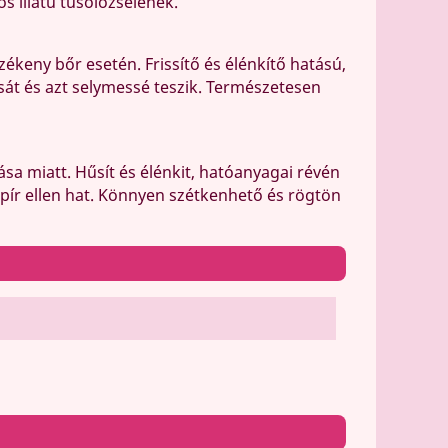
s illatú tusolózselének.
ékeny bőr esetén. Frissítő és élénkítő hatású,
sát és azt selymessé teszik. Természetesen
sa miatt. Hűsít és élénkit, hatóanyagai révén
őrpír ellen hat. Könnyen szétkenhető és rögtön