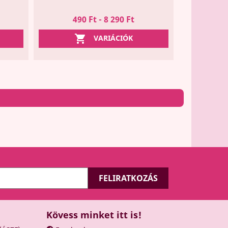
490 Ft - 8 290 Ft

VARIÁCIÓK
Kövess minket itt is!