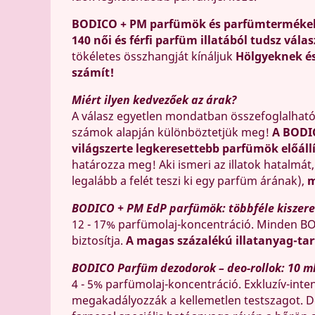
BODICO + PM parfümök és parfümterméke
140 női és férfi parfüm illatából tudsz válas
tökéletes összhangját kínáljuk
Hölgyeknek é
számít!
Miért ilyen kedvezőek az árak?
A válasz egyetlen mondatban összefoglalhat
számok alapján különböztetjük meg!
A BODI
világszerte legkeresettebb parfümök előáll
határozza meg! Aki ismeri az illatok hatalmát
legalább a felét teszi ki egy parfüm árának),
m
BODICO + PM EdP parfümök: többféle kiszerel
12 - 17% parfümolaj-koncentráció. Minden BO
biztosítja.
A magas százalékú illatanyag-tar
BODICO Parfüm dezodorok – deo-rollok: 10 ml
4 - 5% parfümolaj-koncentráció. Exkluzív-inte
megakadályozzák a kellemetlen testszagot. De