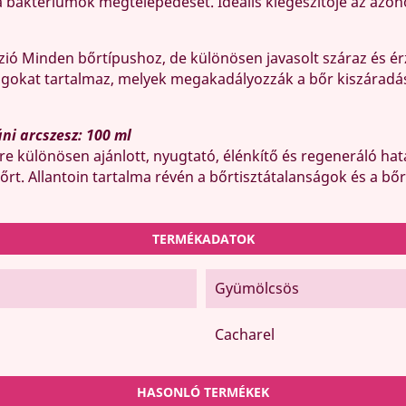
 baktériumok megtelepedését. Ideális kiegészítője az azono
zió Minden bőrtípushoz, de különösen javasolt száraz és érz
yagokat tartalmaz, melyek megakadályozzák a bőr kiszáradá
ni arcszesz: 100 ml
e különösen ajánlott, nyugtató, élénkítő és regeneráló hatá
bőrt. Allantoin tartalma révén a bőrtisztátalanságok és a b
TERMÉKADATOK
Gyümölcsös
Cacharel
HASONLÓ TERMÉKEK