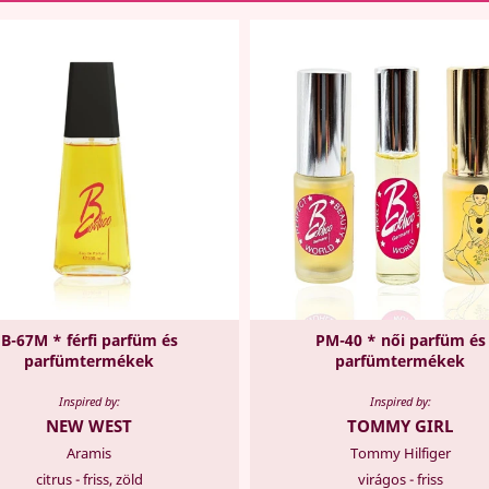
B-67M * férfi parfüm és
PM-40 * női parfüm és
parfümtermékek
parfümtermékek
Inspired by:
Inspired by:
NEW WEST
TOMMY GIRL
Aramis
Tommy Hilfiger
citrus - friss, zöld
virágos - friss