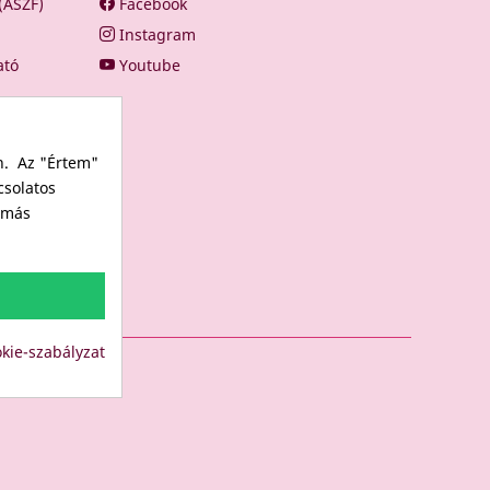
 (ÁSZF)
Facebook
Instagram
ató
Youtube
n. Az "Értem"
csolatos
s más
kie-szabályzat
LUB