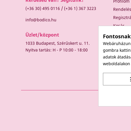
Profilom
/
(+36 30) 495 0116
(+36 1) 367 3223
Rendelé
Regisztr
info@bodico.hu
Kosár
Üzlet/központ
Fontosnak
1033 Budapest, Szérűskert u. 11.
Webáruházunk 
Nyitva tartás: H - P 10:00 - 18:00
gombra kattint
adatok átadás
weboldalakon t
t
© 