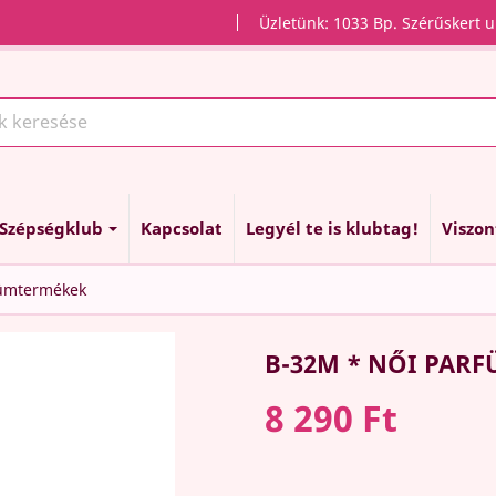
Üzletünk: 1033 Bp. Szérűskert u
Szépségklub
Kapcsolat
Legyél te is klubtag!
Viszo
fümtermékek
B-32M * NŐI PAR
8 290 Ft