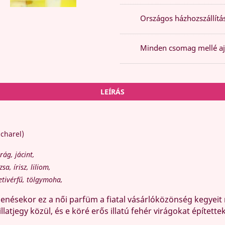
Országos házhozszállítás
Minden csomag mellé aj
LEÍRÁS
charel)
ág, jácint,
a, írisz, liliom,
etivérfű, tölgymoha,
enésekor ez a női parfüm a fiatal vásárlóközönség kegyeit 
llatjegy közül, és e köré erős illatú fehér virágokat építette