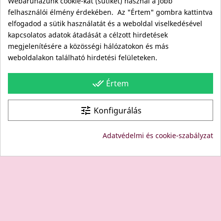
Webáruházunk cookie-kat (sütiket) használ a jobb
Kapcsolat
felhasználói élmény érdekében. Az "Értem" gombra kattintva
Viszonteladóknak
elfogadod a sütik használatát és a weboldal viselkedésével
Kövess minket itt is!
kapcsolatos adatok átadását a célzott hirdetések
megjelenítésére a közösségi hálózatokon és más
Facebook
weboldalakon található hirdetési felületeken.
Instagram
Youtube
done_all
Értem
Site protected by reCAPTCHA.
Privacy
-
Terms
tune
Konfigurálás
© Copyright: Since 1994- "EDU" és "JUDY" Bt. - BODICO
Adatvédelmi és cookie-szabályzat
SZÉPSÉGKLUB