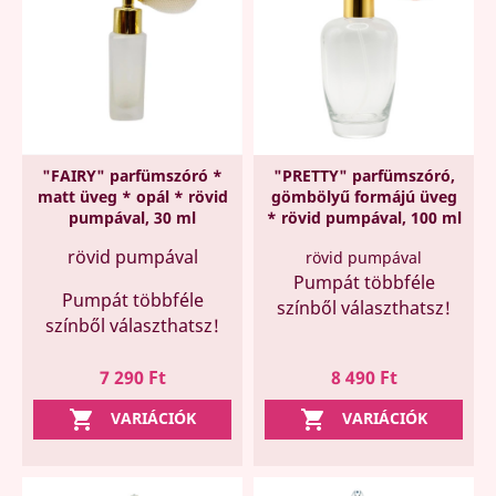
"FAIRY" parfümszóró *
"PRETTY" parfümszóró,
matt üveg * opál * rövid
gömbölyű formájú üveg
pumpával, 30 ml
* rövid pumpával, 100 ml
rövid pumpával
rövid pumpával
Pumpát többféle
Pumpát többféle
színből választhatsz!
színből választhatsz!
Ár
Ár
7 290 Ft
8 490 Ft


VARIÁCIÓK
VARIÁCIÓK