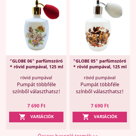
"GLOBE 06" parfümszóró
"GLOBE 05" parfümszóró
* rövid pumpával, 125 ml
* rövid pumpával, 125 ml
rövid pumpával
rövid pumpával
Pumpát többféle
Pumpát többféle
színből választhatsz!
színből választhatsz!
Ár
Ár
7 690 Ft
7 690 Ft


VARIÁCIÓK
VARIÁCIÓK