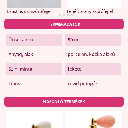
Ezüst, ezüst szórófejjel
Fehér, arany szórófejjel
TERMÉKADATOK
Űrtartalom
50 ml
Anyag, alak
porcelán, kocka alakú
Szín, minta
fekete
Típus
rövid pumpás
HASONLÓ TERMÉKEK