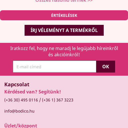
Összes hasonló termék >>
ÉRTÉKELÉSEK
ÍRJ VÉLEMÉNYT A TERMÉKRŐL
Iratkozz fel, hogy ne maradj le legújabb híreinkről
és akcióinkról!
Kapcsolat
Kérdésed van? Segítünk!
/
(+36 30) 495 0116
(+36 1) 367 3223
info@bodico.hu
Üzlet/központ