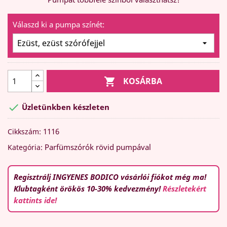
Válaszd ki a pumpa színét:

KOSÁRBA

Üzletünkben készleten
1116
Cikkszám:
Parfümszórók rövid pumpával
Kategória:
Regisztrálj INGYENES BODICO vásárlói fiókot még ma!
Klubtagként örökös 10-30% kedvezmény!
Részletekért
kattints ide!