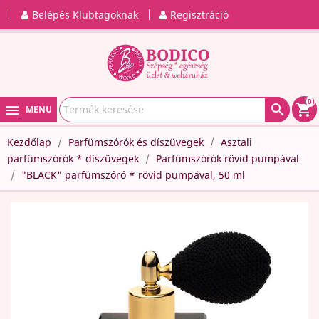
Belépés Klubtagoknak
Regisztráció
(0)

shopping_cart
MENU
Kezdőlap
Parfümszórók és díszüvegek
Asztali
parfümszórók * díszüvegek
Parfümszórók rövid pumpával
"BLACK" parfümszóró * rövid pumpával, 50 ml