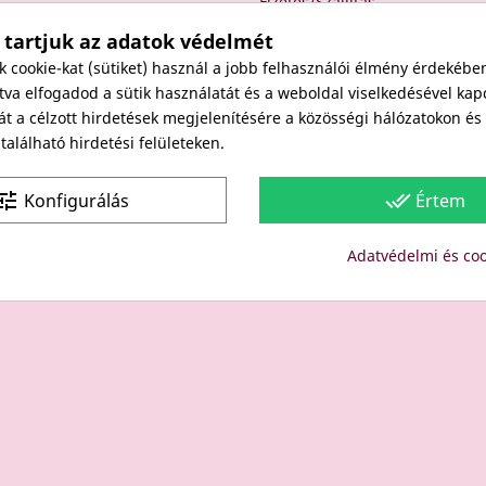
Fizetés/Szállítás
Elállási nyilatkozat
 tartjuk az adatok védelmét
Elállás a szerződéstől
cookie-kat (sütiket) használ a jobb felhasználói élmény érdekébe
Rólunk
va elfogadod a sütik használatát és a weboldal viselkedésével kap
át a célzott hirdetések megjelenítésére a közösségi hálózatokon é
Kapcsolat
alálható hirdetési felületeken.
Viszonteladóknak
une
done_all
Konfigurálás
Értem
Site protected by reCAPTCHA.
Privacy
-
Terms
Adatvédelmi és coo
Copyright: Since 1994- "EDU" és "JUDY" Bt. - BODICO SZÉPSÉGK