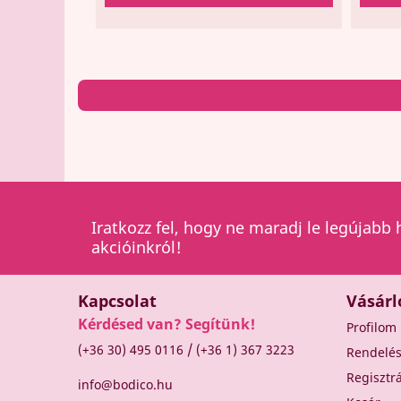
Iratkozz fel, hogy ne maradj le legújabb 
akcióinkról!
Kapcsolat
Vásárl
Kérdésed van? Segítünk!
Profilom
/
(+36 30) 495 0116
(+36 1) 367 3223
Rendelé
Regisztr
info@bodico.hu