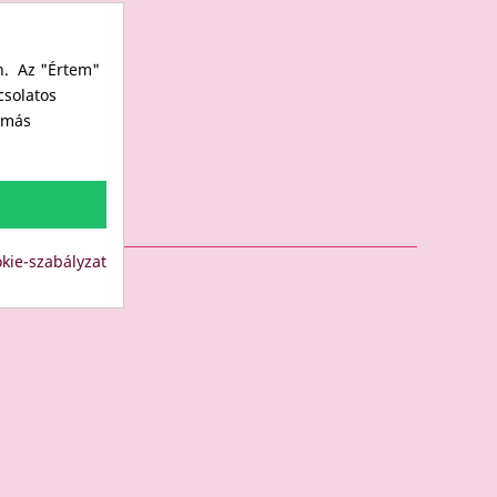
n. Az "Értem"
csolatos
s más
kie-szabályzat
LUB