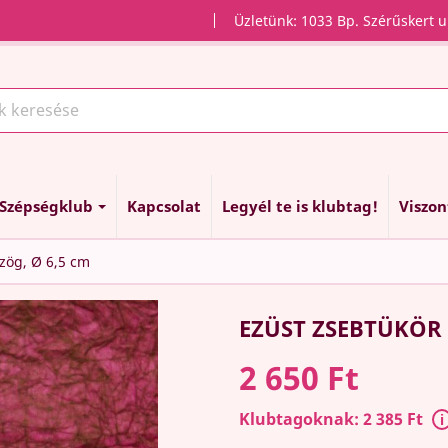
Üzletünk: 1033 Bp. Szérűskert u
Szépségklub
Kapcsolat
Legyél te is klubtag!
Viszo
szög, Ø 6,5 cm
EZÜST ZSEBTÜKÖR 
2 650 Ft
Klubtagoknak: 2 385 Ft