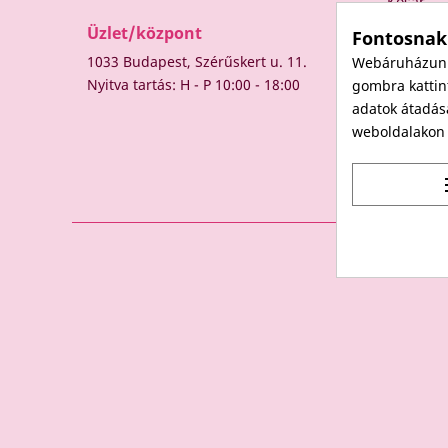
Kosár
Üzlet/központ
Fontosnak
1033 Budapest, Szérűskert u. 11.
Webáruházunk 
Nyitva tartás: H - P 10:00 - 18:00
gombra kattint
adatok átadás
weboldalakon t
t
© 