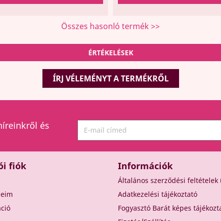
Összes hasonló termék >>
ÉRTÉKELÉSEK
ÍRJ VÉLEMÉNYT A TERMÉKRŐL
híreinkről és
ói fiók
Információk
Általános szerződési feltételek
seim
Adatkezelési tájékoztató
áció
Fogyasztó Barát képes tájékozt