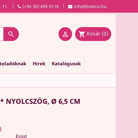
. 11.
(+36 30) 495 0116
info@bodico.hu
Kosár
(0)

shopping_cart

nteladóknak
Hírek
Katalógusok
* NYOLCSZÖG, Ø 6,5 CM
Ezüst