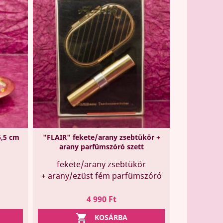
6,5 cm
"FLAIR" fekete/arany zsebtükör +
arany parfümszóró szett
fekete/arany zsebtükör
+ arany/ezüst fém parfümszóró
Ár
4 990 Ft

KOSÁRBA