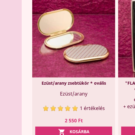
Ezüst/arany zsebtükör * ovális
"FLA
Ezüst/arany
+ ez
1 értékelés
Ár
2 550 Ft

KOSÁRBA