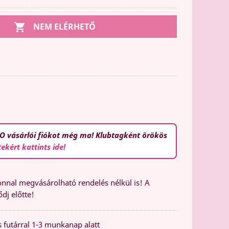

NEM ELÉRHETŐ
O vásárlói fiókot még ma! Klubtagként örökös
tekért kattints ide!
nal megvásárolható rendelés nélkül is! A
dj előtte!
 futárral 1-3 munkanap alatt