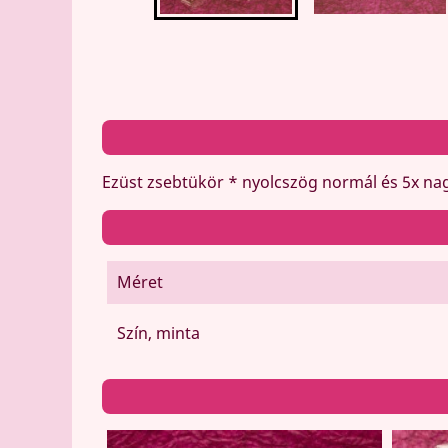
Ezüst zsebtükör * nyolcszög normál és 5x nagy
Méret
Szín, minta