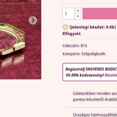

(Jelenlegi készlet: 0 db)
Elfogyott
813
Cikkszám:
Szépségbutik
Kategória:
Regisztrálj INGYENES BODIC
10-30% kedvezmény!
Részle
Üzletünkben minden azon
pontos készletről érdeklő
Országos házhozszállítás