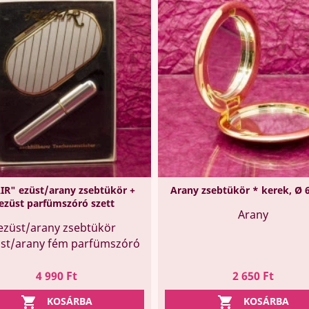
IR" ezüst/arany zsebtükör +
Arany zsebtükör * kerek, Ø 
ezüst parfümszóró szett
Arany
ezüst/arany zsebtükör
üst/arany fém parfümszóró
Ár
Ár
4 990 Ft
2 650 Ft


KOSÁRBA
KOSÁRBA