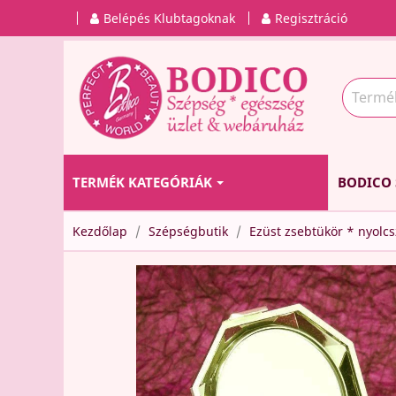
Belépés Klubtagoknak
Regisztráció
TERMÉK KATEGÓRIÁK
BODICO 
Kezdőlap
Szépségbutik
Ezüst zsebtükör * nyolc