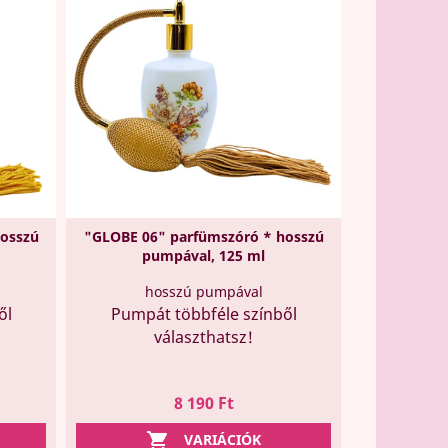
osszú
"GLOBE 06" parfümszóró * hosszú
pumpával, 125 ml
hosszú pumpával
ől
Pumpát többféle színből
választhatsz!
Ár
8 190 Ft

VARIÁCIÓK