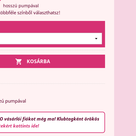
hosszú pumpával
öbbféle színből választhatsz!

KOSÁRBA
zú pumpával
O vásárlói fiókot még ma! Klubtagként örökös
tekért kattints ide!