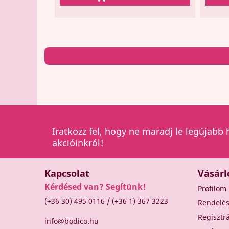
Iratkozz fel, hogy ne maradj le legújabb 
akcióinkról!
Kapcsolat
Vásárl
Kérdésed van? Segítünk!
Profilom
/
(+36 30) 495 0116
(+36 1) 367 3223
Rendelé
Regisztr
info@bodico.hu