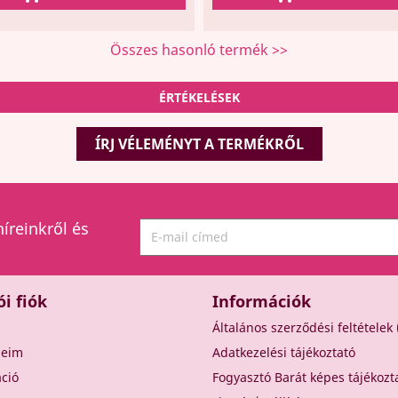
Összes hasonló termék >>
ÉRTÉKELÉSEK
ÍRJ VÉLEMÉNYT A TERMÉKRŐL
híreinkről és
ói fiók
Információk
Általános szerződési feltételek
seim
Adatkezelési tájékoztató
áció
Fogyasztó Barát képes tájékozt