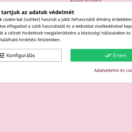
Fizetés/Szállítás
Elállási nyilatkozat
 tartjuk az adatok védelmét
Elállás a szerződéstől
cookie-kat (sütiket) használ a jobb felhasználói élmény érdekébe
Rólunk
va elfogadod a sütik használatát és a weboldal viselkedésével kap
át a célzott hirdetések megjelenítésére a közösségi hálózatokon é
Kapcsolat
alálható hirdetési felületeken.
Viszonteladóknak
une
done_all
Konfigurálás
Értem
Site protected by reCAPTCHA.
Privacy
-
Terms
Adatvédelmi és coo
Copyright: Since 1994- "EDU" és "JUDY" Bt. - BODICO SZÉPSÉGK