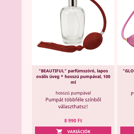
"BEAUTIFUL" parfümszóró, lapos
"GLO
ovális üveg * hosszú pumpával, 100
ml
hosszú pumpával
P
Pumpát többféle színből
választhatsz!
Ár
8 990 Ft

VARIÁCIÓK