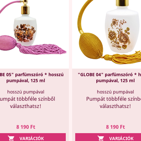
BE 05" parfümszóró * hosszú
"GLOBE 04" parfümszóró * h
pumpával, 125 ml
pumpával, 125 ml
hosszú pumpával
hosszú pumpával
umpát többféle színből
Pumpát többféle színb
választhatsz!
választhatsz!
Ár
Ár
8 190 Ft
8 190 Ft


VARIÁCIÓK
VARIÁCIÓK