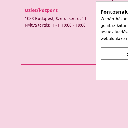
Kosár
Üzlet/központ
Fontosnak
1033 Budapest, Szérűskert u. 11.
Webáruházunk 
Nyitva tartás: H - P 10:00 - 18:00
gombra kattint
adatok átadás
weboldalakon t
t
© 