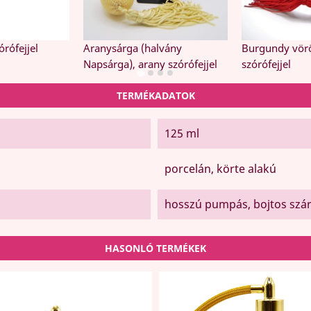
órófejjel
Aranysárga (halvány
Burgundy vörö
Napsárga), arany szórófejjel
szórófejjel
TERMÉKADATOK
125 ml
porcelán, körte alakú
hosszú pumpás, bojtos szár
HASONLÓ TERMÉKEK