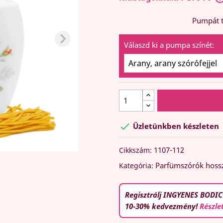
Pumpát t
Válaszd ki a pumpa színét:

Üzletünkben készleten
1107-112
Cikkszám:
Parfümszórók hoss
Kategória:
Regisztrálj INGYENES BODIC
10-30% kedvezmény!
Részle