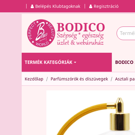
Belépés Klubtagoknak
Regisztráció
TERMÉK KATEGÓRIÁK
BODICO 
Kezdőlap
Parfümszórók és díszüvegek
Asztali p