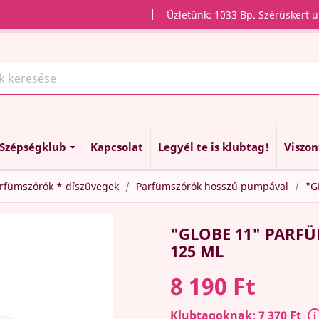
Üzletünk: 1033 Bp. Szérűskert u
Szépségklub
Kapcsolat
Legyél te is klubtag!
Viszo
arfümszórók * díszüvegek
Parfümszórók hosszú pumpával
"G
"GLOBE 11" PARF
125 ML
8 190 Ft
Klubtagoknak: 7 370 Ft