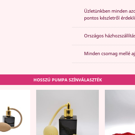
Üzletünkben minden azon
pontos készletről érdeklő
Országos házhozszállítás
Minden csomag mellé aj
HOSSZÚ PUMPA SZÍNVÁLASZTÉK