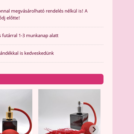
nal megvásárolható rendelés nélkül is! A
dj előtte!
 futárral 1-3 munkanap alatt
ándékkal is kedveskedünk
Citromsárga, 