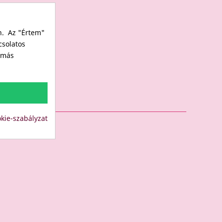
n. Az "Értem"
csolatos
s más
kie-szabályzat
LUB