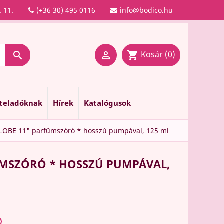
. 11.
(+36 30) 495 0116
info@bodico.hu
Kosár
(0)

shopping_cart

nteladóknak
Hírek
Katalógusok
LOBE 11" parfümszóró * hosszú pumpával, 125 ml
ÜMSZÓRÓ * HOSSZÚ PUMPÁVAL,