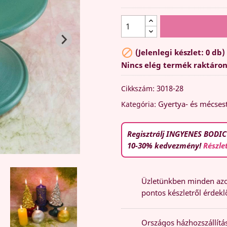

(Jelenlegi készlet: 0 db)
Nincs elég termék raktáro
3018-28
Cikkszám:
Gyertya- és mécses
Kategória:
Regisztrálj INGYENES BODIC
10-30% kedvezmény!
Részle
Üzletünkben minden azon
pontos készletről érdeklő
Országos házhozszállítás