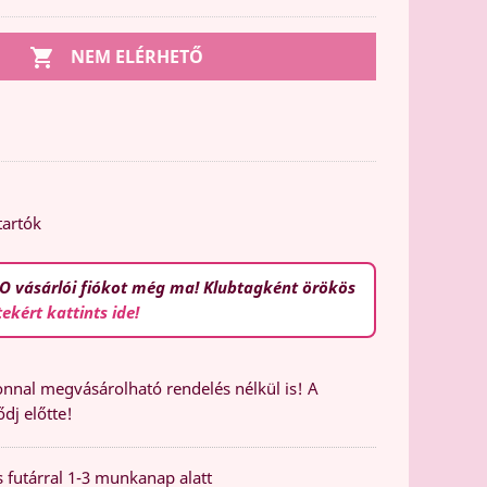

NEM ELÉRHETŐ
n
tartók
O vásárlói fiókot még ma! Klubtagként örökös
tekért kattints ide!
nal megvásárolható rendelés nélkül is! A
dj előtte!
 futárral 1-3 munkanap alatt