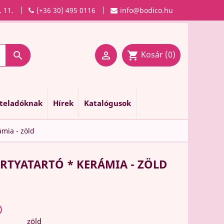
. 11.
(+36 30) 495 0116
info@bodico.hu
Kosár
(0)

shopping_cart

nteladóknak
Hírek
Katalógusok
mia - zöld
TYATARTÓ * KERÁMIA - ZÖLD
zöld