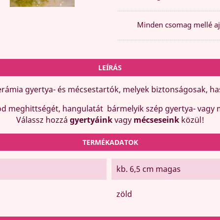
Minden csomag mellé aj
LEÍRÁS
kerámia gyertya- és mécsestartók, melyek biztonságosak, 
od meghittségét, hangulatát bármelyik szép gyertya- vagy
Válassz hozzá
gyertyáink
vagy
mécseseink
közül!
TERMÉKADATOK
kb. 6,5 cm magas
zöld