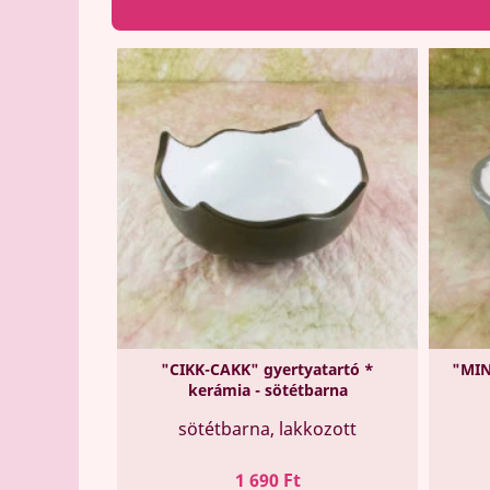
"CIKK-CAKK" gyertyatartó *
"MIN
kerámia - sötétbarna
sötétbarna, lakkozott
Ár
1 690 Ft