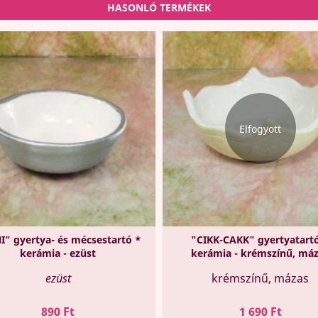
HASONLÓ TERMÉKEK
Elfogyott
I" gyertya- és mécsestartó *
"CIKK-CAKK" gyertyatart
kerámia - ezüst
kerámia - krémszínű, má
ezüst
krémszínű, mázas
Ár
Ár
890 Ft
1 690 Ft