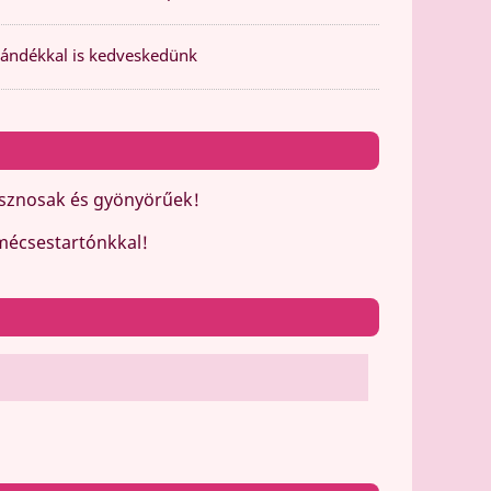
ándékkal is kedveskedünk
hasznosak és gyönyörűek!
 mécsestartónkkal!