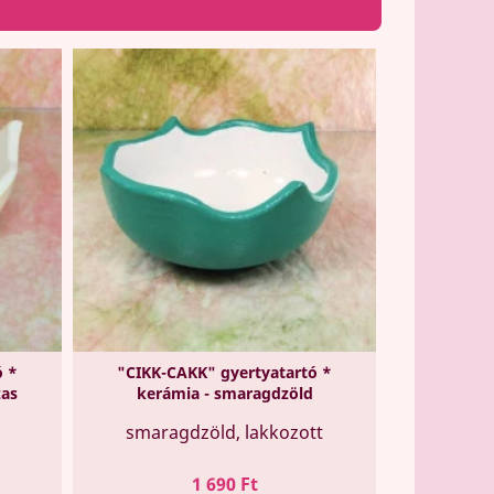
ó *
"CIKK-CAKK" gyertyatartó *
zas
kerámia - smaragdzöld
smaragdzöld, lakkozott
Ár
1 690 Ft