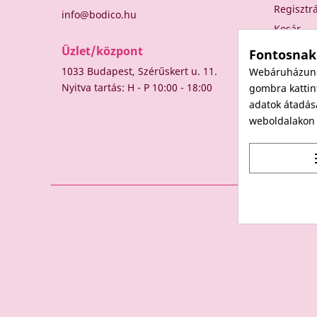
Regisztr
info@bodico.hu
Kosár
Üzlet/központ
Fontosnak
1033 Budapest, Szérűskert u. 11.
Webáruházunk 
Nyitva tartás: H - P 10:00 - 18:00
gombra kattint
adatok átadás
weboldalakon t
t
© 