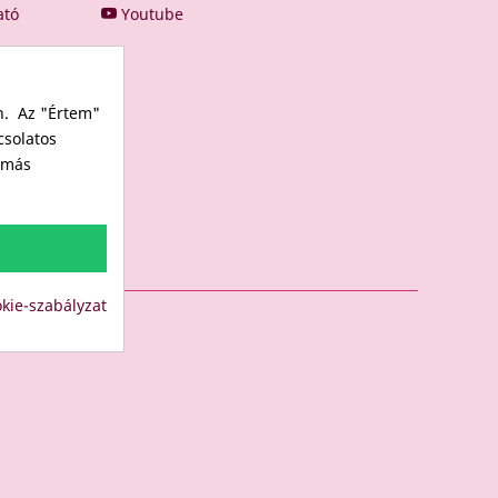
ató
Youtube
n. Az "Értem"
csolatos
s más
kie-szabályzat
LUB