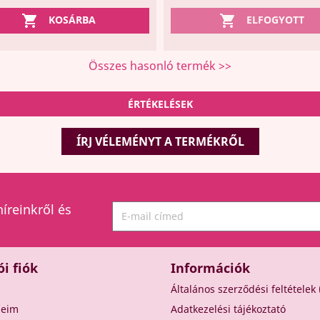


KOSÁRBA
ELFOGYOTT
Összes hasonló termék >>
ÉRTÉKELÉSEK
ÍRJ VÉLEMÉNYT A TERMÉKRŐL
híreinkről és
ói fiók
Információk
Általános szerződési feltételek
seim
Adatkezelési tájékoztató