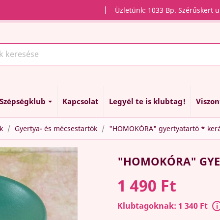
Üzletünk: 1033 Bp. Szérűskert u
Szépségklub
Kapcsolat
Legyél te is klubtag!
Viszo
k
Gyertya- és mécsestartók
"HOMOKÓRA" gyertyatartó * kerá
"HOMOKÓRA" GYER
1 490 Ft
Klubtagoknak: 1 340 Ft