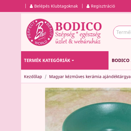
Belépés Klubtagoknak
Regisztráció
TERMÉK KATEGÓRIÁK
BODICO 
Kezdőlap
Magyar kézműves kerámia ajándéktárgya