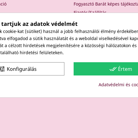
áció
Fogyasztó Barát képes tájékozt
Fizetés/Szállítás
Elállási nyilatkozat
 tartjuk az adatok védelmét
Elállás a szerződéstől
cookie-kat (sütiket) használ a jobb felhasználói élmény érdekébe
Rólunk
va elfogadod a sütik használatát és a weboldal viselkedésével kap
át a célzott hirdetések megjelenítésére a közösségi hálózatokon é
Kapcsolat
alálható hirdetési felületeken.
Viszonteladóknak
une
done_all
Konfigurálás
Értem
Site protected by reCAPTCHA.
Privacy
-
Terms
Adatvédelmi és coo
Copyright: Since 1994- "EDU" és "JUDY" Bt. - BODICO SZÉPSÉGK