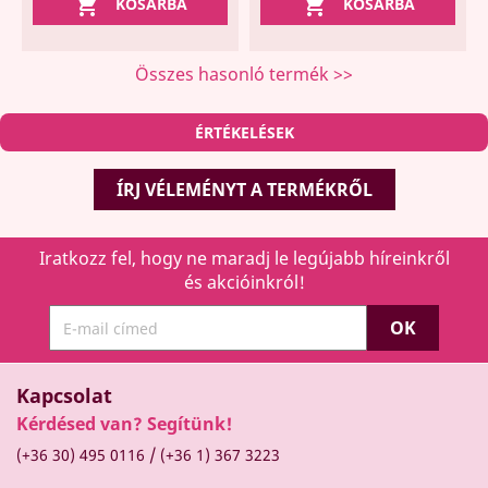


KOSÁRBA
KOSÁRBA
Összes hasonló termék >>
ÉRTÉKELÉSEK
ÍRJ VÉLEMÉNYT A TERMÉKRŐL
Iratkozz fel, hogy ne maradj le legújabb híreinkről
és akcióinkról!
Kapcsolat
Kérdésed van? Segítünk!
/
(+36 30) 495 0116
(+36 1) 367 3223