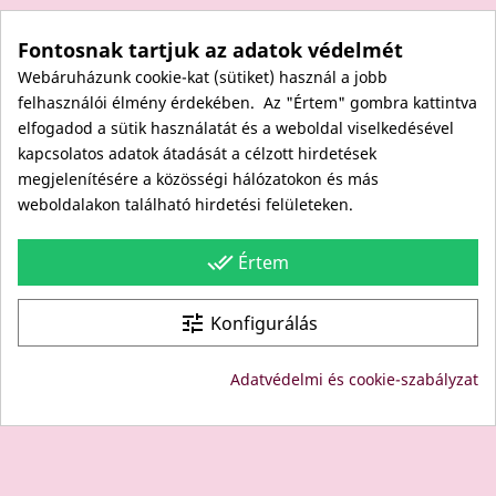
Elállás a szerződéstől
Fontosnak tartjuk az adatok védelmét
Rólunk
Webáruházunk cookie-kat (sütiket) használ a jobb
Kapcsolat
felhasználói élmény érdekében. Az "Értem" gombra kattintva
Viszonteladóknak
elfogadod a sütik használatát és a weboldal viselkedésével
Kövess minket itt is!
kapcsolatos adatok átadását a célzott hirdetések
megjelenítésére a közösségi hálózatokon és más
Facebook
weboldalakon található hirdetési felületeken.
Instagram
Youtube
done_all
Értem
Site protected by reCAPTCHA.
Privacy
-
Terms
tune
Konfigurálás
© Copyright: Since 1994- "EDU" és "JUDY" Bt. - BODICO
Adatvédelmi és cookie-szabályzat
SZÉPSÉGKLUB