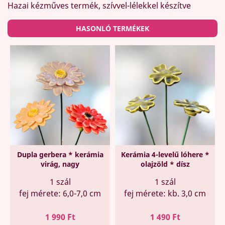
Hazai kézműves termék, szívvel-lélekkel készítve
HASONLÓ TERMÉKEK
Dupla gerbera * kerámia
Kerámia 4-levelű lóhere *
virág, nagy
olajzöld * dísz
1 szál
1 szál
fej mérete: 6,0-7,0 cm
fej mérete: kb. 3,0 cm
Ár
Ár
1 990 Ft
1 490 Ft