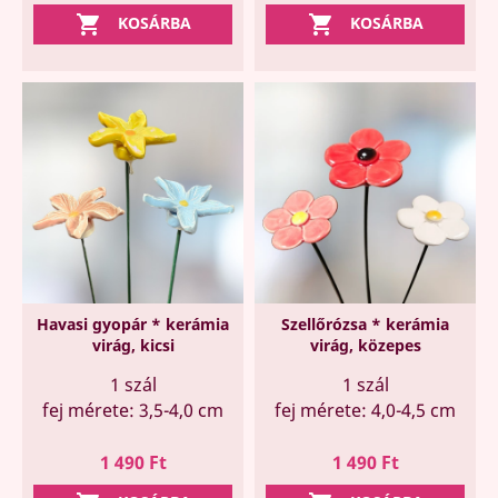


KOSÁRBA
KOSÁRBA
Havasi gyopár * kerámia
Szellőrózsa * kerámia
virág, kicsi
virág, közepes
1 szál
1 szál
fej mérete: 3,5-4,0 cm
fej mérete: 4,0-4,5 cm
Ár
Ár
1 490 Ft
1 490 Ft