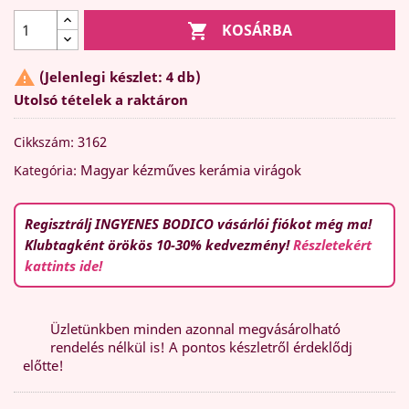

KOSÁRBA

(Jelenlegi készlet: 4 db)
Utolsó tételek a raktáron
3162
Cikkszám:
Magyar kézműves kerámia virágok
Kategória:
Regisztrálj INGYENES BODICO vásárlói fiókot még ma!
Klubtagként örökös 10-30% kedvezmény!
Részletekért
kattints ide!
Üzletünkben minden azonnal megvásárolható
rendelés nélkül is! A pontos készletről érdeklődj
előtte!