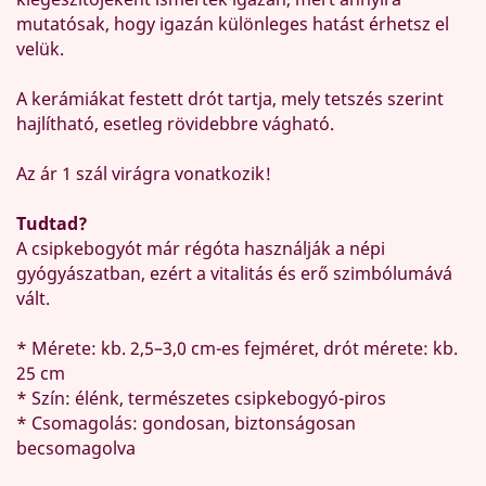
mutatósak, hogy igazán különleges hatást érhetsz el
velük.
A kerámiákat festett drót tartja, mely tetszés szerint
hajlítható, esetleg rövidebbre vágható.
Az ár 1 szál virágra vonatkozik!
Tudtad?
A csipkebogyót már régóta használják a népi
gyógyászatban, ezért a vitalitás és erő szimbólumává
vált.
* Mérete: kb. 2,5–3,0 cm-es fejméret, drót mérete: kb.
25 cm
* Szín: élénk, természetes csipkebogyó-piros
* Csomagolás: gondosan, biztonságosan
becsomagolva