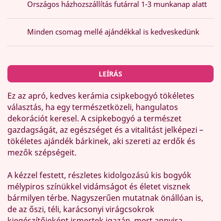
Országos házhozszállítás futárral 1-3 munkanap alatt
Minden csomag mellé ajándékkal is kedveskedünk
LEÍRÁS
Ez az apró, kedves kerámia csipkebogyó tökéletes
választás, ha egy természetközeli, hangulatos
dekorációt keresel. A csipkebogyó a természet
gazdagságát, az egészséget és a vitalitást jelképezi –
tökéletes ajándék bárkinek, aki szereti az erdők és
mezők szépségeit.
A kézzel festett, részletes kidolgozású kis bogyók
mélypiros színükkel vidámságot és életet visznek
bármilyen térbe. Nagyszerűen mutatnak önállóan is,
de az őszi, téli, karácsonyi virágcsokrok
kiegészítőjeként ismertek igazán, mert annyira