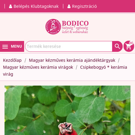
Belépés Klubtagoknak
Regisztráció
(0)

shopping_cart
MENU
Kezdőlap
Magyar kézműves kerámia ajándéktárgyak
Magyar kézműves kerámia virágok
Csipkebogyó * kerámia
virág