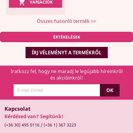

VARIÁCIÓK
Összes hasonló termék >>
ÉRTÉKELÉSEK
ÍRJ VÉLEMÉNYT A TERMÉKRŐL
Iratkozz fel, hogy ne maradj le legújabb híreinkről
és akcióinkról!
Kapcsolat
Kérdésed van? Segítünk!
/
(+36 30) 495 0116
(+36 1) 367 3223