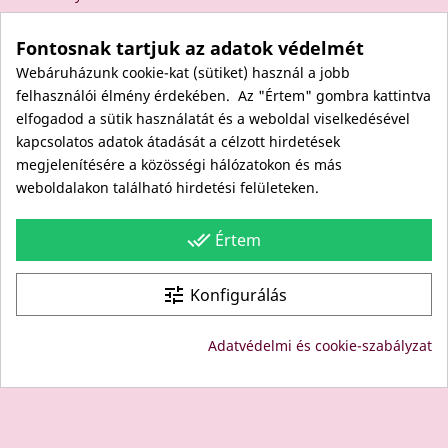
Elállás a szerződéstől
Fontosnak tartjuk az adatok védelmét
Rólunk
Webáruházunk cookie-kat (sütiket) használ a jobb
Kapcsolat
felhasználói élmény érdekében. Az "Értem" gombra kattintva
Viszonteladóknak
elfogadod a sütik használatát és a weboldal viselkedésével
Kövess minket itt is!
kapcsolatos adatok átadását a célzott hirdetések
megjelenítésére a közösségi hálózatokon és más
Facebook
weboldalakon található hirdetési felületeken.
Instagram
Youtube
done_all
Értem
Site protected by reCAPTCHA.
Privacy
-
Terms
tune
Konfigurálás
© Copyright: Since 1994- "EDU" és "JUDY" Bt. - BODICO
Adatvédelmi és cookie-szabályzat
SZÉPSÉGKLUB