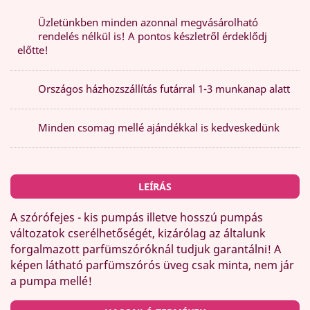
Üzletünkben minden azonnal megvásárolható
rendelés nélkül is! A pontos készletről érdeklődj
előtte!
Országos házhozszállítás futárral 1-3 munkanap alatt
Minden csomag mellé ajándékkal is kedveskedünk
LEÍRÁS
A szórófejes - kis pumpás illetve hosszú pumpás
változatok cserélhetőségét, kizárólag az általunk
forgalmazott parfümszóróknál tudjuk garantálni! A
képen látható parfümszórós üveg csak minta, nem jár
a pumpa mellé!