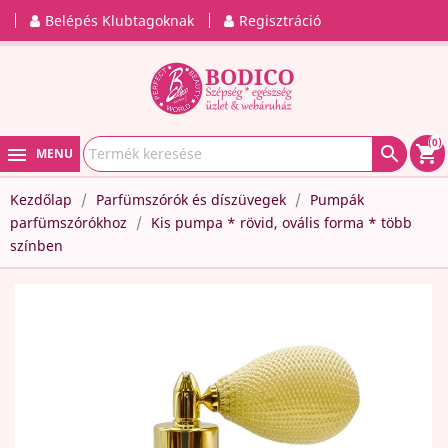
Belépés Klubtagoknak
Regisztráció
(0)

shopping_cart
MENU
Kezdőlap
Parfümszórók és díszüvegek
Pumpák
parfümszórókhoz
Kis pumpa * rövid, ovális forma * több
színben