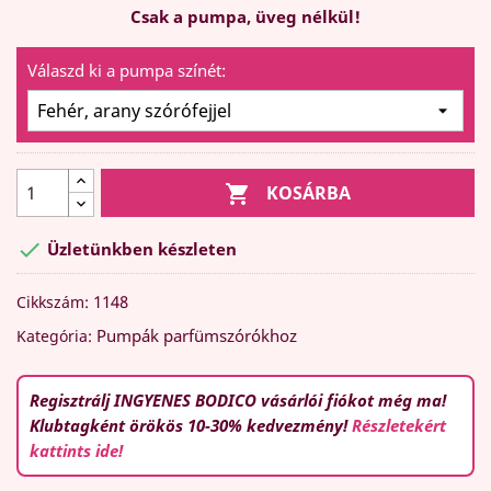
Csak a pumpa, üveg nélkül!
Válaszd ki a pumpa színét:

KOSÁRBA

Üzletünkben készleten
1148
Cikkszám:
Pumpák parfümszórókhoz
Kategória:
Regisztrálj INGYENES BODICO vásárlói fiókot még ma!
Klubtagként örökös 10-30% kedvezmény!
Részletekért
kattints ide!