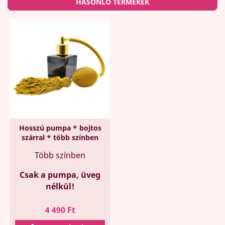
HASONLÓ TERMÉKEK
Hosszú pumpa * bojtos
szárral * több színben
Több színben
Csak a pumpa, üveg
nélkül!
Ár
4 490 Ft