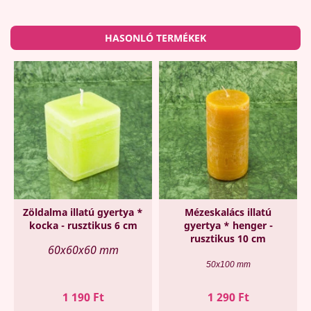
HASONLÓ TERMÉKEK
Zöldalma illatú gyertya *
Mézeskalács illatú
kocka - rusztikus 6 cm
gyertya * henger -
rusztikus 10 cm
60x60x60 mm
50x100 mm
Ár
Ár
1 190 Ft
1 290 Ft