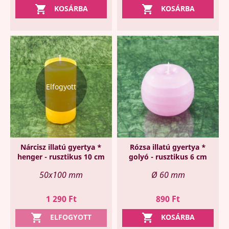


KOSÁRBA
KOSÁRBA
Elfogyott
Nárcisz illatú gyertya *
Rózsa illatú gyertya *
henger - rusztikus 10 cm
golyó - rusztikus 6 cm
50x100 mm
Ø 60 mm
Ár
Ár
1 290 Ft
890 Ft


ELFOGYOTT
KOSÁRBA