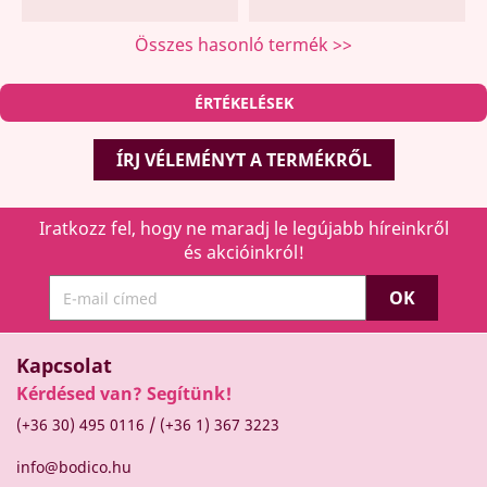
Összes hasonló termék >>
ÉRTÉKELÉSEK
ÍRJ VÉLEMÉNYT A TERMÉKRŐL
Iratkozz fel, hogy ne maradj le legújabb híreinkről
és akcióinkról!
Kapcsolat
Kérdésed van? Segítünk!
/
(+36 30) 495 0116
(+36 1) 367 3223
info@bodico.hu