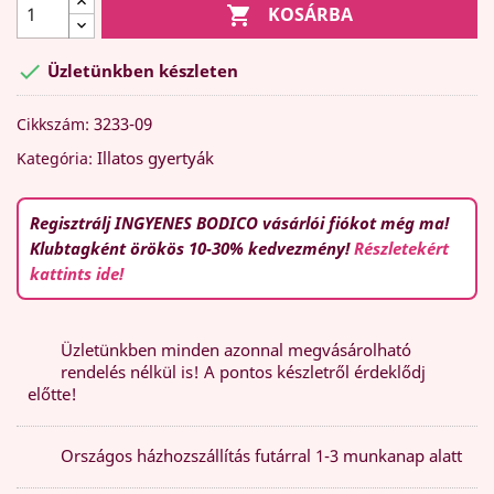

KOSÁRBA

Üzletünkben készleten
3233-09
Cikkszám:
Illatos gyertyák
Kategória:
Regisztrálj INGYENES BODICO vásárlói fiókot még ma!
Klubtagként örökös 10-30% kedvezmény!
Részletekért
kattints ide!
Üzletünkben minden azonnal megvásárolható
rendelés nélkül is! A pontos készletről érdeklődj
előtte!
Országos házhozszállítás futárral 1-3 munkanap alatt