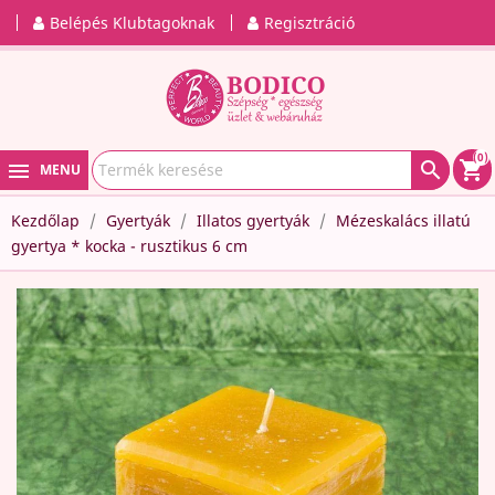
Belépés Klubtagoknak
Regisztráció
(0)

shopping_cart
MENU
Kezdőlap
Gyertyák
Illatos gyertyák
Mézeskalács illatú
gyertya * kocka - rusztikus 6 cm