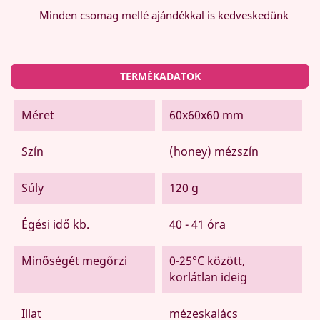
Minden csomag mellé ajándékkal is kedveskedünk
TERMÉKADATOK
Méret
60x60x60 mm
Szín
(honey) mézszín
Súly
120 g
Égési idő kb.
40 - 41 óra
Minőségét megőrzi
0-25°C között,
korlátlan ideig
Illat
mézeskalács