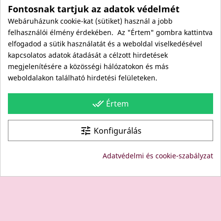
Fontosnak tartjuk az adatok védelmét
Rólunk
Webáruházunk cookie-kat (sütiket) használ a jobb
Kapcsolat
felhasználói élmény érdekében. Az "Értem" gombra kattintva
Viszonteladóknak
elfogadod a sütik használatát és a weboldal viselkedésével
Kövess minket itt is!
kapcsolatos adatok átadását a célzott hirdetések
megjelenítésére a közösségi hálózatokon és más
Facebook
weboldalakon található hirdetési felületeken.
Instagram
Youtube
done_all
Értem
Site protected by reCAPTCHA.
Privacy
-
Terms
tune
Konfigurálás
© Copyright: Since 1994- "EDU" és "JUDY" Bt. - BODICO
Adatvédelmi és cookie-szabályzat
SZÉPSÉGKLUB