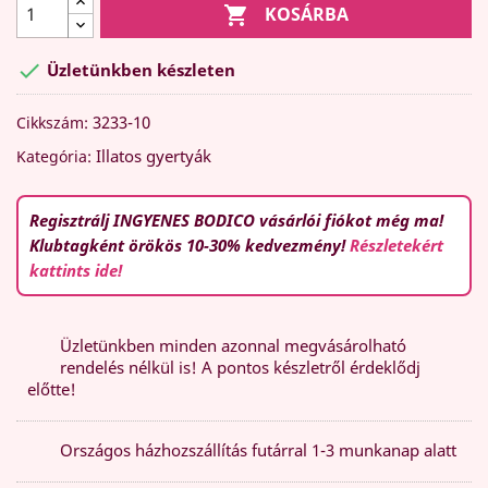

KOSÁRBA

Üzletünkben készleten
3233-10
Cikkszám:
Illatos gyertyák
Kategória:
Regisztrálj INGYENES BODICO vásárlói fiókot még ma!
Klubtagként örökös 10-30% kedvezmény!
Részletekért
kattints ide!
Üzletünkben minden azonnal megvásárolható
rendelés nélkül is! A pontos készletről érdeklődj
előtte!
Országos házhozszállítás futárral 1-3 munkanap alatt