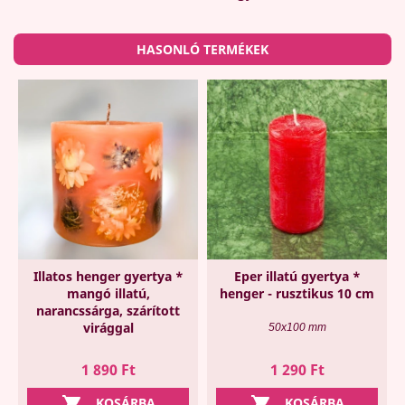
HASONLÓ TERMÉKEK
Illatos henger gyertya *
Eper illatú gyertya *
mangó illatú,
henger - rusztikus 10 cm
narancssárga, szárított
virággal
50x100 mm
Ár
Ár
1 890 Ft
1 290 Ft


KOSÁRBA
KOSÁRBA