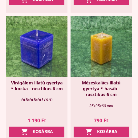
Virágálom illatú gyertya
Mézeskalács illatú
* kocka - rusztikus 6 cm
gyertya * hasáb -
rusztikus 6 cm
60x60x60 mm
35x35x60 mm
Ár
Ár
1 190 Ft
790 Ft


KOSÁRBA
KOSÁRBA