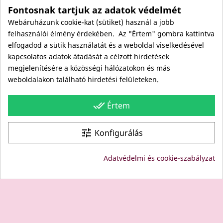
Fontosnak tartjuk az adatok védelmét
Rólunk
Webáruházunk cookie-kat (sütiket) használ a jobb
Kapcsolat
felhasználói élmény érdekében. Az "Értem" gombra kattintva
Viszonteladóknak
elfogadod a sütik használatát és a weboldal viselkedésével
Kövess minket itt is!
kapcsolatos adatok átadását a célzott hirdetések
megjelenítésére a közösségi hálózatokon és más
Facebook
weboldalakon található hirdetési felületeken.
Instagram
Youtube
done_all
Értem
Site protected by reCAPTCHA.
Privacy
-
Terms
tune
Konfigurálás
© Copyright: Since 1994- "EDU" és "JUDY" Bt. - BODICO
Adatvédelmi és cookie-szabályzat
SZÉPSÉGKLUB