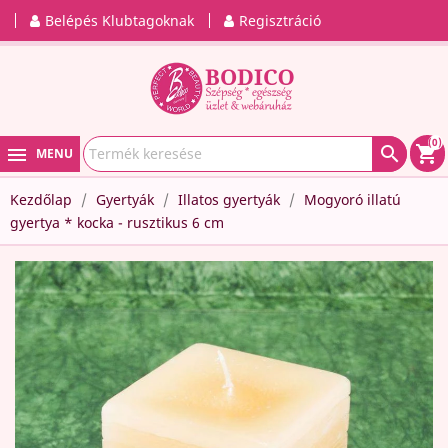
Belépés Klubtagoknak
Regisztráció
(0)

shopping_cart
MENU
Kezdőlap
Gyertyák
Illatos gyertyák
Mogyoró illatú
gyertya * kocka - rusztikus 6 cm