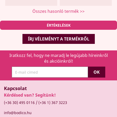
Összes hasonló termék >>
ÉRTÉKELÉSEK
ÍRJ VÉLEMÉNYT A TERMÉKRŐL
Iratkozz fel, hogy ne maradj le legújabb híreinkről
és akcióinkról!
Kapcsolat
Kérdésed van? Segítünk!
/
(+36 30) 495 0116
(+36 1) 367 3223
info@bodico.hu