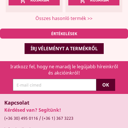


Összes hasonló termék >>
ÉRTÉKELÉSEK
ÍRJ VÉLEMÉNYT A TERMÉKRŐL
Iratkozz fel, hogy ne maradj le legújabb híreinkről
és akcióinkról!
Kapcsolat
Kérdésed van? Segítünk!
/
(+36 30) 495 0116
(+36 1) 367 3223