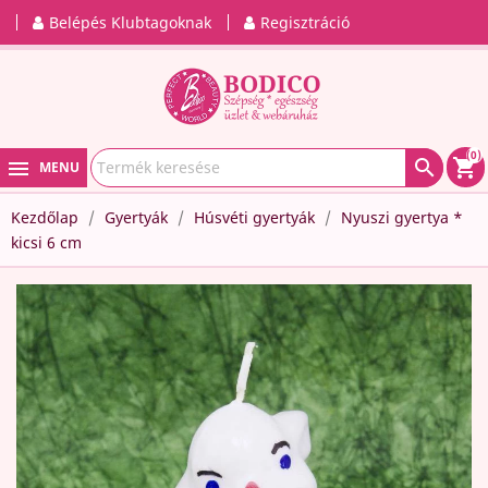
Belépés Klubtagoknak
Regisztráció
(0)

shopping_cart
MENU
Kezdőlap
Gyertyák
Húsvéti gyertyák
Nyuszi gyertya *
kicsi 6 cm