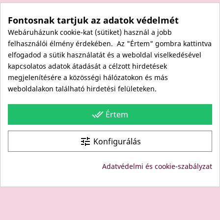
Elállás a szerződéstől
Fontosnak tartjuk az adatok védelmét
Rólunk
Webáruházunk cookie-kat (sütiket) használ a jobb
Kapcsolat
felhasználói élmény érdekében. Az "Értem" gombra kattintva
Viszonteladóknak
elfogadod a sütik használatát és a weboldal viselkedésével
Kövess minket itt is!
kapcsolatos adatok átadását a célzott hirdetések
megjelenítésére a közösségi hálózatokon és más
Facebook
weboldalakon található hirdetési felületeken.
Instagram
Youtube
done_all
Értem
Site protected by reCAPTCHA.
Privacy
-
Terms
tune
Konfigurálás
© Copyright: Since 1994- "EDU" és "JUDY" Bt. - BODICO
Adatvédelmi és cookie-szabályzat
SZÉPSÉGKLUB