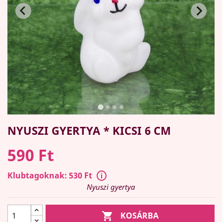
NYUSZI GYERTYA * KICSI 6 CM
590 Ft
Klubtagoknak: 530 Ft
Nyuszi gyertya

KOSÁRBA