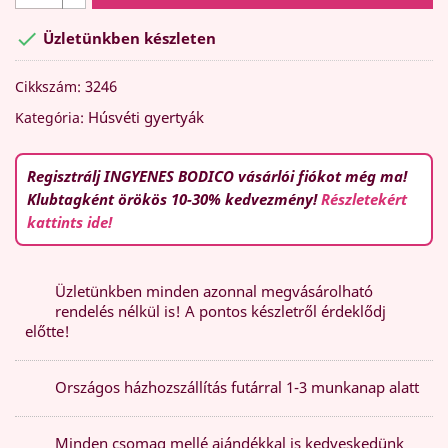

Üzletünkben készleten
3246
Cikkszám:
Húsvéti gyertyák
Kategória:
Regisztrálj INGYENES BODICO vásárlói fiókot még ma!
Klubtagként örökös 10-30% kedvezmény!
Részletekért
kattints ide!
Üzletünkben minden azonnal megvásárolható
rendelés nélkül is! A pontos készletről érdeklődj
előtte!
Országos házhozszállítás futárral 1-3 munkanap alatt
Minden csomag mellé ajándékkal is kedveskedünk