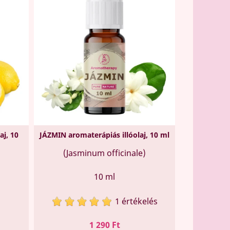
aj, 10
JÁZMIN aromaterápiás illóolaj, 10 ml
(Jasminum officinale)
10 ml
1 értékelés
Ár
1 290 Ft