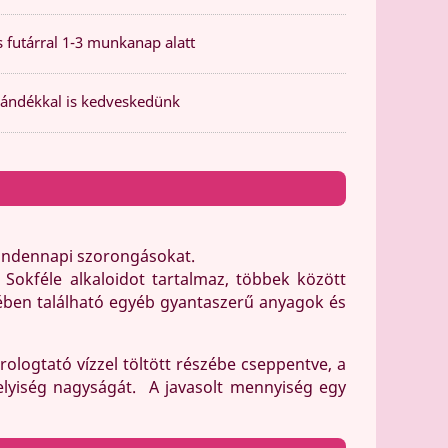
 futárral 1-3 munkanap alatt
ándékkal is kedveskedünk
indennapi szorongásokat.
.
Sokféle alkaloidot tartalmaz, többek között
vében található egyéb gyantaszerű anyagok és
logtató vízzel töltött részébe cseppentve, a
helyiség nagyságát. A javasolt mennyiség egy