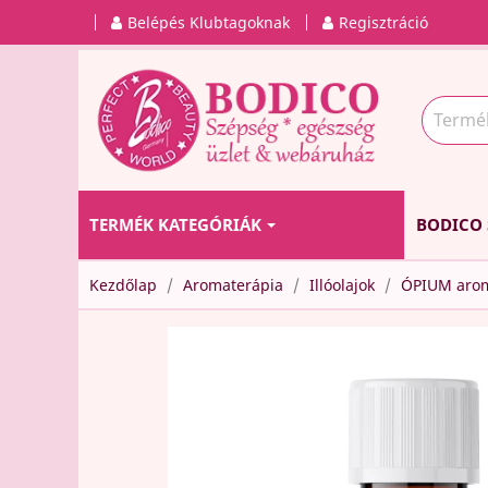
Belépés Klubtagoknak
Regisztráció
TERMÉK KATEGÓRIÁK
BODICO 
Kezdőlap
Aromaterápia
Illóolajok
ÓPIUM aroma