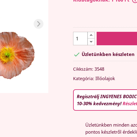

Üzletünkben készleten
3548
Cikkszám:
Illóolajok
Kategória:
Regisztrálj INGYENES BODIC
10-30% kedvezmény!
Részle
Üzletünkben minden azon
pontos készletről érdeklő