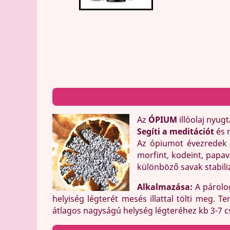
Az
ÓPIUM
illóolaj nyugt
Segíti a meditációt
és 
Az ópiumot évezredek 
morfint, kodeint, papa
különböző savak stabili
Alkalmazása:
A párolog
helyiség légterét mesés illattal tölti meg.
átlagos nagyságú helység légteréhez kb 3-7 c