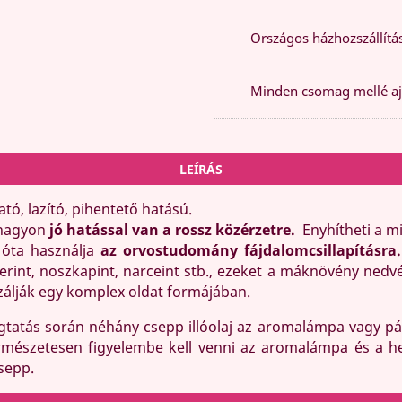
Országos házhozszállítás
Minden csomag mellé aj
LEÍRÁS
ató, lazító, pihentető hatású.
nagyon
jó hatással van a rossz közérzetre.
Enyhítheti a m
óta használja
az orvostudomány fájdalomcsillapításra
verint, noszkapint, narceint stb., ezeket a máknövény ned
zálják egy komplex oldat formájában.
tatás során néhány csepp illóolaj az aromalámpa vagy páro
 Természetesen figyelembe kell venni az aromalámpa és a 
sepp.