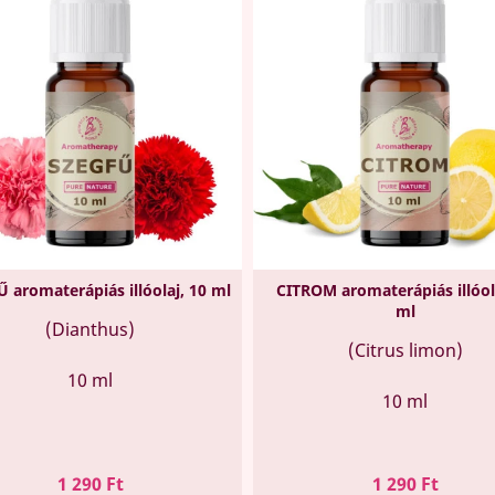
 aromaterápiás illóolaj, 10 ml
CITROM aromaterápiás illóol
ml
(Dianthus)
(Citrus limon)
10 ml
10 ml
Ár
Ár
1 290 Ft
1 290 Ft