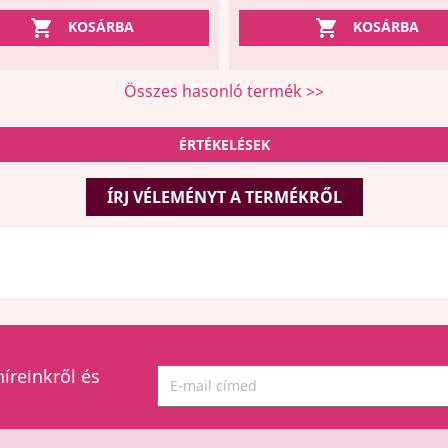


KOSÁRBA
KOSÁRBA
Összes hasonló termék >>
ÉRTÉKELÉSEK
ÍRJ VÉLEMÉNYT A TERMÉKRŐL
híreinkről és