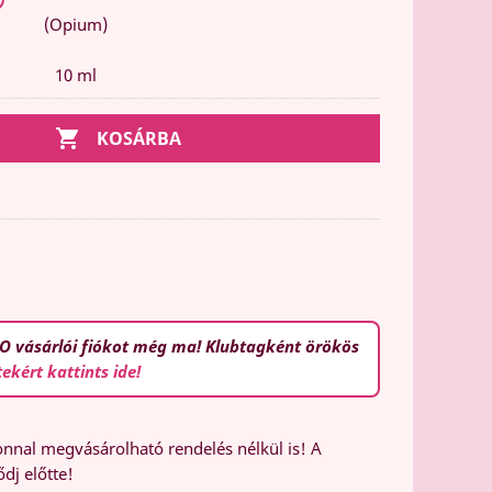
(Opium)
10 ml

KOSÁRBA
O vásárlói fiókot még ma! Klubtagként örökös
tekért kattints ide!
nal megvásárolható rendelés nélkül is! A
dj előtte!