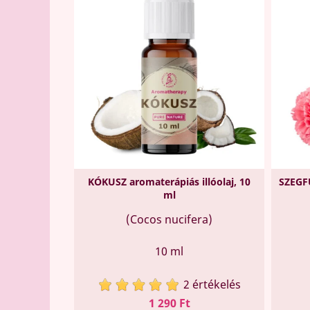
KÓKUSZ aromaterápiás illóolaj, 10
SZEGFŰ
ml
(Cocos nucifera)
10 ml
2 értékelés
Ár
1 290 Ft