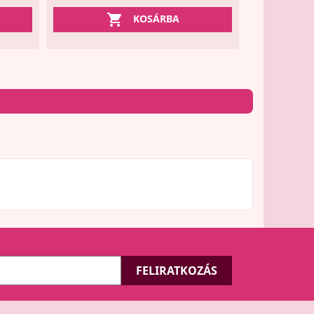

KOSÁRBA