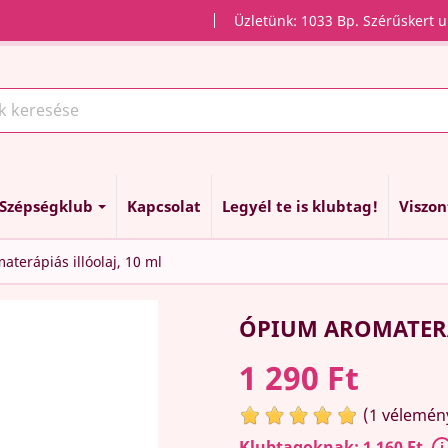
Üzletünk: 1033 Bp. Szérűskert u
Szépségklub
Kapcsolat
Legyél te is klubtag!
Viszo
terápiás illóolaj, 10 ml
ÓPIUM AROMATERÁ
1 290 Ft
(1 vélemén
Klubtagoknak: 1 160 Ft