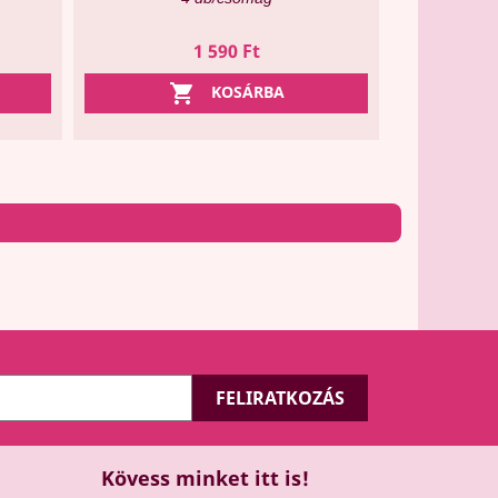
Ár
1 590 Ft

KOSÁRBA
Kövess minket itt is!