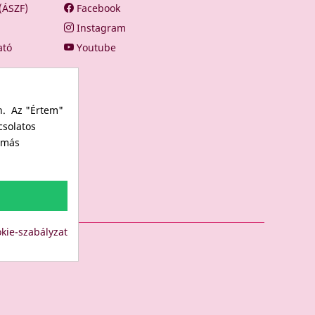
 (ÁSZF)
Facebook
Instagram
ató
Youtube
n. Az "Értem"
csolatos
s más
kie-szabályzat
LUB