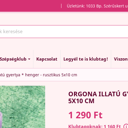
Üzletünk: 1033 Bp. Szérűskert u
Szépségklub
Kapcsolat
Legyél te is klubtag!
Viszo
atú gyertya * henger - rusztikus 5x10 cm
ORGONA ILLATÚ GY
5X10 CM
1 290 Ft
Klubtagoknak: 1 160 Ft