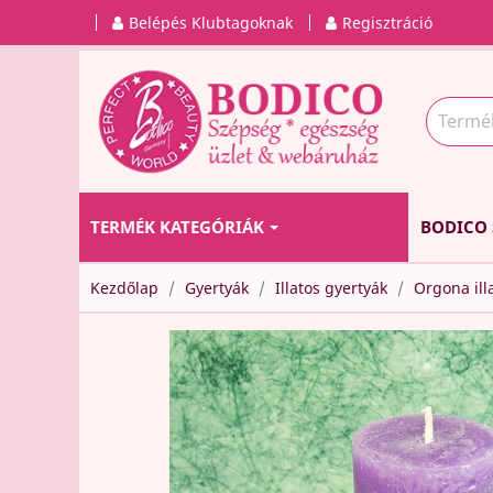
Belépés Klubtagoknak
Regisztráció
TERMÉK KATEGÓRIÁK
BODICO 
Kezdőlap
Gyertyák
Illatos gyertyák
Orgona ill