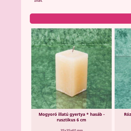
Mogyoró illatú gyertya * hasáb -
Róz
rusztikus 6 cm
35x35x60 mm