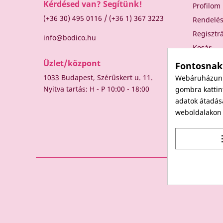
Kérdésed van? Segítünk!
Profilom
/
(+36 30) 495 0116
(+36 1) 367 3223
Rendelé
Regisztr
info@bodico.hu
Kosár
Üzlet/központ
Fontosnak
1033 Budapest, Szérűskert u. 11.
Webáruházunk 
Nyitva tartás: H - P 10:00 - 18:00
gombra kattint
adatok átadás
weboldalakon t
t
© 