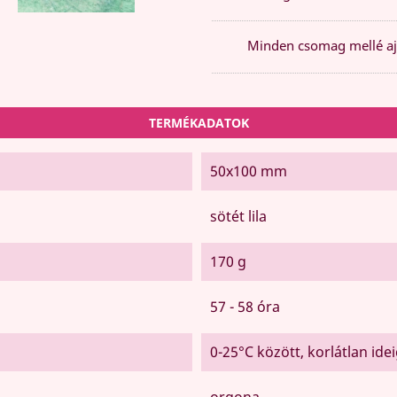
Minden csomag mellé aj
TERMÉKADATOK
50x100 mm
sötét lila
170 g
57 - 58 óra
0-25°C között, korlátlan ide
orgona