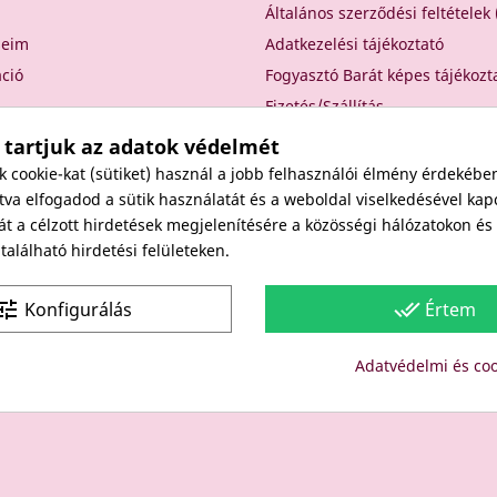
Általános szerződési feltételek
seim
Adatkezelési tájékoztató
áció
Fogyasztó Barát képes tájékozt
Fizetés/Szállítás
Elállási nyilatkozat
 tartjuk az adatok védelmét
Elállás a szerződéstől
cookie-kat (sütiket) használ a jobb felhasználói élmény érdekébe
Rólunk
va elfogadod a sütik használatát és a weboldal viselkedésével kap
át a célzott hirdetések megjelenítésére a közösségi hálózatokon é
Kapcsolat
alálható hirdetési felületeken.
Viszonteladóknak
une
done_all
Konfigurálás
Értem
Site protected by reCAPTCHA.
Privacy
-
Terms
Adatvédelmi és coo
Copyright: Since 1994- "EDU" és "JUDY" Bt. - BODICO SZÉPSÉGK