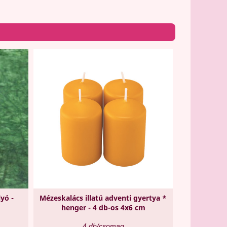
yó -
Mézeskalács illatú adventi gyertya *
henger - 4 db-os 4x6 cm
4 db/csomag