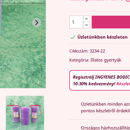

Üzletünkben készleten
3234-22
Cikkszám:
Illatos gyertyák
Kategória:
Regisztrálj INGYENES BODIC
10-30% kedvezmény!
Részle
Üzletünkben minden azon
pontos készletről érdeklő
Országos házhozszállítás