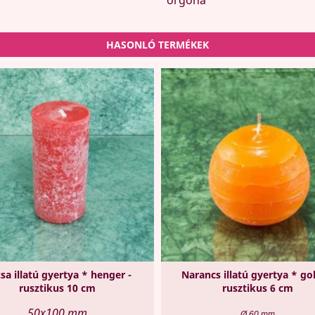
HASONLÓ TERMÉKEK
sa illatú gyertya * henger -
Narancs illatú gyertya * gol
rusztikus 10 cm
rusztikus 6 cm
50x100 mm
Ø 60 mm