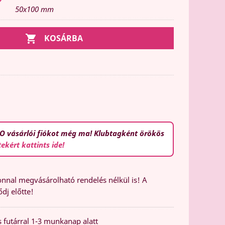
50x100 mm

KOSÁRBA
O vásárlói fiókot még ma! Klubtagként örökös
tekért kattints ide!
nal megvásárolható rendelés nélkül is! A
dj előtte!
 futárral 1-3 munkanap alatt