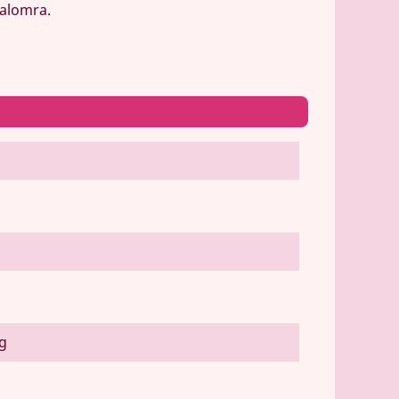
kalomra.
ig