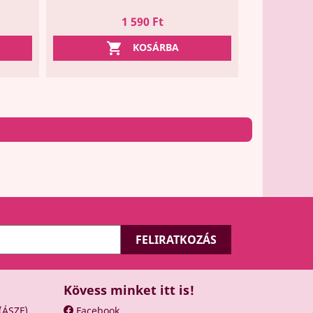
Ár
1 590 Ft

KOSÁRBA
Kövess minket itt is!
 (ÁSZF)
Facebook