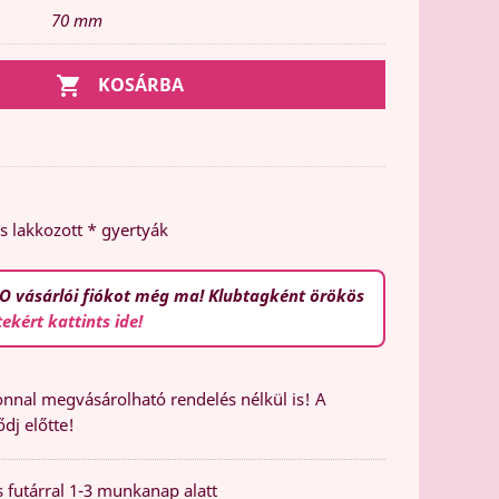
70 mm

KOSÁRBA
s lakkozott * gyertyák
O vásárlói fiókot még ma! Klubtagként örökös
tekért kattints ide!
nal megvásárolható rendelés nélkül is! A
dj előtte!
 futárral 1-3 munkanap alatt