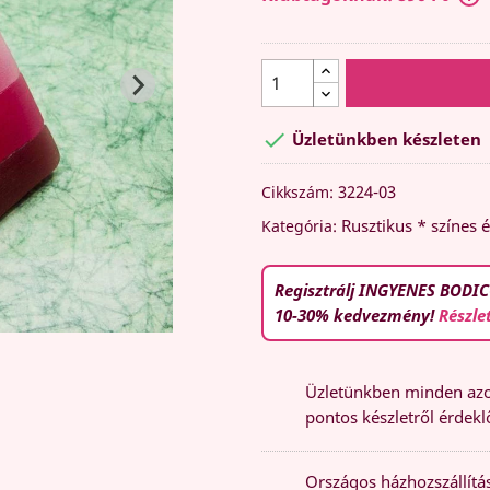

Üzletünkben készleten
3224-03
Cikkszám:
Rusztikus * színes é
Kategória:
Regisztrálj INGYENES BODIC
10-30% kedvezmény!
Részle
Üzletünkben minden azon
pontos készletről érdeklő
Országos házhozszállítás