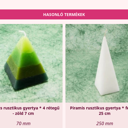
HASONLÓ TERMÉKEK
s rusztikus gyertya * 4 rétegű
Piramis rusztikus gyertya * f
- zöld 7 cm
25 cm
70 mm
250 mm