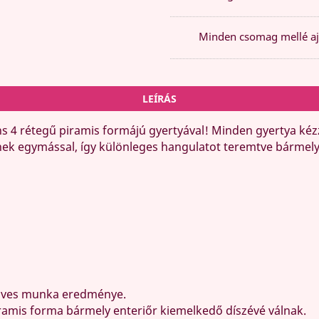
Minden csomag mellé aj
LEÍRÁS
ns 4 rétegű piramis formájú gyertyával! Minden gyertya kézz
ek egymással, így különleges hangulatot teremtve bármely
s
műves munka eredménye.
ramis forma bármely enteriőr kiemelkedő díszévé válnak.