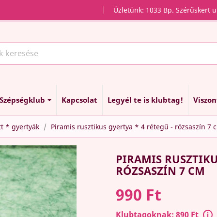
Üzletünk: 1033 Bp. Szérűskert u
Szépségklub
Kapcsolat
Legyél te is klubtag!
Viszo
tt * gyertyák
Piramis rusztikus gyertya * 4 rétegű - rózsaszín 7 
PIRAMIS RUSZTIKU
RÓZSASZÍN 7 CM
990 Ft
Klubtagoknak: 890 Ft