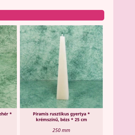
ehér *
Piramis rusztikus gyertya *
krémszínű, bézs * 25 cm
250 mm