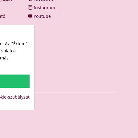
Instagram
ató
Youtube
n. Az "Értem"
csolatos
s más
kie-szabályzat
LUB