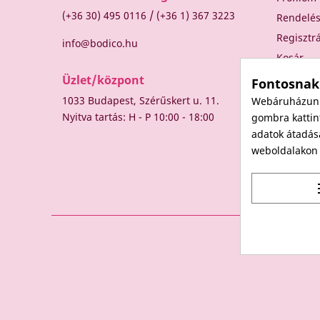
/
(+36 30) 495 0116
(+36 1) 367 3223
Rendelé
Regisztr
info@bodico.hu
Kosár
Üzlet/központ
Fontosnak
1033 Budapest, Szérűskert u. 11.
Webáruházunk 
Nyitva tartás: H - P 10:00 - 18:00
gombra kattint
adatok átadás
weboldalakon t
t
© 