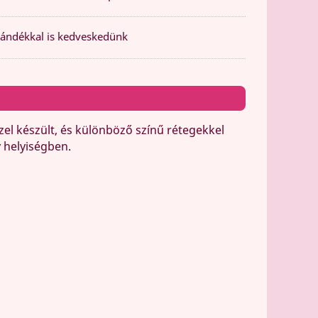
ándékkal is kedveskedünk
el készült, és különböző színű rétegekkel
 helyiségben.