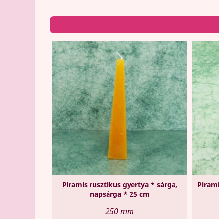
Piramis rusztikus gyertya * sárga,
Pirami
napsárga * 25 cm
250 mm