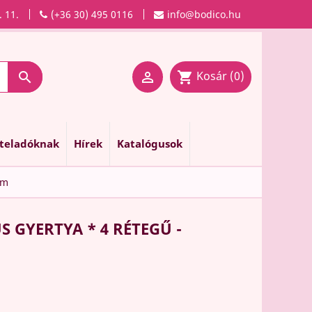
. 11.
(+36 30) 495 0116
info@bodico.hu
Kosár
(0)

shopping_cart

nteladóknak
Hírek
Katalógusok
cm
S GYERTYA * 4 RÉTEGŰ -