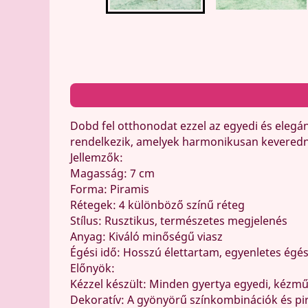
Dobd fel otthonodat ezzel az egyedi és elegá
rendelkezik, amelyek harmonikusan keveredn
Jellemzők:
Magasság: 7 cm
Forma: Piramis
Rétegek: 4 különböző színű réteg
Stílus: Rusztikus, természetes megjelenés
Anyag: Kiváló minőségű viasz
Égési idő: Hosszú élettartam, egyenletes égé
Előnyök:
Kézzel készült: Minden gyertya egyedi, kéz
Dekoratív: A gyönyörű színkombinációk és pi