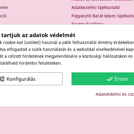
seim
Adatkezelési tájékoztató
áció
Fogyasztó Barát képes tájékozt
Fizetés/Szállítás
Elállási nyilatkozat
 tartjuk az adatok védelmét
Elállás a szerződéstől
cookie-kat (sütiket) használ a jobb felhasználói élmény érdekébe
Rólunk
va elfogadod a sütik használatát és a weboldal viselkedésével kap
át a célzott hirdetések megjelenítésére a közösségi hálózatokon é
Kapcsolat
alálható hirdetési felületeken.
Viszonteladóknak
une
done_all
Konfigurálás
Értem
Site protected by reCAPTCHA.
Privacy
-
Terms
Adatvédelmi és coo
Copyright: Since 1994- "EDU" és "JUDY" Bt. - BODICO SZÉPSÉGK