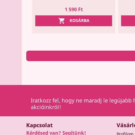
Ár
1 590 Ft

KOSÁRBA
Iratkozz fel, hogy ne maradj le legújabb 
akcióinkról!
Kapcsolat
Vásárl
Kérdésed van? Segítünk!
Profilom