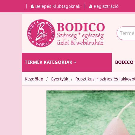
Belépés Klubtagoknak
Regisztráció
TERMÉK KATEGÓRIÁK
BODICO 
Kezdőlap
Gyertyák
Rusztikus * színes és lakkozo