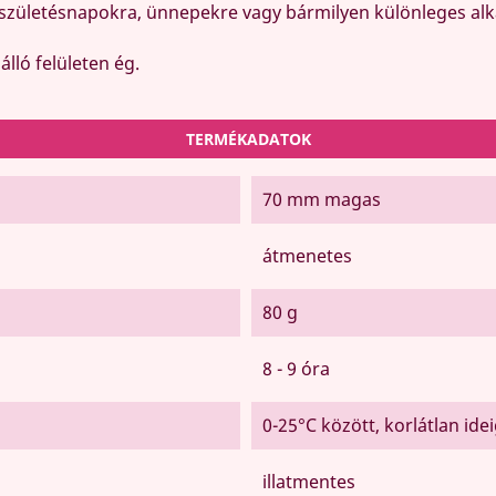
t születésnapokra, ünnepekre vagy bármilyen különleges al
lló felületen ég.
TERMÉKADATOK
70 mm magas
átmenetes
80 g
8 - 9 óra
0-25°C között, korlátlan ide
illatmentes