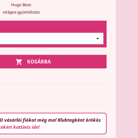
Hugo Boss
virágos-gyümölcsös

KOSÁRBA
O vásárlói fiókot még ma! Klubtagként örökös
tekért kattints ide!