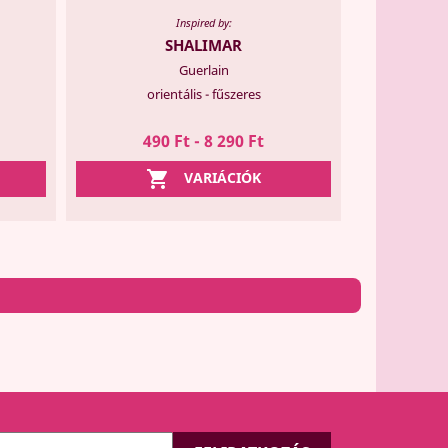
Inspired by:
SHALIMAR
Guerlain
orientális - fűszeres
490 Ft - 8 290 Ft

VARIÁCIÓK