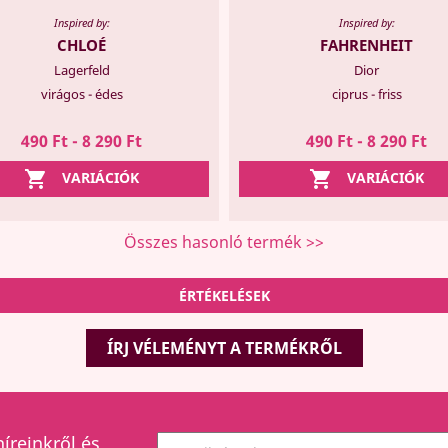
Inspired by:
Inspired by:
CHLOÉ
FAHRENHEIT
Lagerfeld
Dior
virágos - édes
ciprus - friss
490 Ft - 8 290 Ft
490 Ft - 8 290 Ft


VARIÁCIÓK
VARIÁCIÓK
Összes hasonló termék >>
ÉRTÉKELÉSEK
ÍRJ VÉLEMÉNYT A TERMÉKRŐL
híreinkről és