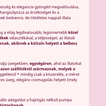
nőiesség és elegancia gyöngéd megvalósulása,
 hangsúlyozza az érzékiséget és a
k kedvence, de tökéletes nappali illata
eg a világ legdivatosabb, legismertebb
közel
ékek
választékával, a teljességet, az illatok
knak, akiknek a külcsín helyett a belbecs
rmájú üvegekben,
egységáron
, ahol az illatokat
zon szállítóktól származnak, melyek a
üggetlenül * mindig csak a kiszerelés, a méret
szes üveg, elegáns csomagolás helyett (mely
ális adagolást a hajtógáz nélküli pumpa
biztosítanak.