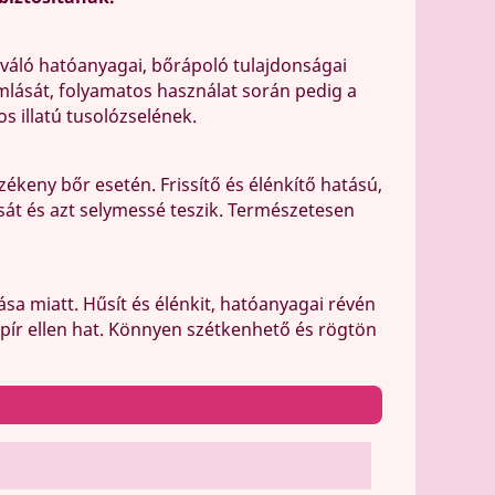
Kiváló hatóanyagai, bőrápoló tulajdonságai
mlását, folyamatos használat során pedig a
s illatú tusolózselének.
ékeny bőr esetén. Frissítő és élénkítő hatású,
sát és azt selymessé teszik. Természetesen
sa miatt. Hűsít és élénkit, hatóanyagai révén
őrpír ellen hat. Könnyen szétkenhető és rögtön