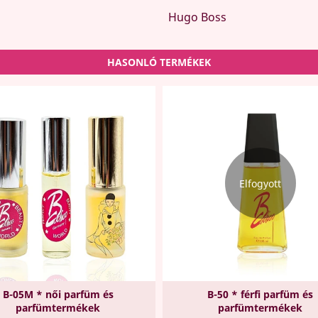
Hugo Boss
HASONLÓ TERMÉKEK
Elfogyott
B-05M * női parfüm és
B-50 * férfi parfüm és
parfümtermékek
parfümtermékek