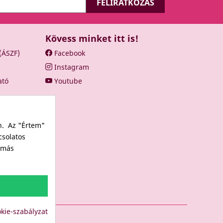
Kövess minket itt is!
 (ÁSZF)
Facebook
Instagram
ató
Youtube
n. Az "Értem"
csolatos
s más
kie-szabályzat
LUB