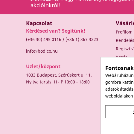
akcióinkról!
Kapcsolat
Vásárl
Kérdésed van? Segítünk!
Profilom
/
(+36 30) 495 0116
(+36 1) 367 3223
Rendelé
Regisztr
info@bodico.hu
Kosár
Üzlet/központ
Fontosnak
1033 Budapest, Szérűskert u. 11.
Webáruházunk 
Nyitva tartás: H - P 10:00 - 18:00
gombra kattint
adatok átadás
weboldalakon t
t
© 