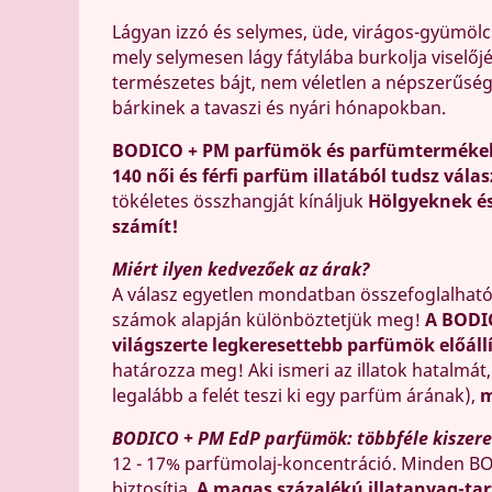
Lágyan izzó és selymes, üde, virágos-gyümölcs
mely selymesen lágy fátylába burkolja viselőj
természetes bájt, nem véletlen a népszerűség
bárkinek a tavaszi és nyári hónapokban.
BODICO + PM parfümök és parfümterméke
140 női és férfi parfüm illatából tudsz válas
tökéletes összhangját kínáljuk
Hölgyeknek é
számít!
Miért ilyen kedvezőek az árak?
A válasz egyetlen mondatban összefoglalhat
számok alapján különböztetjük meg!
A BODI
világszerte legkeresettebb parfümök előáll
határozza meg! Aki ismeri az illatok hatalmát
legalább a felét teszi ki egy parfüm árának),
m
BODICO + PM EdP parfümök: többféle kiszerel
12 - 17% parfümolaj-koncentráció. Minden BO
biztosítja.
A magas százalékú illatanyag-tar