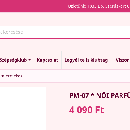
Üzletünk: 1033 Bp. Szérűskert u
Szépségklub
Kapcsolat
Legyél te is klubtag!
Viszo
fümtermékek
PM-07 * NŐI PAR
4 090 Ft