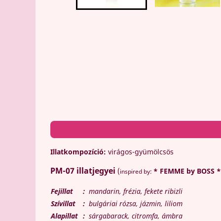
Illatkompozíció:
virágos-gyümölcsös
PM-07
illatjegyei
(
* FEMME by BOSS *
inspired by:
Fejillat
:
mandarin, frézia, fekete ribizli
Szívillat
:
bulgáriai rózsa, jázmin, liliom
Alapillat
:
sárgabarack, citromfa, ámbra