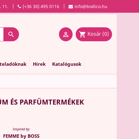
. 11.
(+36 30) 495 0116
info@bodico.hu
Kosár
(0)

shopping_cart

nteladóknak
Hírek
Katalógusok
FÜM ÉS PARFÜMTERMÉKEK
Inspired by:
FEMME by BOSS