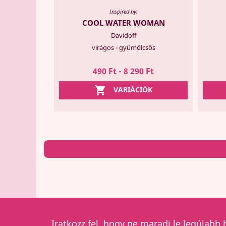
Inspired by:
COOL WATER WOMAN
Davidoff
virágos - gyümölcsös
490 Ft - 8 290 Ft

VARIÁCIÓK
Iratkozz fel, hogy ne maradj le legújabb 