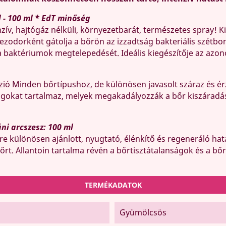
 - 100 ml * EdT minőség
nzív, hajtógáz nélküli, környezetbarát, természetes spray! 
zodorként gátolja a bőrön az izzadtság bakteriális szétbo
 baktériumok megtelepedését. Ideális kiegészítője az azono
zió Minden bőrtípushoz, de különösen javasolt száraz és érz
yagokat tartalmaz, melyek megakadályozzák a bőr kiszáradá
ni arcszesz: 100 ml
e különösen ajánlott, nyugtató, élénkítő és regeneráló hatá
bőrt. Allantoin tartalma révén a bőrtisztátalanságok és a b
TERMÉKADATOK
Gyümölcsös