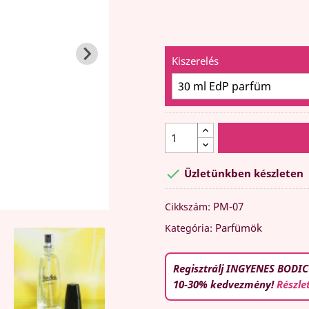
Kiszerelés

Üzletünkben készleten
PM-07
Cikkszám:
Parfümök
Kategória:
Regisztrálj INGYENES BODIC
10-30% kedvezmény!
Részle