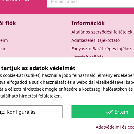
ói fiók
Információk
Általános szerződési feltételek
seim
Adatkezelési tájékoztató
áció
Fogyasztó Barát képes tájékozt
Fizetés/Szállítás
Elállási nyilatkozat
 tartjuk az adatok védelmét
Elállás a szerződéstől
cookie-kat (sütiket) használ a jobb felhasználói élmény érdekébe
Rólunk
va elfogadod a sütik használatát és a weboldal viselkedésével kap
át a célzott hirdetések megjelenítésére a közösségi hálózatokon é
Kapcsolat
alálható hirdetési felületeken.
Viszonteladóknak
une
done_all
Konfigurálás
Értem
Site protected by reCAPTCHA.
Privacy
-
Terms
Adatvédelmi és coo
Copyright: Since 1994- "EDU" és "JUDY" Bt. - BODICO SZÉPSÉGK