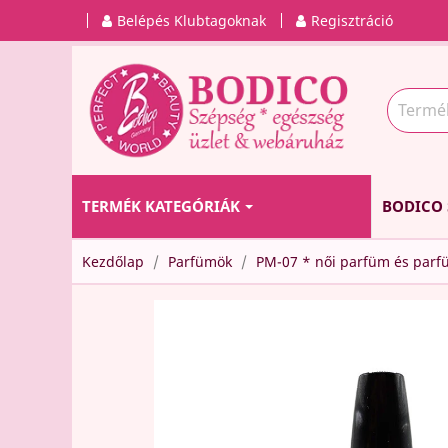
Belépés Klubtagoknak
Regisztráció
TERMÉK KATEGÓRIÁK
BODICO 
Kezdőlap
Parfümök
PM-07 * női parfüm és par