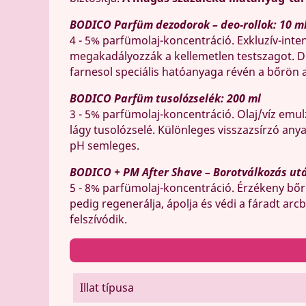
BODICO Parfüm dezodorok – deo-rollok: 10 ml
4 - 5% parfümolaj-koncentráció. Exkluzív-inte
megakadályozzák a kellemetlen testszagot. De
farnesol speciális hatóanyaga révén a bőrön a
BODICO Parfüm tusolózselék: 200 ml
3 - 5% parfümolaj-koncentráció. Olaj/víz emul
lágy tusolózselé. Különleges visszazsírzó an
pH semleges.
BODICO + PM After Shave – Borotválkozás utá
5 - 8% parfümolaj-koncentráció. Érzékeny bőrr
pedig regenerálja, ápolja és védi a fáradt arc
felszívódik.
Illat típusa