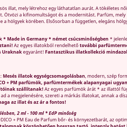
ös illat, mely létrehoz egy láthatatlan aurát. A tökéletes 
ét. Ötvözi a kifinomultságot és a modernitást. Parfüm, mely
e a hölgyek körében. Elsősorban a független, elegáns hölgye
k * Made in Germany * német csúcsminőségben
* jelenl
ztani!
Az egyes illatokból rendelhető
további parfümterm
s Uraknak
egyaránt!
Fantasztikus illatkollekció mindazo
ó:
Mesés illatok egységcsomagolásban
, modern, szép fo
CO + PM parfümök, parfümtermékek alapanyagai ugyana
ítóinak szállítanak!
Az egyes parfümök árát * az illattól f
, ad a megjelenésére, szereti a márkás illatokat, annak a dí
aga az illat és az ár a fontos!
ésben, 2 ml - 100 ml * EdP minőség
DICO + PM Eau de Parfum bőr- és környezetbarát, az optim
talomnak köszönhetően hosszan tartó, intenzív hatást 