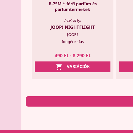
B-75M * férfi parfüm és
parfümtermékek
Inspired by:
JOOP! NIGHTFLIGHT
JOOP!
fougére - fás
490 Ft - 8 290 Ft

VARIÁCIÓK