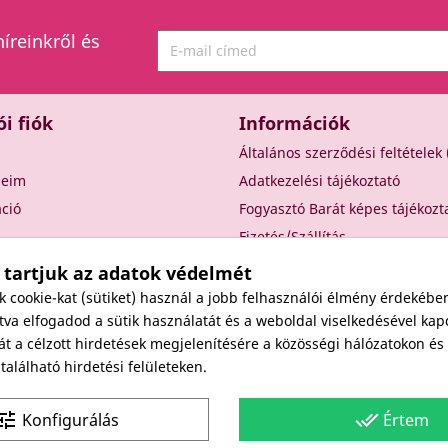
híreinkről és
ói fiók
Információk
Általános szerződési feltételek
seim
Adatkezelési tájékoztató
áció
Fogyasztó Barát képes tájékozt
Fizetés/Szállítás
Elállási nyilatkozat
 tartjuk az adatok védelmét
Elállás a szerződéstől
cookie-kat (sütiket) használ a jobb felhasználói élmény érdekébe
Rólunk
va elfogadod a sütik használatát és a weboldal viselkedésével kap
át a célzott hirdetések megjelenítésére a közösségi hálózatokon é
Kapcsolat
alálható hirdetési felületeken.
Viszonteladóknak
une
done_all
Konfigurálás
Értem
Site protected by reCAPTCHA.
Privacy
-
Terms