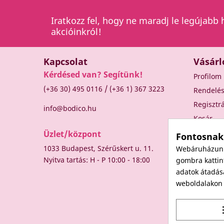
Iratkozz fel, hogy ne maradj le legújabb 
akcióinkról!
Kapcsolat
Vásárl
Kérdésed van? Segítünk!
Profilom
/
(+36 30) 495 0116
(+36 1) 367 3223
Rendelé
Regisztr
info@bodico.hu
Kosár
Üzlet/központ
Fontosnak
1033 Budapest, Szérűskert u. 11.
Webáruházunk 
Nyitva tartás: H - P 10:00 - 18:00
gombra kattint
adatok átadás
weboldalakon t
t