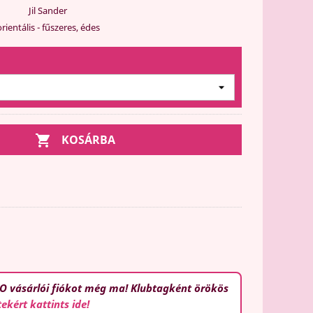
Jil Sander
rientális - fűszeres, édes

KOSÁRBA
O vásárlói fiókot még ma! Klubtagként örökös
tekért kattints ide!