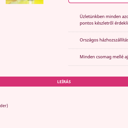
Üzletünkben minden azon
pontos készletről érdeklő
Országos házhozszállítás
Minden csomag mellé aj
LEÍRÁS
nder)