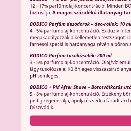
12 - 17% parfümolaj-koncentráció. Minden BO
biztosítja.
A magas százalékú illatanyag-tar
BODICO Parfüm dezodorok – deo-rollok: 10 ml
4 - 5% parfümolaj-koncentráció. Exkluzív-inte
megakadályozzák a kellemetlen testszagot. De
farnesol speciális hatóanyaga révén a bőrön a
BODICO Parfüm tusolózselék: 200 ml
3 - 5% parfümolaj-koncentráció. Olaj/víz emul
lágy tusolózselé. Különleges visszazsírzó an
pH semleges.
BODICO + PM After Shave – Borotválkozás utá
5 - 8% parfümolaj-koncentráció. Érzékeny bőrr
pedig regenerálja, ápolja és védi a fáradt arc
felszívódik.