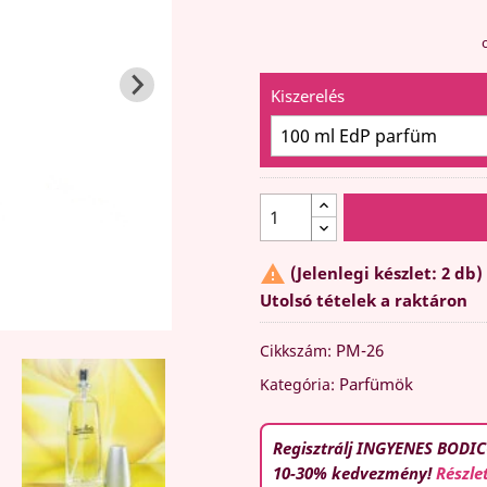
o
Kiszerelés

(Jelenlegi készlet: 2 db)
Utolsó tételek a raktáron
PM-26
Cikkszám:
Parfümök
Kategória:
Regisztrálj INGYENES BODIC
10-30% kedvezmény!
Részle