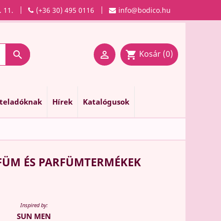
. 11.
(+36 30) 495 0116
info@bodico.hu
Kosár
(0)

shopping_cart

nteladóknak
Hírek
Katalógusok
RFÜM ÉS PARFÜMTERMÉKEK
Inspired by:
SUN MEN