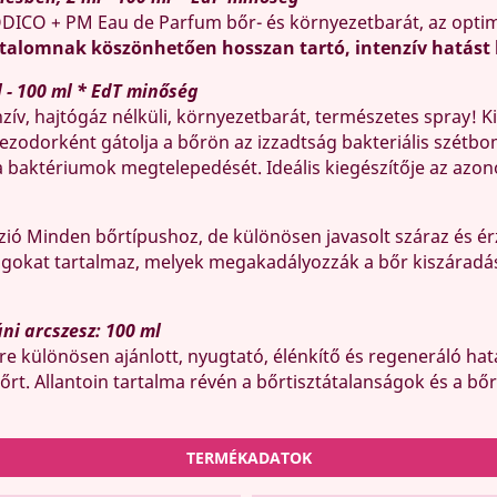
DICO + PM Eau de Parfum bőr- és környezetbarát, az optim
talomnak köszönhetően hosszan tartó, intenzív hatást 
 - 100 ml * EdT minőség
nzív, hajtógáz nélküli, környezetbarát, természetes spray! 
zodorként gátolja a bőrön az izzadtság bakteriális szétbo
 baktériumok megtelepedését. Ideális kiegészítője az azono
zió Minden bőrtípushoz, de különösen javasolt száraz és érz
yagokat tartalmaz, melyek megakadályozzák a bőr kiszáradá
ni arcszesz: 100 ml
e különösen ajánlott, nyugtató, élénkítő és regeneráló hatá
bőrt. Allantoin tartalma révén a bőrtisztátalanságok és a b
TERMÉKADATOK