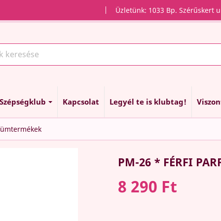
Üzletünk: 1033 Bp. Szérűskert u
Szépségklub
Kapcsolat
Legyél te is klubtag!
Viszo
rfümtermékek
PM-26 * FÉRFI PA
8 290 Ft