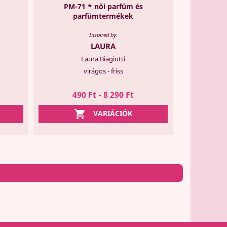
PM-71 * női parfüm és
parfümtermékek
Inspired by:
LAURA
Laura Biagiotti
virágos - friss
490 Ft - 8 290 Ft

VARIÁCIÓK