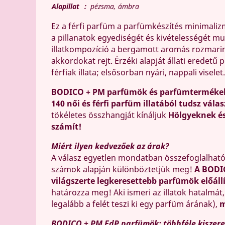
Alapillat
:
pézsma, ámbra
Ez a férfi parfüm a parfümkészítés minimal
a pillanatok egyediségét és kivételességét m
illatkompozíció a bergamott aromás rozmarin
akkordokat rejt. Érzéki alapját állati eredet
férfiak illata; elsősorban nyári, nappali viselet.
BODICO + PM parfümök és parfümterméke
140 női és férfi parfüm illatából tudsz válas
tökéletes összhangját kínáljuk
Hölgyeknek é
számít!
Miért ilyen kedvezőek az árak?
A válasz egyetlen mondatban összefoglalhat
számok alapján különböztetjük meg!
A BODI
világszerte legkeresettebb parfümök előáll
határozza meg! Aki ismeri az illatok hatalmát
legalább a felét teszi ki egy parfüm árának),
m
BODICO + PM EdP parfümök: többféle kiszerel