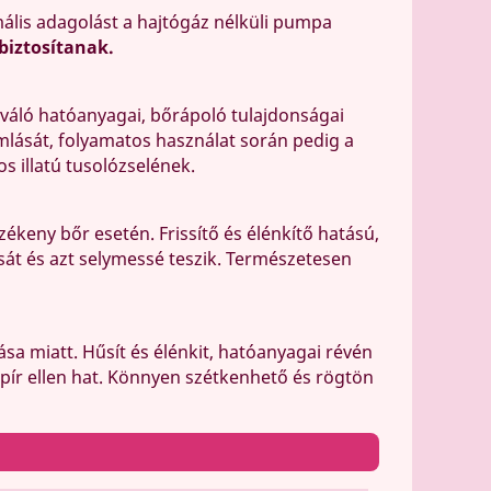
ális adagolást a hajtógáz nélküli pumpa
biztosítanak.
Kiváló hatóanyagai, bőrápoló tulajdonságai
mlását, folyamatos használat során pedig a
s illatú tusolózselének.
ékeny bőr esetén. Frissítő és élénkítő hatású,
sát és azt selymessé teszik. Természetesen
sa miatt. Hűsít és élénkit, hatóanyagai révén
őrpír ellen hat. Könnyen szétkenhető és rögtön