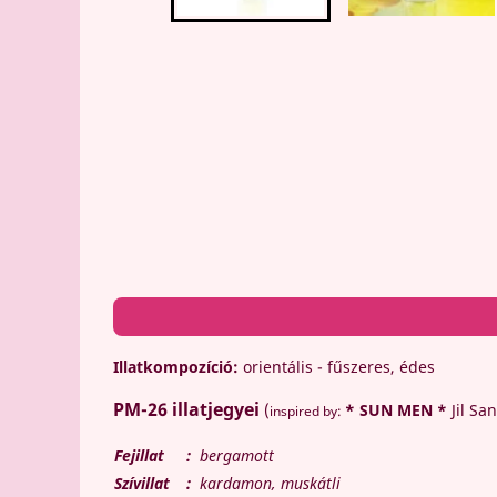
Illatkompozíció:
orientális - fűszeres, édes
PM-26
illatjegyei
(
* SUN MEN *
Jil Sa
inspired by:
Fejillat
:
bergamott
Szívillat
:
kardamon, muskátli