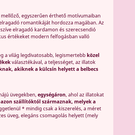
t mellőző, egyszerűen érthető motívumaiban
ín elragadó romantikáját hordozza magában. Az
s szíve elragadó kardamon és szerecsendió
zikus értékeket modern felfogásban valló
eg a világ legdivatosabb, legismertebb
közel
ékek
választékával, a teljességet, az illatok
knak, akiknek a külcsín helyett a belbecs
rmájú üvegekben,
egységáron
, ahol az illatokat
zon szállítóktól származnak, melyek a
üggetlenül * mindig csak a kiszerelés, a méret
szes üveg, elegáns csomagolás helyett (mely