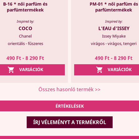
B-16 * női parfüm és
PM-01 * női parfüm és
parfümtermékek
parfümtermékek
Inspired by:
Inspired by:
COCO
L'EAU d'ISSEY
Chanel
Issey Miyake
orientális - fűszeres
virágos - virágos, tengeri
490 Ft - 8 290 Ft
490 Ft - 8 290 Ft


VARIÁCIÓK
VARIÁCIÓK
Összes hasonló termék >>
ÉRTÉKELÉSEK
ÍRJ VÉLEMÉNYT A TERMÉKRŐL