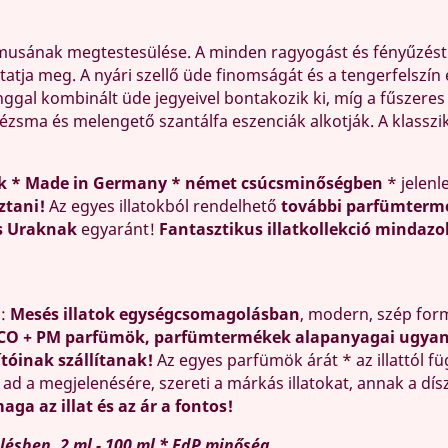
izmusának megtestesülése. A minden ragyogást és fényűzés
utatja meg. A nyári szellő üde finomságát és a tengerfelsz
ggal kombinált üde jegyeivel bontakozik ki, míg a fűszere
ű pézsma és melengető szantálfa eszenciák alkotják. A klass
k * Made in Germany * német csúcsminőségben
* jelenl
ztani!
Az egyes illatokból rendelhető
további parfümterm
s Uraknak
egyaránt!
Fantasztikus illatkollekció mindazo
ó:
Mesés illatok egységcsomagolásban
, modern, szép fo
CO + PM parfümök, parfümtermékek alapanyagai ugyana
ítóinak szállítanak!
Az egyes parfümök árát * az illattól f
, ad a megjelenésére, szereti a márkás illatokat, annak a dí
aga az illat és az ár a fontos!
ésben, 2 ml - 100 ml * EdP minőség