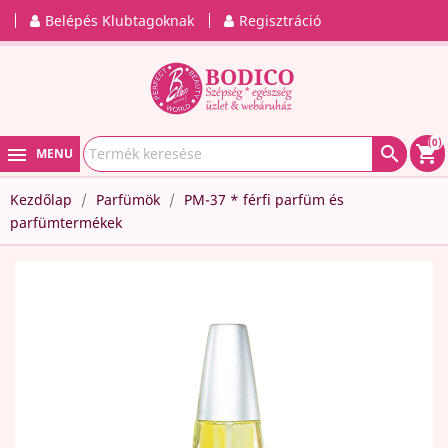
Belépés Klubtagoknak
Regisztráció
(0)

shopping_cart
MENU
Kezdőlap
Parfümök
PM-37 * férfi parfüm és
parfümtermékek