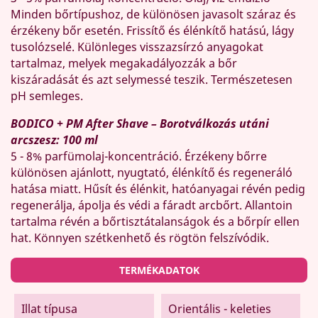
Minden bőrtípushoz, de különösen javasolt száraz és
érzékeny bőr esetén. Frissítő és élénkítő hatású, lágy
tusolózselé. Különleges visszazsírzó anyagokat
tartalmaz, melyek megakadályozzák a bőr
kiszáradását és azt selymessé teszik. Természetesen
pH semleges.
BODICO + PM After Shave – Borotválkozás utáni
arcszesz: 100 ml
5 - 8% parfümolaj-koncentráció. Érzékeny bőrre
különösen ajánlott, nyugtató, élénkítő és regeneráló
hatása miatt. Hűsít és élénkit, hatóanyagai révén pedig
regenerálja, ápolja és védi a fáradt arcbőrt. Allantoin
tartalma révén a bőrtisztátalanságok és a bőrpír ellen
hat. Könnyen szétkenhető és rögtön felszívódik.
TERMÉKADATOK
Illat típusa
Orientális - keleties