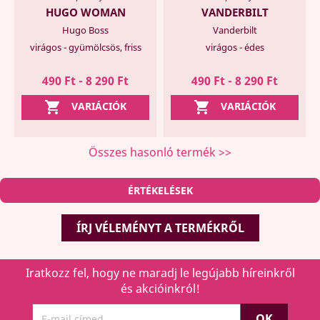
HUGO WOMAN
VANDERBILT
Hugo Boss
Vanderbilt
virágos - gyümölcsös, friss
virágos - édes
490 Ft - 8 290 Ft
490 Ft - 8 290 Ft


VARIÁCIÓK
VARIÁCIÓK
Összes hasonló termék >>
ÉRTÉKELÉSEK
ÍRJ VÉLEMÉNYT A TERMÉKRŐL
Iratkozz fel, hogy ne maradj le legújabb híreinkről
és akcióinkról!