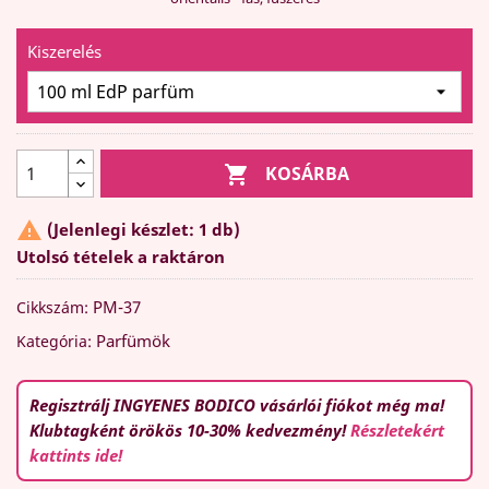
Kiszerelés

KOSÁRBA

(Jelenlegi készlet: 1 db)
Utolsó tételek a raktáron
PM-37
Cikkszám:
Parfümök
Kategória:
Regisztrálj INGYENES BODICO vásárlói fiókot még ma!
Klubtagként örökös 10-30% kedvezmény!
Részletekért
kattints ide!