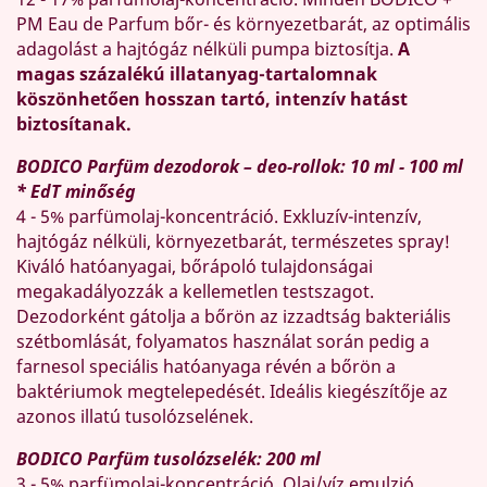
PM Eau de Parfum bőr- és környezetbarát, az optimális
adagolást a hajtógáz nélküli pumpa biztosítja.
A
magas százalékú illatanyag-tartalomnak
köszönhetően hosszan tartó, intenzív hatást
biztosítanak.
BODICO Parfüm dezodorok – deo-rollok: 10 ml - 100 ml
* EdT minőség
4 - 5% parfümolaj-koncentráció. Exkluzív-intenzív,
hajtógáz nélküli, környezetbarát, természetes spray!
Kiváló hatóanyagai, bőrápoló tulajdonságai
megakadályozzák a kellemetlen testszagot.
Dezodorként gátolja a bőrön az izzadtság bakteriális
szétbomlását, folyamatos használat során pedig a
farnesol speciális hatóanyaga révén a bőrön a
baktériumok megtelepedését. Ideális kiegészítője az
azonos illatú tusolózselének.
BODICO Parfüm tusolózselék: 200 ml
3 - 5% parfümolaj-koncentráció. Olaj/víz emulzió