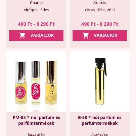
Chanel
Aramis
virágos - édes
citrus - friss, zöld
490 Ft - 8 290 Ft
490 Ft - 8 290 Ft


VARIÁCIÓK
VARIÁCIÓK
PM-88 * női parfüm és
B-58 * női parfüm és
parfümtermékek
parfümtermékek
Inspired by:
Inspired by: