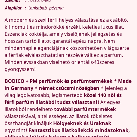
Szívillat
:
rózsa, oliva
Alapillat
:
tonkabab, pézsma
A modern és szexi férfi helyes választása ez a csábító,
kifinomult és mindörökké érzéki, keleties luxus illat.
Eszenciák koktélja, amely viselőjének jellegzetes és
hosszan tartó illatot garantál egész napra. Nem
mindennapi eleganciájának köszönhetően világszerte
a férfiak elválaszthatatlan részévé vált ez a parfüm.
Minden évszakban viselhető orientális-fűszeres
gyöngyszem!
BODICO + PM parfümök és parfümtermékek * Made
in Germany * német csúcsminőségben
* jelenleg a
világ legdivatosabb, legismertebb
közel 140 női és
férfi parfüm illatából tudsz választani!
Az egyes
illatokból rendelhető
további parfümtermékek
választékával, a teljességet, az illatok tökéletes
összhangját kínáljuk
Hölgyeknek és Uraknak
egyaránt!
Fantasztikus illatkollekció mindazoknak,