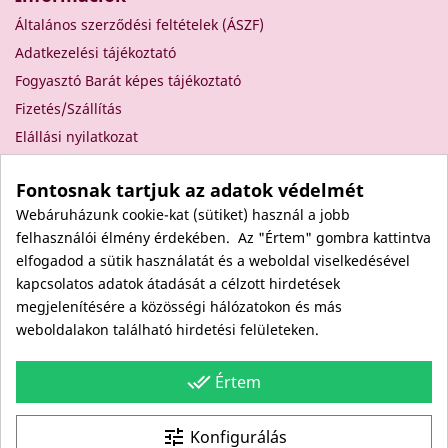
Általános szerződési feltételek (ÁSZF)
Adatkezelési tájékoztató
Fogyasztó Barát képes tájékoztató
Fizetés/Szállítás
Elállási nyilatkozat
Elállás a szerződéstől
Fontosnak tartjuk az adatok védelmét
Rólunk
Webáruházunk cookie-kat (sütiket) használ a jobb
Kapcsolat
felhasználói élmény érdekében. Az "Értem" gombra kattintva
Viszonteladóknak
elfogadod a sütik használatát és a weboldal viselkedésével
Kövess minket itt is!
kapcsolatos adatok átadását a célzott hirdetések
megjelenítésére a közösségi hálózatokon és más
Facebook
weboldalakon található hirdetési felületeken.
Instagram
Youtube
done_all
Értem
Site protected by reCAPTCHA.
Privacy
-
Terms
tune
Konfigurálás