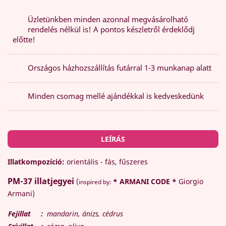
Üzletünkben minden azonnal megvásárolható
rendelés nélkül is! A pontos készletről érdeklődj
előtte!
Országos házhozszállítás futárral 1-3 munkanap alatt
Minden csomag mellé ajándékkal is kedveskedünk
LEÍRÁS
Illatkompozíció:
orientális - fás, fűszeres
PM-37
illatjegyei
(
* ARMANI CODE *
Giorgio
inspired by:
Armani)
Fejillat
:
mandarin, ánizs, cédrus