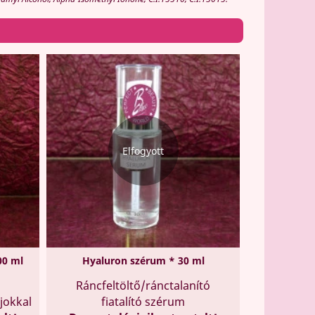
Elfogyott
00 ml
Hyaluron szérum * 30 ml
Ráncfeltöltő/ránctalanító
ajokkal
fiatalító szérum