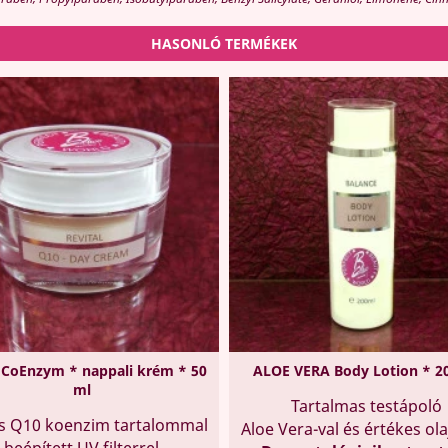
HASONLÓ TERMÉKEK
 CoEnzym * nappali krém * 50
ALOE VERA Body Lotion * 2
ml
Tartalmas testápoló
 Q10 koenzim tartalommal
Aloe Vera-val és értékes ol
beépített UV filterrel