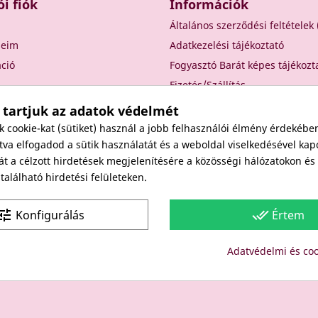
ói fiók
Információk
Általános szerződési feltételek
seim
Adatkezelési tájékoztató
áció
Fogyasztó Barát képes tájékozt
Fizetés/Szállítás
Elállási nyilatkozat
 tartjuk az adatok védelmét
Elállás a szerződéstől
cookie-kat (sütiket) használ a jobb felhasználói élmény érdekébe
Rólunk
va elfogadod a sütik használatát és a weboldal viselkedésével kap
át a célzott hirdetések megjelenítésére a közösségi hálózatokon é
Kapcsolat
alálható hirdetési felületeken.
Viszonteladóknak
une
done_all
Konfigurálás
Értem
Site protected by reCAPTCHA.
Privacy
-
Terms
Adatvédelmi és coo
Copyright: Since 1994- "EDU" és "JUDY" Bt. - BODICO SZÉPSÉGK