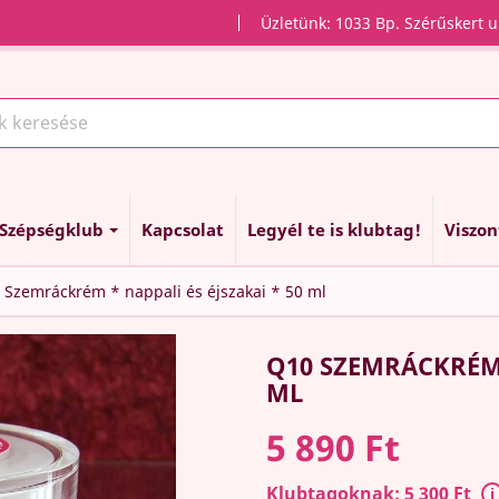
Üzletünk: 1033 Bp. Szérűskert u
Szépségklub
Kapcsolat
Legyél te is klubtag!
Viszo
 Szemráckrém * nappali és éjszakai * 50 ml
Q10 SZEMRÁCKRÉM 
ML
5 890 Ft
Klubtagoknak: 5 300 Ft