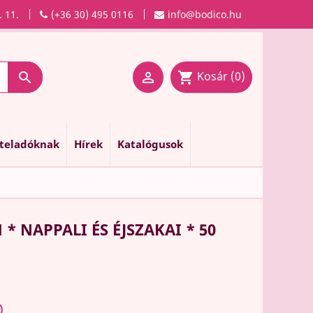
. 11.
(+36 30) 495 0116
info@bodico.hu
Kosár
(0)

shopping_cart

nteladóknak
Hírek
Katalógusok
* NAPPALI ÉS ÉJSZAKAI * 50