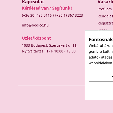
Kapcsolat
Vásárl
Kérdésed van? Segítünk!
Profilom
/
(+36 30) 495 0116
(+36 1) 367 3223
Rendelé
Regisztr
info@bodico.hu
Kosár
Üzlet/központ
Fontosnak
1033 Budapest, Szérűskert u. 11.
Webáruházunk 
Nyitva tartás: H - P 10:00 - 18:00
gombra kattint
adatok átadás
weboldalakon t
t
© 