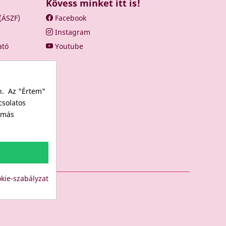
Kövess minket itt is!
 (ÁSZF)
Facebook
Instagram
ató
Youtube
n. Az "Értem"
csolatos
s más
kie-szabályzat
LUB