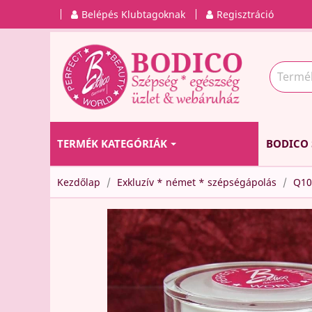
Belépés Klubtagoknak
Regisztráció
TERMÉK KATEGÓRIÁK
BODICO 
Kezdőlap
Exkluzív * német * szépségápolás
Q10