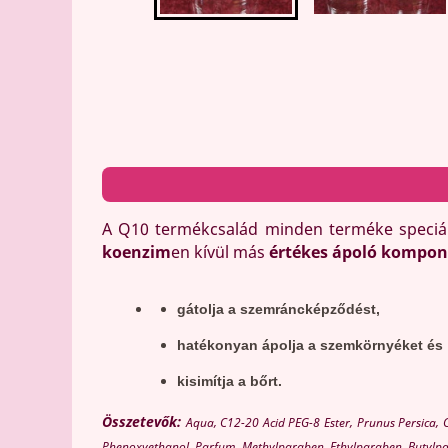
A Q10 termékcsalád minden terméke speciális
koenzim
en kívül más
értékes ápoló kompo
gátolja a szemráncképződést,
hatékonyan
ápolja a szemkörnyéket
és
k
isimítja a bőrt
.
Összetevők:
Aqua, C12-20 Acid PEG-8 Ester, Prunus Persica,
Phenoxyethanol, Parfum, Methylparaben, Ethylparaben, Butylpara