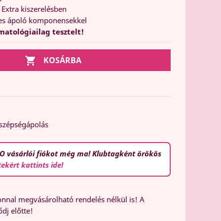
Extra kiszerelésben
es ápoló komponensekkel
atológiailag tesztelt!

KOSÁRBA
 szépségápolás
O vásárlói fiókot még ma! Klubtagként örökös
tekért kattints ide!
nal megvásárolható rendelés nélkül is! A
dj előtte!