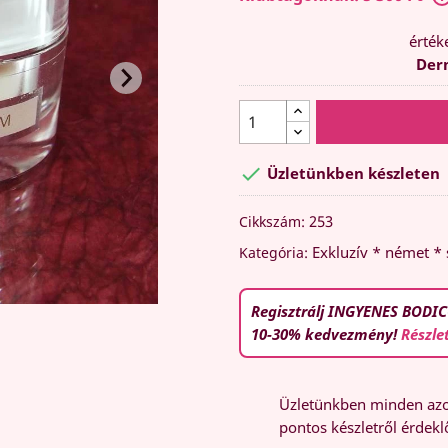
érték
Derm

Üzletünkben készleten
253
Cikkszám:
Exkluzív * német *
Kategória:
Regisztrálj INGYENES BODIC
10-30% kedvezmény!
Részle
Üzletünkben minden azon
pontos készletről érdeklő