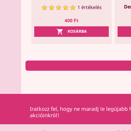
De
1 értékelés
Ár
400 Ft

KOSÁRBA
Iratkozz fel, hogy ne maradj le legújabb 
akcióinkról!