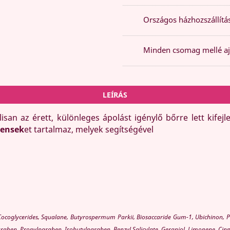
Országos házhozszállítás
Minden csomag mellé aj
LEÍRÁS
an az érett, különleges ápolást igénylő bőrre lett kifejl
nensek
et tartalmaz, melyek segítségével
 Cocoglycerides, Squalane, Butyrospermum Parkii, Biosaccaride Gum-1, Ubichinon, P
ben, Propylparaben, Isobutylparaben, Benzyl Salicylate, Geraniol, Limonene, Cinn