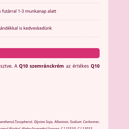
 futárral 1-3 munkanap alatt
ándékkal is kedveskedünk
esztve. A
Q10 szemránckrém
az értékes
Q10
anthenol,Tocopherol, Glycine Soja, Allantoin, Sodium Carbomer,
amyl Alcohol, Alpha-Isomethyl Ionone, C.I.15510, C.I.13015.