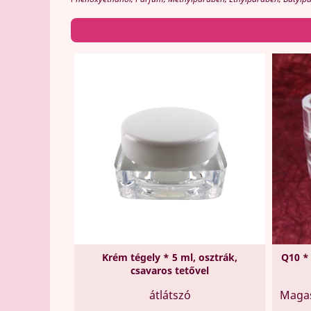
Krém tégely * 5 ml, osztrák,
Q10 *
csavaros tetővel
átlátszó
Magas