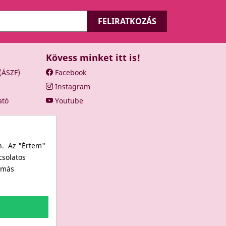
Kövess minket itt is!
 (ÁSZF)
Facebook
Instagram
ató
Youtube
n. Az "Értem"
csolatos
s más