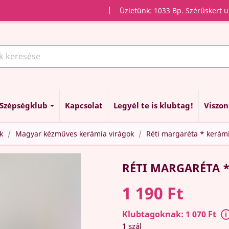
Üzletünk: 1033 Bp. Szérűskert u
Szépségklub
Kapcsolat
Legyél te is klubtag!
Viszo
k
Magyar kézműves kerámia virágok
Réti margaréta * kerámia
RÉTI MARGARÉTA *
1 190 Ft
Klubtagoknak: 1 070 Ft
1 szál