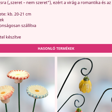
sra („szeret – nem szeret”), ezért a virág a romantika és az
ete: kb. 20-21 cm
nek
nságosan szállítva
el készítve
HASONLÓ TERMÉKEK