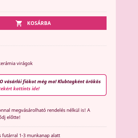

KOSÁRBA
erámia virágok
O vásárlói fiókot még ma! Klubtagként örökös
tekért kattints ide!
nal megvásárolható rendelés nélkül is! A
dj előtte!
 futárral 1-3 munkanap alatt