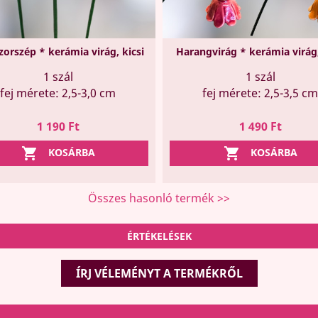
zorszép * kerámia virág, kicsi
Harangvirág * kerámia virág,
1 szál
1 szál
fej mérete: 2,5-3,0 cm
fej mérete: 2,5-3,5 cm
Ár
Ár
1 190 Ft
1 490 Ft


KOSÁRBA
KOSÁRBA
Összes hasonló termék >>
ÉRTÉKELÉSEK
ÍRJ VÉLEMÉNYT A TERMÉKRŐL