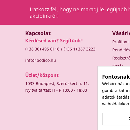
Iratkozz fel, hogy ne maradj le legújabb 
akcióinkról!
Kapcsolat
Vásárl
Kérdésed van? Segítünk!
Profilom
/
(+36 30) 495 0116
(+36 1) 367 3223
Rendelé
Regisztr
info@bodico.hu
Kosár
Üzlet/központ
Fontosnak
1033 Budapest, Szérűskert u. 11.
Webáruházunk 
Nyitva tartás: H - P 10:00 - 18:00
gombra kattint
adatok átadás
weboldalakon t
t