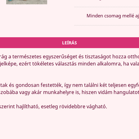
Minden csomag mellé aj
LEÍRÁS
rág a természetes egyszerűséget és tisztaságot hozza ottho
 jelképe, ezért tökéletes választás minden alkalomra, ha va
tak és gondosan festették, így nem találni két teljesen e
ószobába vagy akár munkahelyre is, hiszen vidám hangulatot
szerint hajlítható, esetleg rövidebbre vágható.