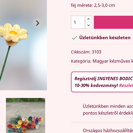
fej mérete: 2,5-3,0 cm

Üzletünkben készleten
3103
Cikkszám:
Magyar kézműves k
Kategória:
Regisztrálj INGYENES BODIC
10-30% kedvezmény!
Részle
Üzletünkben minden azon
pontos készletről érdeklő
Országos házhozszállítás