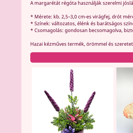
A margarétát régóta használják szerelmi jóslá
* Mérete: kb. 2,5–3,0 cm-es virágfej, drót mér
* Színek: változatos, élénk és barátságos szí
* Csomagolás: gondosan becsomagolva, bizto
Hazai kézműves termék, örömmel és szeretett