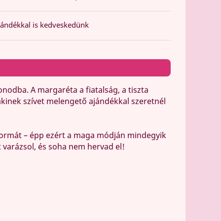
ándékkal is kedveskedünk
nodba. A margaréta a fiatalság, a tiszta
lakinek szívet melengető ajándékkal szeretnél
gyformát – épp ezért a maga módján mindegyik
 varázsol, és soha nem hervad el!