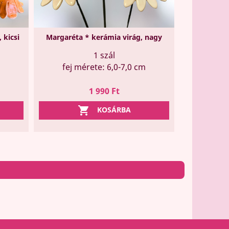
 kicsi
Margaréta * kerámia virág, nagy
1 szál
fej mérete: 6,0-7,0 cm
Ár
1 990 Ft

KOSÁRBA