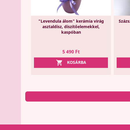
"Levendula álom" kerámia virág
Százs
asztaldísz, díszítőelemekkel,
kaspóban
Ár
5 490 Ft

KOSÁRBA