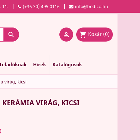
. 11.
(+36 30) 495 0116
info@bodico.hu
Kosár
(0)

shopping_cart

nteladóknak
Hírek
Katalógusok
 virág, kicsi
 KERÁMIA VIRÁG, KICSI