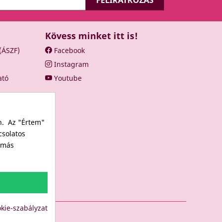
Kövess minket itt is!
 (ÁSZF)
Facebook
Instagram
ató
Youtube
n. Az "Értem"
csolatos
s más
kie-szabályzat
LUB