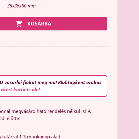
35x35x60 mm

KOSÁRBA
O vásárlói fiókot még ma! Klubtagként örökös
tekért kattints ide!
nal megvásárolható rendelés nélkül is! A
dj előtte!
 futárral 1-3 munkanap alatt