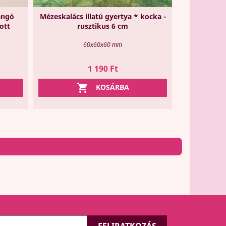
angó
Mézeskalács illatú gyertya * kocka -
ott
rusztikus 6 cm
60x60x60 mm
Ár
1 190 Ft

KOSÁRBA