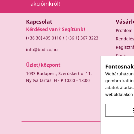
akcióinkról!
Kapcsolat
Vásárl
Kérdésed van? Segítünk!
Profilom
/
(+36 30) 495 0116
(+36 1) 367 3223
Rendelé
Regisztr
info@bodico.hu
Kosár
Üzlet/központ
Fontosnak
1033 Budapest, Szérűskert u. 11.
Webáruházunk 
Nyitva tartás: H - P 10:00 - 18:00
gombra kattint
adatok átadás
weboldalakon t
t
© 