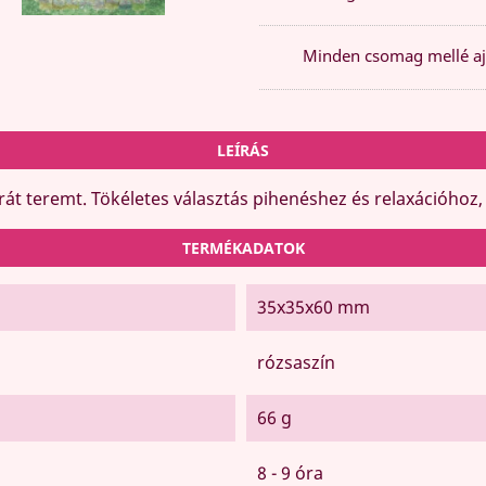
Minden csomag mellé aj
LEÍRÁS
át teremt. Tökéletes választás pihenéshez és relaxációhoz,
TERMÉKADATOK
35x35x60 mm
rózsaszín
66 g
8 - 9 óra