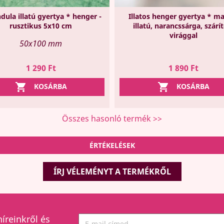
dula illatú gyertya * henger -
Illatos henger gyertya * m
rusztikus 5x10 cm
illatú, narancssárga, szárít
virággal
50x100 mm
Ár
Ár
1 290 Ft
1 890 Ft


KOSÁRBA
KOSÁRBA
Összes hasonló termék >>
ÉRTÉKELÉSEK
ÍRJ VÉLEMÉNYT A TERMÉKRŐL
híreinkről és