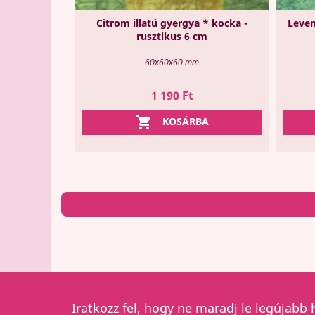
Citrom illatú gyergya * kocka -
Leven
rusztikus 6 cm
60x60x60 mm
Ár
1 190 Ft

KOSÁRBA
Iratkozz fel, hogy ne maradj le legújabb 