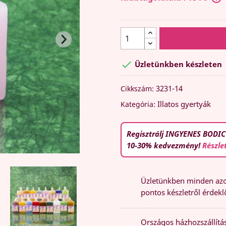

Üzletünkben készleten
3231-14
Cikkszám:
Illatos gyertyák
Kategória:
Regisztrálj INGYENES BODIC
10-30% kedvezmény!
Részle
Üzletünkben minden azon
pontos készletről érdeklő
Országos házhozszállítás