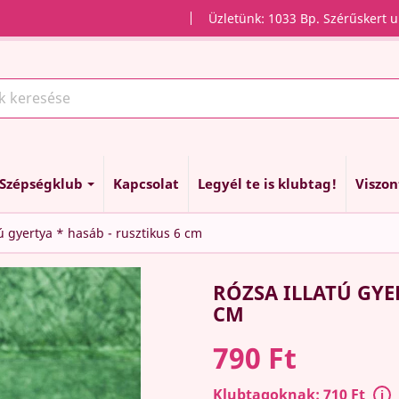
Üzletünk: 1033 Bp. Szérűskert u
Szépségklub
Kapcsolat
Legyél te is klubtag!
Viszo
tú gyertya * hasáb - rusztikus 6 cm
RÓZSA ILLATÚ GYE
CM
790 Ft
Klubtagoknak: 710 Ft