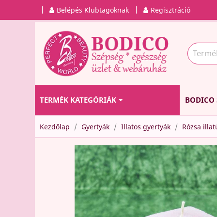
Belépés Klubtagoknak
Regisztráció
TERMÉK KATEGÓRIÁK
BODICO 
Kezdőlap
Gyertyák
Illatos gyertyák
Rózsa illa