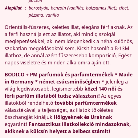
pacsuli
Alapillat
:
borostyán, benzoin (vaníliás, balzsamos illat), cibet,
pézsma, vanília
Orientális-fűszeres, keleties illat, elegáns férfiaknak. Az
a férfi használja ezt az illatot, aki mindig szolgál
meglepetésekkel, aki nem idegenkedik a néha különös,
szokatlan megoldásoktól sem. Kicsit hasonlít a B-13M
illathoz, de annál azért fűszeresebb kompozíció. Egész
napos viseletre és minden alkalomra ajánlott.
BODICO + PM parfümök és parfümtermékek * Made
in Germany * német csúcsminőségben
* jelenleg a
világ legdivatosabb, legismertebb
közel 140 női és
férfi parfüm illatából tudsz választani!
Az egyes
illatokból rendelhető
további parfümtermékek
választékával, a teljességet, az illatok tökéletes
összhangját kínáljuk
Hölgyeknek és Uraknak
egyaránt!
Fantasztikus illatkollekció mindazoknak,
akiknek a külcsín helyett a belbecs számít!