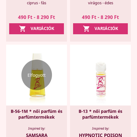
ciprus - fás
virágos - édes
490 Ft - 8 290 Ft
490 Ft - 8 290 Ft


VARIÁCIÓK
VARIÁCIÓK
Elfogyott
B-56-1M * női parfüm és
B-13 * női parfüm és
parfümtermékek
parfümtermékek
Inspired by:
Inspired by:
SAMSARA
HYPNOTIC POISON