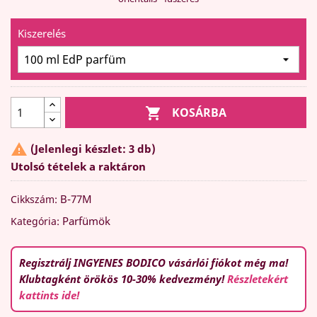
Kiszerelés

KOSÁRBA

(Jelenlegi készlet: 3 db)
Utolsó tételek a raktáron
B-77M
Cikkszám:
Parfümök
Kategória:
Regisztrálj INGYENES BODICO vásárlói fiókot még ma!
Klubtagként örökös 10-30% kedvezmény!
Részletekért
kattints ide!