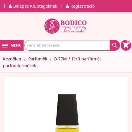
Belépés Klubtagoknak
Regisztráció
(0)

shopping_cart
MENU
Kezdőlap
Parfümök
B-77M * férfi parfüm és
parfümtermékek