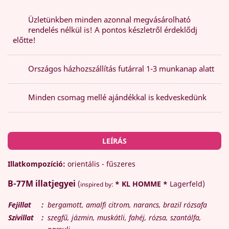
Üzletünkben minden azonnal megvásárolható
rendelés nélkül is! A pontos készletről érdeklődj
előtte!
Országos házhozszállítás futárral 1-3 munkanap alatt
Minden csomag mellé ajándékkal is kedveskedünk
LEÍRÁS
Illatkompozíció:
orientális - fűszeres
B-77M
illatjegyei
(
* KL HOMME *
Lagerfeld)
inspired by:
Fejillat
:
bergamott, amalfi citrom, narancs, brazil rózsafa
Szívillat
:
szegfű, jázmin, muskátli, fahéj, rózsa, szantálfa,