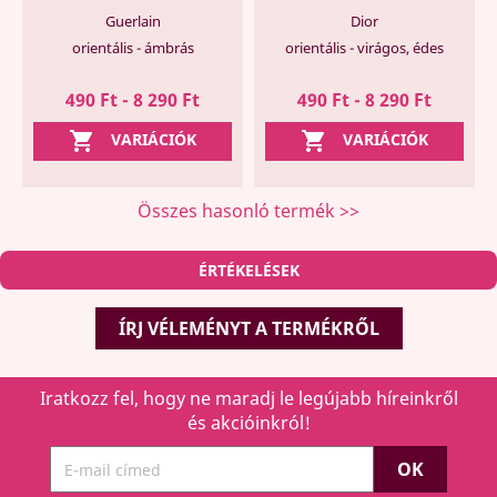
Guerlain
Dior
orientális - ámbrás
orientális - virágos, édes
490 Ft - 8 290 Ft
490 Ft - 8 290 Ft


VARIÁCIÓK
VARIÁCIÓK
Összes hasonló termék >>
ÉRTÉKELÉSEK
ÍRJ VÉLEMÉNYT A TERMÉKRŐL
Iratkozz fel, hogy ne maradj le legújabb híreinkről
és akcióinkról!