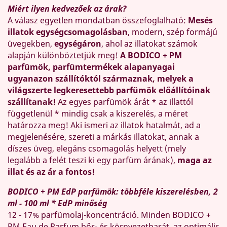
Miért ilyen kedvezőek az árak?
A válasz egyetlen mondatban összefoglalható:
Mesés
illatok egységcsomagolásban
, modern, szép formájú
üvegekben,
egységáron
, ahol az illatokat számok
alapján különböztetjük meg!
A BODICO + PM
parfümök, parfümtermékek alapanyagai
ugyanazon szállítóktól származnak, melyek a
világszerte legkeresettebb parfümök előállítóinak
szállítanak!
Az egyes parfümök árát * az illattól
függetlenül * mindig csak a kiszerelés, a méret
határozza meg! Aki ismeri az illatok hatalmát, ad a
megjelenésére, szereti a márkás illatokat, annak a
díszes üveg, elegáns csomagolás helyett (mely
legalább a felét teszi ki egy parfüm árának),
maga az
illat és az ár a fontos!
BODICO + PM EdP parfümök: többféle kiszerelésben, 2
ml - 100 ml * EdP minőség
12 - 17% parfümolaj-koncentráció. Minden BODICO +
PM Eau de Parfum bőr- és környezetbarát, az optimális