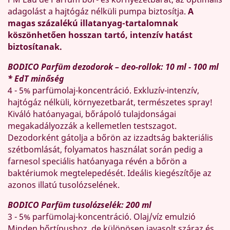
adagolást a hajtógáz nélküli pumpa biztosítja.
A
magas százalékú illatanyag-tartalomnak
köszönhetően hosszan tartó, intenzív hatást
biztosítanak.
BODICO Parfüm dezodorok – deo-rollok: 10 ml - 100 ml
* EdT minőség
4 - 5% parfümolaj-koncentráció. Exkluzív-intenzív,
hajtógáz nélküli, környezetbarát, természetes spray!
Kiváló hatóanyagai, bőrápoló tulajdonságai
megakadályozzák a kellemetlen testszagot.
Dezodorként gátolja a bőrön az izzadtság bakteriális
szétbomlását, folyamatos használat során pedig a
farnesol speciális hatóanyaga révén a bőrön a
baktériumok megtelepedését. Ideális kiegészítője az
azonos illatú tusolózselének.
BODICO Parfüm tusolózselék: 200 ml
3 - 5% parfümolaj-koncentráció. Olaj/víz emulzió
Minden bőrtípushoz, de különösen javasolt száraz és