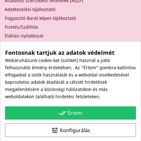
Általános szerződési feltételek (ÁSZF)
Adatkezelési tájékoztató
Fogyasztó Barát képes tájékoztató
Fizetés/Szállítás
Elállási nyilatkozat
Elállás a szerződéstől
Fontosnak tartjuk az adatok védelmét
Rólunk
Webáruházunk cookie-kat (sütiket) használ a jobb
Kapcsolat
felhasználói élmény érdekében. Az "Értem" gombra kattintva
Viszonteladóknak
elfogadod a sütik használatát és a weboldal viselkedésével
Kövess minket itt is!
kapcsolatos adatok átadását a célzott hirdetések
megjelenítésére a közösségi hálózatokon és más
Facebook
weboldalakon található hirdetési felületeken.
Instagram
Youtube
done_all
Értem
Site protected by reCAPTCHA.
Privacy
-
Terms
tune
Konfigurálás