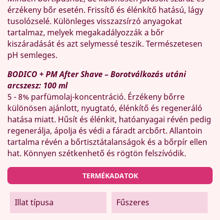
érzékeny bőr esetén. Frissítő és élénkítő hatású, lágy
tusolózselé. Különleges visszazsírzó anyagokat
tartalmaz, melyek megakadályozzák a bőr
kiszáradását és azt selymessé teszik. Természetesen
pH semleges.
BODICO + PM After Shave – Borotválkozás utáni
arcszesz: 100 ml
5 - 8% parfümolaj-koncentráció. Érzékeny bőrre
különösen ajánlott, nyugtató, élénkítő és regeneráló
hatása miatt. Hűsít és élénkit, hatóanyagai révén pedig
regenerálja, ápolja és védi a fáradt arcbőrt. Allantoin
tartalma révén a bőrtisztátalanságok és a bőrpír ellen
hat. Könnyen szétkenhető és rögtön felszívódik.
TERMÉKADATOK
Illat típusa
Fűszeres