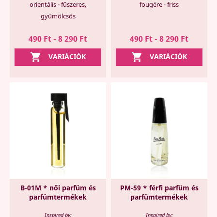
orientális - fűszeres,
fougére - friss
gyümölcsös
490 Ft - 8 290 Ft
490 Ft - 8 290 Ft


VARIÁCIÓK
VARIÁCIÓK
B-01M * női parfüm és
PM-59 * férfi parfüm és
parfümtermékek
parfümtermékek
Inspired by:
Inspired by: