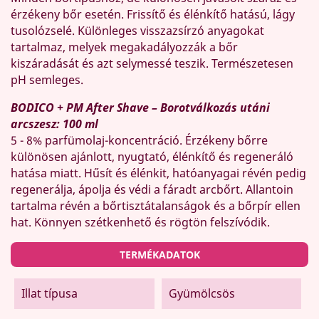
érzékeny bőr esetén. Frissítő és élénkítő hatású, lágy
tusolózselé. Különleges visszazsírzó anyagokat
tartalmaz, melyek megakadályozzák a bőr
kiszáradását és azt selymessé teszik. Természetesen
pH semleges.
BODICO + PM After Shave – Borotválkozás utáni
arcszesz: 100 ml
5 - 8% parfümolaj-koncentráció. Érzékeny bőrre
különösen ajánlott, nyugtató, élénkítő és regeneráló
hatása miatt. Hűsít és élénkit, hatóanyagai révén pedig
regenerálja, ápolja és védi a fáradt arcbőrt. Allantoin
tartalma révén a bőrtisztátalanságok és a bőrpír ellen
hat. Könnyen szétkenhető és rögtön felszívódik.
TERMÉKADATOK
Illat típusa
Gyümölcsös