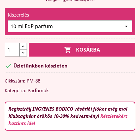
Kiszerelés

KOSÁRBA

Üzletünkben készleten
PM-88
Cikkszám:
Parfümök
Kategória:
Regisztrálj INGYENES BODICO vásárlói fiókot még ma!
Klubtagként örökös 10-30% kedvezmény!
Részletekért
kattints ide!