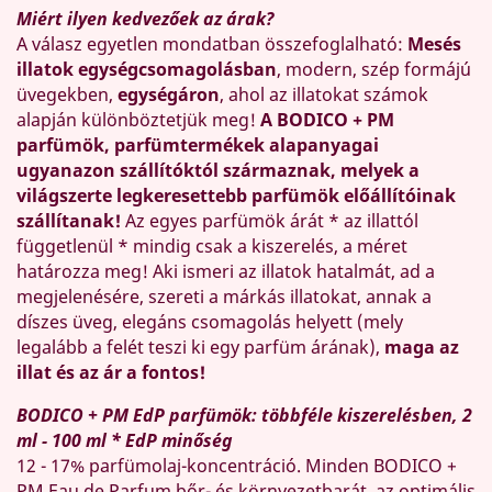
Miért ilyen kedvezőek az árak?
A válasz egyetlen mondatban összefoglalható:
Mesés
illatok egységcsomagolásban
, modern, szép formájú
üvegekben,
egységáron
, ahol az illatokat számok
alapján különböztetjük meg!
A BODICO + PM
parfümök, parfümtermékek alapanyagai
ugyanazon szállítóktól származnak, melyek a
világszerte legkeresettebb parfümök előállítóinak
szállítanak!
Az egyes parfümök árát * az illattól
függetlenül * mindig csak a kiszerelés, a méret
határozza meg! Aki ismeri az illatok hatalmát, ad a
megjelenésére, szereti a márkás illatokat, annak a
díszes üveg, elegáns csomagolás helyett (mely
legalább a felét teszi ki egy parfüm árának),
maga az
illat és az ár a fontos!
BODICO + PM EdP parfümök: többféle kiszerelésben, 2
ml - 100 ml * EdP minőség
12 - 17% parfümolaj-koncentráció. Minden BODICO +
PM Eau de Parfum bőr- és környezetbarát, az optimális