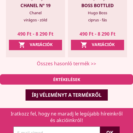
CHANEL N° 19
BOSS BOTTLED
Chanel
Hugo Boss
virágos - zöld
ciprus - fás
490 Ft - 8 290 Ft
490 Ft - 8 290 Ft


VARIÁCIÓK
VARIÁCIÓK
Összes hasonló termék >>
ÉRTÉKELÉSEK
ÍRJ VÉLEMÉNYT A TERMÉKRŐL
Iratkozz fel, hogy ne maradj le legújabb híreinkről
és akcióinkról!