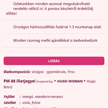
Üzletünkben minden azonnal megvásárolható
rendelés nélkül is! A pontos készletről érdeklődj
előtte!
Országos házhozszállítás futárral 1-3 munkanap alatt
Minden csomag mellé ajándékkal is kedveskedünk
LEÍRÁS
Illatkompozíció:
virágos - gyümölcsös, friss
PM-88
illatjegyei
(
* HUGO WOMAN *
Hugo
inspired by:
Boss)
Fejillat
:
mangó, mandarin-narancs
Szívillat
:
viola, frézia