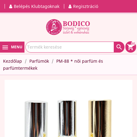
Belépés Klubtagoknak
Regisztráció
(0)

shopping_cart
MENU
Kezdőlap
Parfümök
PM-88 * női parfüm és
parfümtermékek