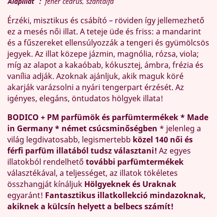
Alapillat
:
fehér cédrus, szantálfa
Érzéki, misztikus és csábító – röviden így jellemezhető
ez a mesés női illat. A teteje üde és friss: a mandarint
és a fűszereket ellensúlyozzák a tengeri és gyümölcsös
jegyek. Az illat közepe jázmin, magnólia, rózsa, viola;
míg az alapot a kakaóbab, kókusztej, ámbra, frézia és
vanília adják. Azoknak ajánljuk, akik maguk köré
akarják varázsolni a nyári tengerpart érzését. Az
igényes, elegáns, öntudatos hölgyek illata!
BODICO + PM parfümök és parfümtermékek * Made
in Germany * német csúcsminőségben
* jelenleg a
világ legdivatosabb, legismertebb
közel 140 női és
férfi parfüm illatából tudsz választani!
Az egyes
illatokból rendelhető
további parfümtermékek
választékával, a teljességet, az illatok tökéletes
összhangját kínáljuk
Hölgyeknek és Uraknak
egyaránt!
Fantasztikus illatkollekció mindazoknak,
akiknek a külcsín helyett a belbecs számít!