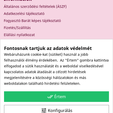
Általános szerződési feltételek (ÁSZF)
Adatkezelési tájékoztató
Fogyasztó Barát képes tájékoztató
Fizetés/Szállítás
Elállási nyilatkozat
Elállás a szerződéstől
Fontosnak tartjuk az adatok védelmét
Rólunk
Webáruházunk cookie-kat (sütiket) használ a jobb
Kapcsolat
felhasználói élmény érdekében. Az "Értem" gombra kattintva
Viszonteladóknak
elfogadod a sütik használatát és a weboldal viselkedésével
Kövess minket itt is!
kapcsolatos adatok átadását a célzott hirdetések
megjelenítésére a közösségi hálózatokon és más
Facebook
weboldalakon található hirdetési felületeken.
Instagram
Youtube
done_all
Értem
Site protected by reCAPTCHA.
Privacy
-
Terms
tune
Konfigurálás