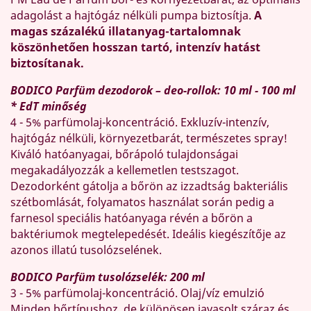
adagolást a hajtógáz nélküli pumpa biztosítja.
A
magas százalékú illatanyag-tartalomnak
köszönhetően hosszan tartó, intenzív hatást
biztosítanak.
BODICO Parfüm dezodorok – deo-rollok: 10 ml - 100 ml
* EdT minőség
4 - 5% parfümolaj-koncentráció. Exkluzív-intenzív,
hajtógáz nélküli, környezetbarát, természetes spray!
Kiváló hatóanyagai, bőrápoló tulajdonságai
megakadályozzák a kellemetlen testszagot.
Dezodorként gátolja a bőrön az izzadtság bakteriális
szétbomlását, folyamatos használat során pedig a
farnesol speciális hatóanyaga révén a bőrön a
baktériumok megtelepedését. Ideális kiegészítője az
azonos illatú tusolózselének.
BODICO Parfüm tusolózselék: 200 ml
3 - 5% parfümolaj-koncentráció. Olaj/víz emulzió
Minden bőrtípushoz, de különösen javasolt száraz és