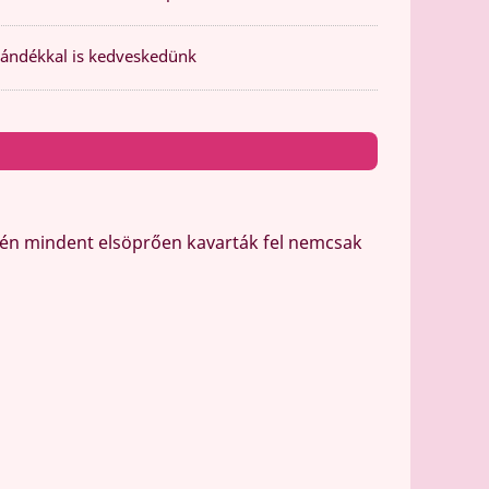
ándékkal is kedveskedünk
lején mindent elsöprően kavarták fel nemcsak