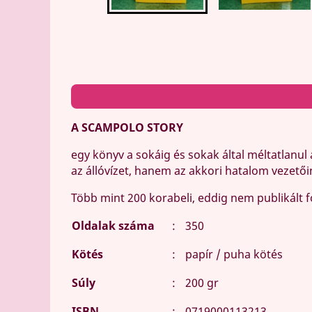
A SCAMPOLO STORY
egy könyv a sokáig és sokak által méltatlanul
az állóvízet, hanem az akkori hatalom vezetői
Több mint 200 korabeli, eddig nem publikált f
Oldalak száma
:
350
Kötés
:
papír / puha kötés
Súly
:
200 gr
ISBN
:
0719000113213