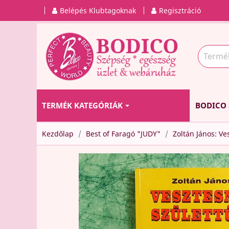
Belépés Klubtagoknak
Regisztráció
TERMÉK KATEGÓRIÁK
BODICO 
Kezdőlap
Best of Faragó "JUDY"
Zoltán János: V