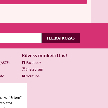
Kövess minket itt is!
 (ÁSZF)
Facebook
Instagram
ató
Youtube
n. Az "Értem"
csolatos