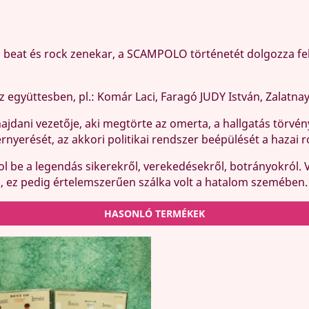
i beat és rock zenekar, a SCAMPOLO történetét dolgozza fel
együttesben, pl.: Komár Laci, Faragó JUDY István, Zalatnay 
hajdani vezetője, aki megtörte az omerta, a hallgatás törvén
nyerését, az akkori politikai rendszer beépülését a hazai r
 be a legendás sikerekről, verekedésekről, botrányokról. 
k, ez pedig értelemszerűen szálka volt a hatalom szemében.
HASONLÓ TERMÉKEK