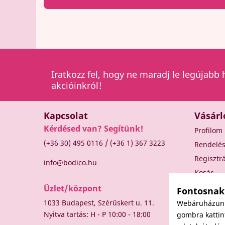
Iratkozz fel, hogy ne maradj le legújabb 
akcióinkról!
Kapcsolat
Vásárl
Kérdésed van? Segítünk!
Profilom
/
(+36 30) 495 0116
(+36 1) 367 3223
Rendelé
Regisztr
info@bodico.hu
Kosár
Üzlet/központ
Fontosnak
1033 Budapest, Szérűskert u. 11.
Webáruházunk 
Nyitva tartás: H - P 10:00 - 18:00
gombra kattint