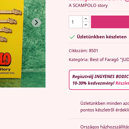
A SCAMPOLO story

Üzletünkben készleten
8501
Cikkszám:
Best of Faragó "JU
Kategória:
Regisztrálj INGYENES BODIC
10-30% kedvezmény!
Részle
Üzletünkben minden azon
pontos készletről érdeklő
Országos házhozszállítás