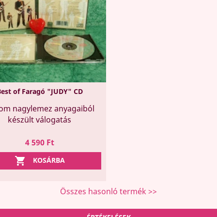
est of Faragó "JUDY" CD
om nagylemez anyagaiból
készült válogatás
Ár
4 590 Ft

KOSÁRBA
Összes hasonló termék >>