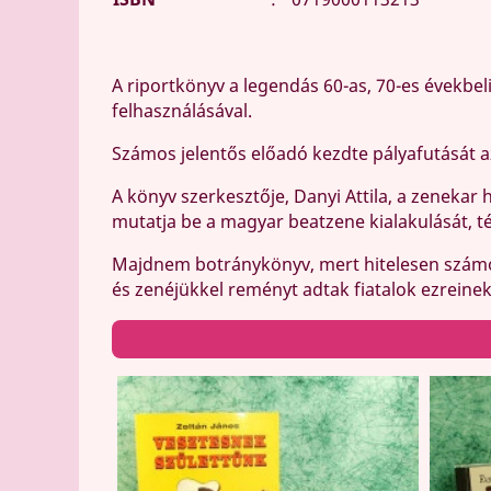
A riportkönyv a legendás 60-as, 70-es évekbel
felhasználásával.
Számos jelentős előadó kezdte pályafutását az 
A könyv szerkesztője, Danyi Attila, a zenekar 
mutatja be a magyar beatzene kialakulását, tér
Majdnem botránykönyv, mert hitelesen számol
és zenéjükkel reményt adtak fiatalok ezreine