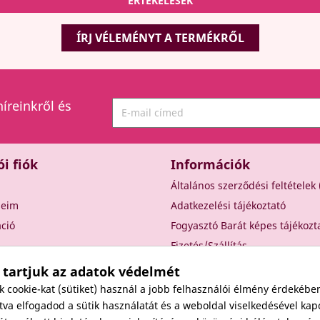
ÉRTÉKELÉSEK
ÍRJ VÉLEMÉNYT A TERMÉKRŐL
híreinkről és
ói fiók
Információk
Általános szerződési feltételek
seim
Adatkezelési tájékoztató
áció
Fogyasztó Barát képes tájékozt
Fizetés/Szállítás
Elállási nyilatkozat
 tartjuk az adatok védelmét
Elállás a szerződéstől
cookie-kat (sütiket) használ a jobb felhasználói élmény érdekébe
Rólunk
va elfogadod a sütik használatát és a weboldal viselkedésével kap