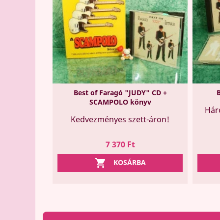
Best of Faragó "JUDY" CD +
B
SCAMPOLO könyv
Hár
Kedvezményes szett-áron!
Ár
7 370 Ft

KOSÁRBA