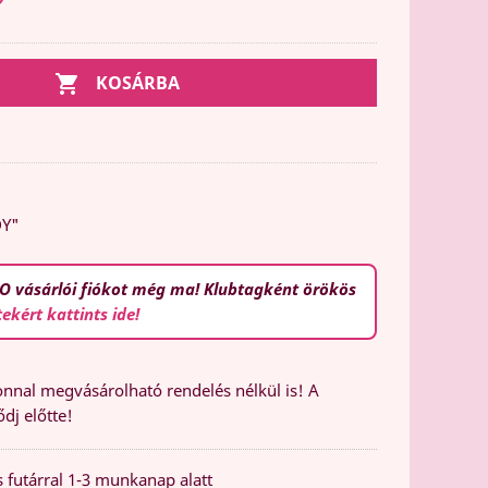

KOSÁRBA
DY"
O vásárlói fiókot még ma! Klubtagként örökös
tekért kattints ide!
nal megvásárolható rendelés nélkül is! A
dj előtte!
 futárral 1-3 munkanap alatt