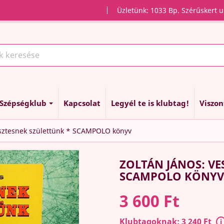
Üzletünk: 1033 Bp. Szérűskert u
Szépségklub
Kapcsolat
Legyél te is klubtag!
Viszo
esztesnek születtünk * SCAMPOLO könyv
ZOLTÁN JÁNOS: VE
SCAMPOLO KÖNYV
3 600 Ft
Klubtagoknak: 3 240 Ft