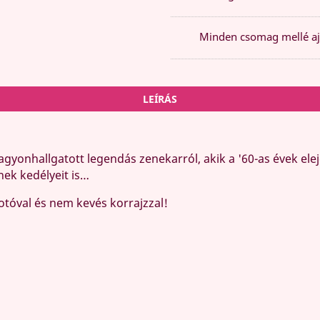
Minden csomag mellé aj
LEÍRÁS
 agyonhallgatott legendás zenekarról, akik a '60-as évek e
nek kedélyeit is…
otóval és nem kevés korrajzzal!